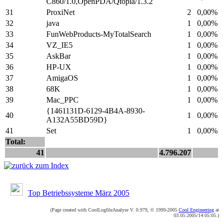
C860/1.0,OpenPDA/Qtopia/1.3.2
31
ProxiNet
2
0,00%
32
java
1
0,00%
33
FunWebProducts-MyTotalSearch
1
0,00%
34
VZ_IE5
1
0,00%
35
AskBar
1
0,00%
36
HP-UX
1
0,00%
37
AmigaOS
1
0,00%
38
68K
1
0,00%
39
Mac_PPC
1
0,00%
{1461131D-6129-4B4A-8930-
40
1
0,00%
A132A55BD59D}
41
Set
1
0,00%
Total:
41
4.796.207
Top Betriebssysteme März 2005
(Page created with CoolLogfileAnalyse V. 0.979, © 1999-2005
Cool Engineering
at
03.05.2005/14:05:05.)