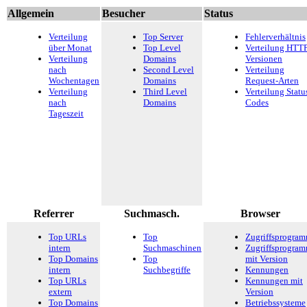
Allgemein
Besucher
Status
Verteilung
Top Server
Fehlerverhältnis
über Monat
Top Level
Verteilung HTTP
Verteilung
Domains
Versionen
nach
Second Level
Verteilung
Wochentagen
Domains
Request-Arten
Verteilung
Third Level
Verteilung Statu
nach
Domains
Codes
Tageszeit
Referrer
Suchmasch.
Browser
Top URLs
Top
Zugriffsprogra
intern
Suchmaschinen
Zugriffsprogra
Top Domains
Top
mit Version
intern
Suchbegriffe
Kennungen
Top URLs
Kennungen mit
extern
Version
Top Domains
Betriebssysteme