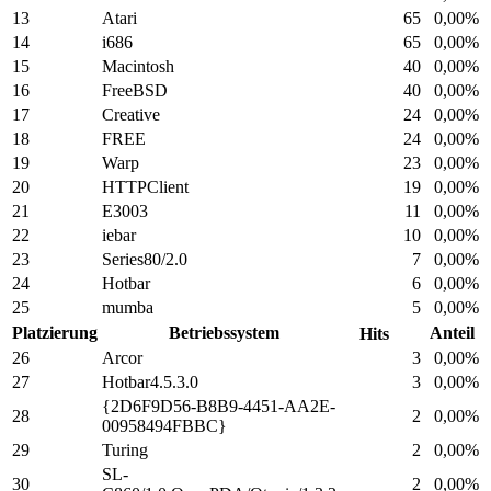
13
Atari
65
0,00%
14
i686
65
0,00%
15
Macintosh
40
0,00%
16
FreeBSD
40
0,00%
17
Creative
24
0,00%
18
FREE
24
0,00%
19
Warp
23
0,00%
20
HTTPClient
19
0,00%
21
E3003
11
0,00%
22
iebar
10
0,00%
23
Series80/2.0
7
0,00%
24
Hotbar
6
0,00%
25
mumba
5
0,00%
Platzierung
Betriebssystem
Anteil
Hits
26
Arcor
3
0,00%
27
Hotbar4.5.3.0
3
0,00%
{2D6F9D56-B8B9-4451-AA2E-
28
2
0,00%
00958494FBBC}
29
Turing
2
0,00%
SL-
30
2
0,00%