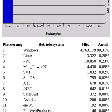
Platzierung
Betriebssystem
Anteil
Hits
1
Windows
4.763.179
99,31%
2
Linux
13.322
0,28%
3
PPC
10.850
0,23%
4
Mac_PowerPC
4.430
0,09%
5
SV1
1.032
0,02%
6
SunOS
795
0,02%
7
X11
678
0,01%
8
.NET
642
0,01%
9
SaferSurf
372
0,00%
10
Asterias
206
0,00%
11
en-US
192
0,00%
12
FunWebProducts
146
0,00%