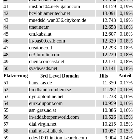
41
imsbbcf04.netvigator.com
13.159
0,19%
42
bcvloh.ameritech.net
13.091
0,19%
43
muedsld-wan036.citykom.de
12.743
0,19%
44
ttnet.net.tr
12.658
0,18%
45
cm.kabsi.at
12.607
0,18%
46
ln-bas00.csfb.com
12.329
0,18%
47
creator.co.il
12.293
0,18%
48
cr3.turnitin.com
12.229
0,18%
49
client.comcast.net
12.171
0,18%
50
sysde.eads.net
12.141
0,18%
Platzierung
Anteil
3rd Level Domain
Hits
51
hans.kas.de
11.350
0,17%
52
bredband.comhem.se
11.282
0,16%
53
dyn.optonline.net
11.233
0,16%
54
eurx.dupont.com
10.959
0,16%
55
asn-graz.ac.at
10.886
0,16%
56
in-addr.btopenworld.com
10.526
0,15%
57
dial.virgin.net
10.215
0,15%
58
mail.gisa-halle.de
10.057
0,15%
59
cdev1001.inktomisearch.com
9.904
0,14%