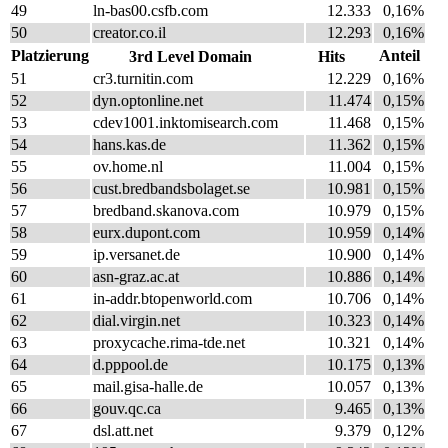
49
ln-bas00.csfb.com
12.333
0,16%
50
creator.co.il
12.293
0,16%
Platzierung
Anteil
3rd Level Domain
Hits
51
cr3.turnitin.com
12.229
0,16%
52
dyn.optonline.net
11.474
0,15%
53
cdev1001.inktomisearch.com
11.468
0,15%
54
hans.kas.de
11.362
0,15%
55
ov.home.nl
11.004
0,15%
56
cust.bredbandsbolaget.se
10.981
0,15%
57
bredband.skanova.com
10.979
0,15%
58
eurx.dupont.com
10.959
0,14%
59
ip.versanet.de
10.900
0,14%
60
asn-graz.ac.at
10.886
0,14%
61
in-addr.btopenworld.com
10.706
0,14%
62
dial.virgin.net
10.323
0,14%
63
proxycache.rima-tde.net
10.321
0,14%
64
d.pppool.de
10.175
0,13%
65
mail.gisa-halle.de
10.057
0,13%
66
gouv.qc.ca
9.465
0,13%
67
dsl.att.net
9.379
0,12%