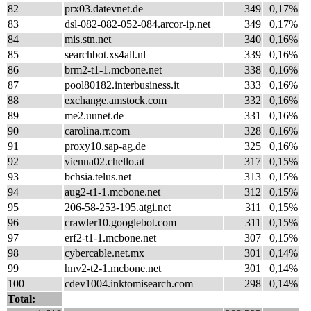
82
prx03.datevnet.de
349
0,17%
83
dsl-082-082-052-084.arcor-ip.net
349
0,17%
84
mis.stn.net
340
0,16%
85
searchbot.xs4all.nl
339
0,16%
86
brm2-t1-1.mcbone.net
338
0,16%
87
pool80182.interbusiness.it
333
0,16%
88
exchange.amstock.com
332
0,16%
89
me2.uunet.de
331
0,16%
90
carolina.rr.com
328
0,16%
91
proxy10.sap-ag.de
325
0,16%
92
vienna02.chello.at
317
0,15%
93
bchsia.telus.net
313
0,15%
94
aug2-t1-1.mcbone.net
312
0,15%
95
206-58-253-195.atgi.net
311
0,15%
96
crawler10.googlebot.com
311
0,15%
97
erf2-t1-1.mcbone.net
307
0,15%
98
cybercable.net.mx
301
0,14%
99
hnv2-t2-1.mcbone.net
301
0,14%
100
cdev1004.inktomisearch.com
298
0,14%
Total: