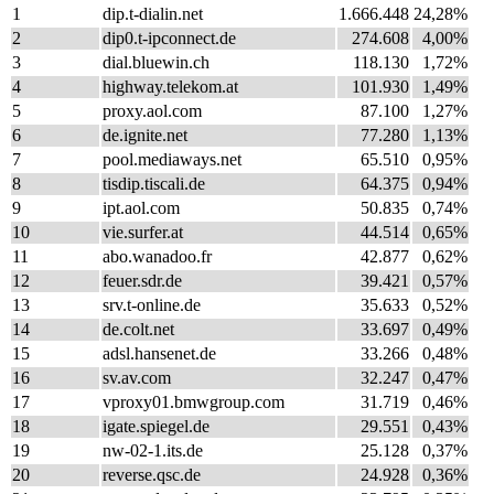
1
dip.t-dialin.net
1.666.448
24,28%
2
dip0.t-ipconnect.de
274.608
4,00%
3
dial.bluewin.ch
118.130
1,72%
4
highway.telekom.at
101.930
1,49%
5
proxy.aol.com
87.100
1,27%
6
de.ignite.net
77.280
1,13%
7
pool.mediaways.net
65.510
0,95%
8
tisdip.tiscali.de
64.375
0,94%
9
ipt.aol.com
50.835
0,74%
10
vie.surfer.at
44.514
0,65%
11
abo.wanadoo.fr
42.877
0,62%
12
feuer.sdr.de
39.421
0,57%
13
srv.t-online.de
35.633
0,52%
14
de.colt.net
33.697
0,49%
15
adsl.hansenet.de
33.266
0,48%
16
sv.av.com
32.247
0,47%
17
vproxy01.bmwgroup.com
31.719
0,46%
18
igate.spiegel.de
29.551
0,43%
19
nw-02-1.its.de
25.128
0,37%
20
reverse.qsc.de
24.928
0,36%