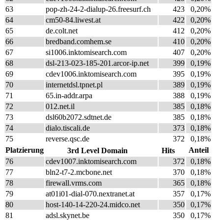
63
pop-zh-24-2-dialup-26.freesurf.ch
423
0,20%
64
cm50-84.liwest.at
422
0,20%
65
de.colt.net
412
0,20%
66
bredband.comhem.se
410
0,20%
67
si1006.inktomisearch.com
407
0,20%
68
dsl-213-023-185-201.arcor-ip.net
399
0,19%
69
cdev1006.inktomisearch.com
395
0,19%
70
internetdsl.tpnet.pl
389
0,19%
71
65.in-addr.arpa
388
0,19%
72
012.net.il
385
0,18%
73
dsl60b2072.sdtnet.de
385
0,18%
74
dialo.tiscali.de
373
0,18%
75
reverse.qsc.de
372
0,18%
Platzierung
Anteil
3rd Level Domain
Hits
76
cdev1007.inktomisearch.com
372
0,18%
77
bln2-t7-2.mcbone.net
370
0,18%
78
firewall.vrms.com
365
0,18%
79
at01i01-dial-070.nextranet.at
357
0,17%
80
host-140-14-220-24.midco.net
350
0,17%
81
adsl.skynet.be
350
0,17%