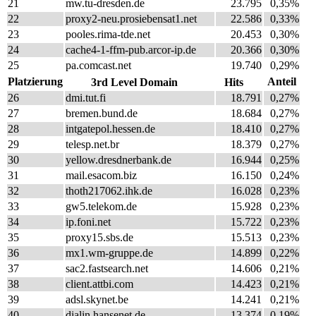
21
mw.tu-dresden.de
23.795
0,35%
22
proxy2-neu.prosiebensat1.net
22.586
0,33%
23
pooles.rima-tde.net
20.453
0,30%
24
cache4-1-ffm-pub.arcor-ip.de
20.366
0,30%
25
pa.comcast.net
19.740
0,29%
Platzierung
Anteil
3rd Level Domain
Hits
26
dmi.tut.fi
18.791
0,27%
27
bremen.bund.de
18.684
0,27%
28
intgatepol.hessen.de
18.410
0,27%
29
telesp.net.br
18.379
0,27%
30
yellow.dresdnerbank.de
16.944
0,25%
31
mail.esacom.biz
16.150
0,24%
32
thoth217062.ihk.de
16.028
0,23%
33
gw5.telekom.de
15.928
0,23%
34
ip.foni.net
15.722
0,23%
35
proxy15.sbs.de
15.513
0,23%
36
mx1.wm-gruppe.de
14.899
0,22%
37
sac2.fastsearch.net
14.606
0,21%
38
client.attbi.com
14.423
0,21%
39
adsl.skynet.be
14.241
0,21%
40
dialin.hansenet.de
13.374
0,19%