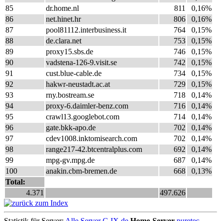
85
dr.home.nl
811
0,16%
86
net.hinet.hr
806
0,16%
87
pool81112.interbusiness.it
764
0,15%
88
de.clara.net
753
0,15%
89
proxy15.sbs.de
746
0,15%
90
vadstena-126-9.visit.se
742
0,15%
91
cust.blue-cable.de
734
0,15%
92
hakwr-neustadt.ac.at
729
0,15%
93
rny.bostream.se
718
0,14%
94
proxy-6.daimler-benz.com
716
0,14%
95
crawl13.googlebot.com
714
0,14%
96
gate.bkk-apo.de
702
0,14%
97
cdev1008.inktomisearch.com
702
0,14%
98
range217-42.btcentralplus.com
692
0,14%
99
mpg-gv.mpg.de
687
0,14%
100
anakin.cbm-bremen.de
668
0,13%
Total:
4.371
497.626
Statistik für Server:
Alle Server
C-IX.de
Home-Server
puretec