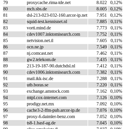
79
proxycache.rima-tde.net
8.022
0,12%
80
mch.sbs.de
8.005
0,12%
81
dsl-213-023-032-160.arcor-ip.net
7.951
0,12%
82
squid-test.kennisnet.nl
7.885
0,11%
83
vorti.mind.de
7.773
0,11%
84
cdev1007.inktomisearch.com
7.752
0,11%
85
netvision.net.il
7.605
0,11%
86
ocn.ne.jp
7.549
0,11%
87
nj.comcast.net
7.462
0,11%
88
gw2.telekom.de
7.435
0,11%
89
213-19-187-90.dutchdsl.nl
7.412
0,11%
90
cdev1006.inktomisearch.com
7.382
0,11%
91
mail.ikk-isc.de
7.288
0,11%
92
utb.boras.se
7.220
0,11%
93
exchange.amstock.com
7.162
0,10%
94
mtpl.cox-internet.com
7.126
0,10%
95
prodigy.net.mx
7.092
0,10%
96
cache3-2-ffm-pub.arcor-ip.de
7.076
0,10%
97
proxy-6.daimler-benz.com
7.052
0,10%
98
ts8-1.basf-ag.de
7.045
0,10%