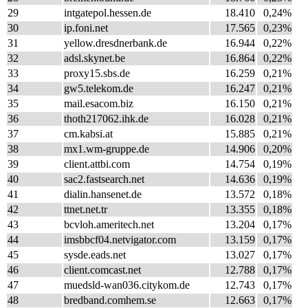
29
intgatepol.hessen.de
18.410
0,24%
30
ip.foni.net
17.565
0,23%
31
yellow.dresdnerbank.de
16.944
0,22%
32
adsl.skynet.be
16.864
0,22%
33
proxy15.sbs.de
16.259
0,21%
34
gw5.telekom.de
16.247
0,21%
35
mail.esacom.biz
16.150
0,21%
36
thoth217062.ihk.de
16.028
0,21%
37
cm.kabsi.at
15.885
0,21%
38
mx1.wm-gruppe.de
14.906
0,20%
39
client.attbi.com
14.754
0,19%
40
sac2.fastsearch.net
14.636
0,19%
41
dialin.hansenet.de
13.572
0,18%
42
ttnet.net.tr
13.355
0,18%
43
bcvloh.ameritech.net
13.204
0,17%
44
imsbbcf04.netvigator.com
13.159
0,17%
45
sysde.eads.net
13.027
0,17%
46
client.comcast.net
12.788
0,17%
47
muedsld-wan036.citykom.de
12.743
0,17%
48
bredband.comhem.se
12.663
0,17%