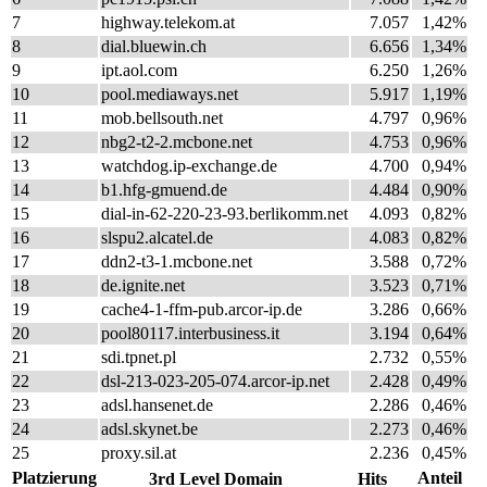
7
highway.telekom.at
7.057
1,42%
8
dial.bluewin.ch
6.656
1,34%
9
ipt.aol.com
6.250
1,26%
10
pool.mediaways.net
5.917
1,19%
11
mob.bellsouth.net
4.797
0,96%
12
nbg2-t2-2.mcbone.net
4.753
0,96%
13
watchdog.ip-exchange.de
4.700
0,94%
14
b1.hfg-gmuend.de
4.484
0,90%
15
dial-in-62-220-23-93.berlikomm.net
4.093
0,82%
16
slspu2.alcatel.de
4.083
0,82%
17
ddn2-t3-1.mcbone.net
3.588
0,72%
18
de.ignite.net
3.523
0,71%
19
cache4-1-ffm-pub.arcor-ip.de
3.286
0,66%
20
pool80117.interbusiness.it
3.194
0,64%
21
sdi.tpnet.pl
2.732
0,55%
22
dsl-213-023-205-074.arcor-ip.net
2.428
0,49%
23
adsl.hansenet.de
2.286
0,46%
24
adsl.skynet.be
2.273
0,46%
25
proxy.sil.at
2.236
0,45%
Platzierung
Anteil
3rd Level Domain
Hits