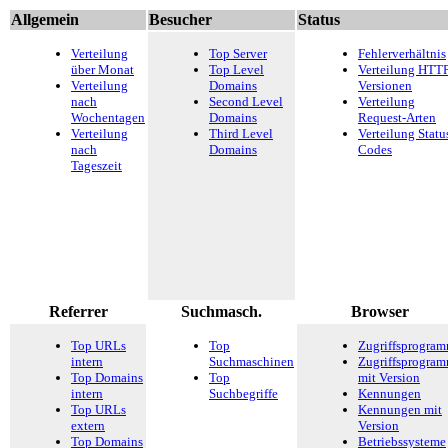
Allgemein
Besucher
Status
Verteilung
Top Server
Fehlerverhältnis
über Monat
Top Level
Verteilung HTTP
Verteilung
Domains
Versionen
nach
Second Level
Verteilung
Wochentagen
Domains
Request-Arten
Verteilung
Third Level
Verteilung Statu
nach
Domains
Codes
Tageszeit
Referrer
Suchmasch.
Browser
Top URLs
Top
Zugriffsprogra
intern
Suchmaschinen
Zugriffsprogra
Top Domains
Top
mit Version
intern
Suchbegriffe
Kennungen
Top URLs
Kennungen mit
extern
Version
Top Domains
Betriebssysteme