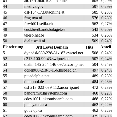
43
at01i01-dial-108.nextranet.at
605
0,29%
44
med.va.gov
597
0,29%
45
dsl-154-173.utaonline.at
585
0,28%
46
fmg.uva.nl
576
0,28%
47
firwid01.setila.ch
562
0,27%
48
cust.bredbandsbolaget.se
543
0,26%
49
telesp.net.br
534
0,26%
50
dial.tiscali.nl
509
0,24%
Platzierung
Anteil
3rd Level Domain
Hits
51
dynadsl-080-228-81-183.ewetel.net
508
0,24%
52
c213-100-99-43.swipnet.se
507
0,24%
53
dialin-145-254-146-097.arcor-ip.net
504
0,24%
54
dclient80-218-3-156.hispeed.ch
497
0,24%
55
pit.adelphia.net
489
0,23%
56
d.pppool.de
484
0,23%
57
dsl-213-023-039-112.arcor-ip.net
472
0,23%
58
panoramix.lhsystems.com
468
0,22%
59
cdev1001.inktomisearch.com
468
0,22%
60
pulley.mda.ca
462
0,22%
61
gouv.qc.ca
462
0,22%
62
cdev1008.inktomisearch.com
425
0,20%