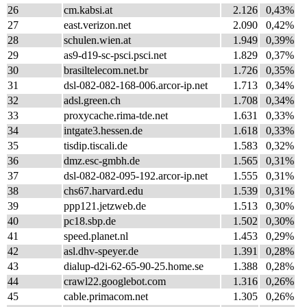
26
cm.kabsi.at
2.126
0,43%
27
east.verizon.net
2.090
0,42%
28
schulen.wien.at
1.949
0,39%
29
as9-d19-sc-psci.psci.net
1.829
0,37%
30
brasiltelecom.net.br
1.726
0,35%
31
dsl-082-082-168-006.arcor-ip.net
1.713
0,34%
32
adsl.green.ch
1.708
0,34%
33
proxycache.rima-tde.net
1.631
0,33%
34
intgate3.hessen.de
1.618
0,33%
35
tisdip.tiscali.de
1.583
0,32%
36
dmz.esc-gmbh.de
1.565
0,31%
37
dsl-082-082-095-192.arcor-ip.net
1.555
0,31%
38
chs67.harvard.edu
1.539
0,31%
39
ppp121.jetzweb.de
1.513
0,30%
40
pc18.sbp.de
1.502
0,30%
41
speed.planet.nl
1.453
0,29%
42
asl.dhv-speyer.de
1.391
0,28%
43
dialup-d2i-62-65-90-25.home.se
1.388
0,28%
44
crawl22.googlebot.com
1.316
0,26%
45
cable.primacom.net
1.305
0,26%