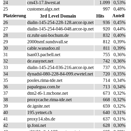
24
cm43-17.liwest.at
1.099
0,53%
25
customer.algx.net
997
0,48%
Platzierung
Anteil
3rd Level Domain
Hits
26
dialin-145-254-228-128.arcor-ip.net
936
0,45%
27
dialin-145-254-046-048.arcor-ip.net
920
0,44%
28
rz.ruhr-uni-bochum.de
832
0,40%
29
2000tsmf.sundsvall.se
812
0,39%
30
cable.wanadoo.nl
811
0,39%
31
lsan03.pacbell.net
755
0,36%
32
de.easynet.net
742
0,36%
33
dialin-145-254-036-216.arcor-ip.net
737
0,35%
34
dynadsl-080-228-84-099.ewetel.net
720
0,35%
35
pooles.rima-tde.net
714
0,34%
36
papalegua.com.br
713
0,34%
37
dtm2-t6-1.mcbone.net
673
0,32%
38
proxycache.rima-tde.net
668
0,32%
39
de.ignite.net
659
0,32%
40
195.yetnet.ch
640
0,31%
41
proxy14.sbs.de
637
0,31%
42
ip.foni.net
628
0,30%