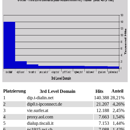
Platzierung
Anteil
3rd Level Domain
Hits
1
dip.t-dialin.net
140.388
28,21%
2
dip0.t-ipconnect.de
21.207
4,26%
3
vie.surfer.at
12.188
2,45%
4
proxy.aol.com
7.663
1,54%
5
dialup.tiscali.it
7.153
1,44%
6
pc1915.psi.ch
7.088
1,42%