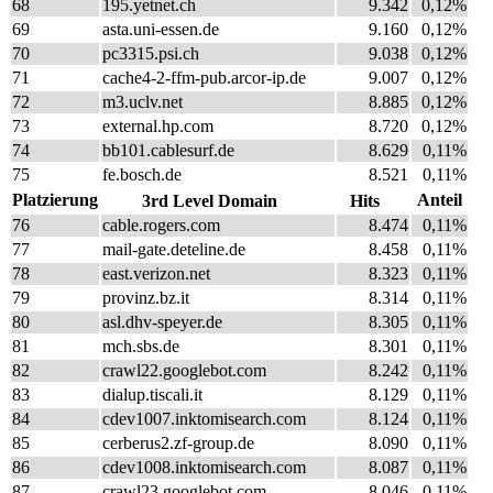
68
195.yetnet.ch
9.342
0,12%
69
asta.uni-essen.de
9.160
0,12%
70
pc3315.psi.ch
9.038
0,12%
71
cache4-2-ffm-pub.arcor-ip.de
9.007
0,12%
72
m3.uclv.net
8.885
0,12%
73
external.hp.com
8.720
0,12%
74
bb101.cablesurf.de
8.629
0,11%
75
fe.bosch.de
8.521
0,11%
Platzierung
Anteil
3rd Level Domain
Hits
76
cable.rogers.com
8.474
0,11%
77
mail-gate.deteline.de
8.458
0,11%
78
east.verizon.net
8.323
0,11%
79
provinz.bz.it
8.314
0,11%
80
asl.dhv-speyer.de
8.305
0,11%
81
mch.sbs.de
8.301
0,11%
82
crawl22.googlebot.com
8.242
0,11%
83
dialup.tiscali.it
8.129
0,11%
84
cdev1007.inktomisearch.com
8.124
0,11%
85
cerberus2.zf-group.de
8.090
0,11%
86
cdev1008.inktomisearch.com
8.087
0,11%
87
crawl23.googlebot.com
8.046
0,11%