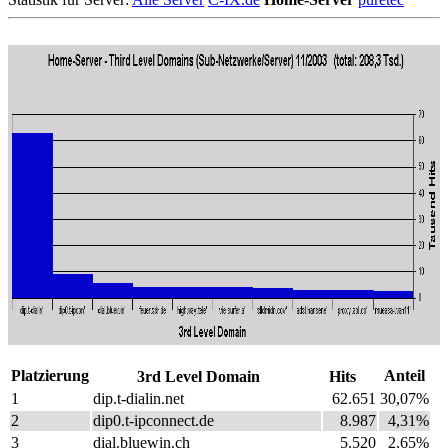
Platzierung
Anteil
3rd Level Domain
Hits
1
dip.t-dialin.net
62.651
30,07%
2
dip0.t-ipconnect.de
8.987
4,31%
3
dial.bluewin.ch
5.520
2,65%