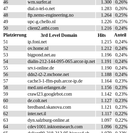
46
wrn.surfer.at
1.300
0,26%
47
dial.o-tel-o.net
1.283
0,26%
48
ftp.nemo-engineering.no
1.264
0,25%
49
upc-g.chello.nl
1.226
0,25%
50
client2.attbi.com
1.216
0,24%
Platzierung
Anteil
3rd Level Domain
Hits
51
ip.foni.net
1.215
0,24%
52
ov.home.nl
1.212
0,24%
53
bigpond.net.au
1.196
0,24%
54
dialin-212-144-095-065.arcor-ip.net
1.191
0,24%
55
srv.t-online.de
1.190
0,24%
56
ddn2-t2-2.mcbone.net
1.188
0,24%
57
cache3-1-ffm-pub.arcor-ip.de
1.164
0,23%
58
med.uni-erlangen.de
1.156
0,23%
59
crawl23.googlebot.com
1.142
0,23%
60
de.colt.net
1.127
0,23%
61
bredband.skanova.com
1.121
0,23%
62
inter.net.il
1.117
0,22%
63
dyn.salzburg-online.at
1.097
0,22%
64
cdev1001.inktomisearch.com
1.096
0,22%