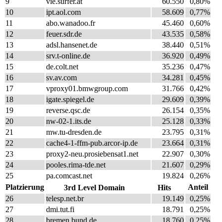
9
vie.surfer.at
60.550
0,80%
10
ipt.aol.com
58.609
0,77%
11
abo.wanadoo.fr
45.460
0,60%
12
feuer.sdr.de
43.535
0,58%
13
adsl.hansenet.de
38.440
0,51%
14
srv.t-online.de
36.920
0,49%
15
de.colt.net
35.236
0,47%
16
sv.av.com
34.281
0,45%
17
vproxy01.bmwgroup.com
31.766
0,42%
18
igate.spiegel.de
29.609
0,39%
19
reverse.qsc.de
26.154
0,35%
20
nw-02-1.its.de
25.128
0,33%
21
mw.tu-dresden.de
23.795
0,31%
22
cache4-1-ffm-pub.arcor-ip.de
23.664
0,31%
23
proxy2-neu.prosiebensat1.net
22.907
0,30%
24
pooles.rima-tde.net
21.607
0,29%
25
pa.comcast.net
19.824
0,26%
Platzierung
Anteil
3rd Level Domain
Hits
26
telesp.net.br
19.149
0,25%
27
dmi.tut.fi
18.791
0,25%
28
bremen.bund.de
18.760
0,25%