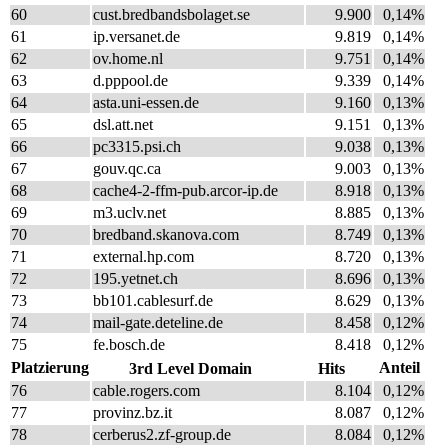
60
cust.bredbandsbolaget.se
9.900
0,14%
61
ip.versanet.de
9.819
0,14%
62
ov.home.nl
9.751
0,14%
63
d.pppool.de
9.339
0,14%
64
asta.uni-essen.de
9.160
0,13%
65
dsl.att.net
9.151
0,13%
66
pc3315.psi.ch
9.038
0,13%
67
gouv.qc.ca
9.003
0,13%
68
cache4-2-ffm-pub.arcor-ip.de
8.918
0,13%
69
m3.uclv.net
8.885
0,13%
70
bredband.skanova.com
8.749
0,13%
71
external.hp.com
8.720
0,13%
72
195.yetnet.ch
8.696
0,13%
73
bb101.cablesurf.de
8.629
0,13%
74
mail-gate.deteline.de
8.458
0,12%
75
fe.bosch.de
8.418
0,12%
Platzierung
Anteil
3rd Level Domain
Hits
76
cable.rogers.com
8.104
0,12%
77
provinz.bz.it
8.087
0,12%
78
cerberus2.zf-group.de
8.084
0,12%