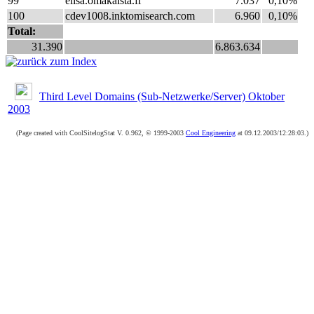
99
elisa.omakaista.fi
7.037
0,10%
100
cdev1008.inktomisearch.com
6.960
0,10%
Total:
31.390
6.863.634
Third Level Domains (Sub-Netzwerke/Server) Oktober
2003
(Page created with CoolSitelogStat V. 0.962, © 1999-2003
Cool Engineering
at 09.12.2003/12:28:03.)