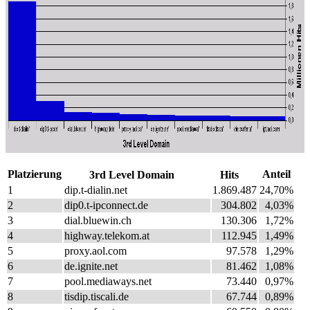
Platzierung
Anteil
3rd Level Domain
Hits
1
dip.t-dialin.net
1.869.487
24,70%
2
dip0.t-ipconnect.de
304.802
4,03%
3
dial.bluewin.ch
130.306
1,72%
4
highway.telekom.at
112.945
1,49%
5
proxy.aol.com
97.578
1,29%
6
de.ignite.net
81.462
1,08%
7
pool.mediaways.net
73.440
0,97%
8
tisdip.tiscali.de
67.744
0,89%