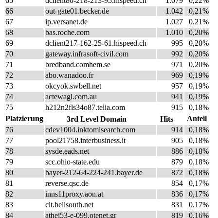
65
dclient80-218-213-95.hispeed.ch
1.079
0,22%
66
out-gate01.becker.de
1.042
0,21%
67
ip.versanet.de
1.027
0,21%
68
bas.roche.com
1.010
0,20%
69
dclient217-162-25-61.hispeed.ch
995
0,20%
70
gateway.infrasoft-civil.com
992
0,20%
71
bredband.comhem.se
971
0,20%
72
abo.wanadoo.fr
969
0,19%
73
okcyok.swbell.net
957
0,19%
74
actewagl.com.au
941
0,19%
75
h212n2fls34o87.telia.com
915
0,18%
Platzierung
Anteil
3rd Level Domain
Hits
76
cdev1004.inktomisearch.com
914
0,18%
77
pool21758.interbusiness.it
905
0,18%
78
sysde.eads.net
886
0,18%
79
scc.ohio-state.edu
879
0,18%
80
bayer-212-64-224-241.bayer.de
872
0,18%
81
reverse.qsc.de
854
0,17%
82
inns11proxy.aon.at
836
0,17%
83
clt.bellsouth.net
831
0,17%
84
athei53-e-099.otenet.gr
819
0,16%