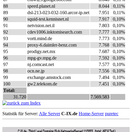
88
speed.planet.nl
8.044
0,11%
89
dsl-213-023-032-160.arcor-ip.net
7.951
0,11%
90
squid-test.kennisnet.nl
7.917
0,10%
91
netvision.net.il
7.803
0,10%
92
cdev1006.inktomisearch.com
7.777
0,10%
93
vorti.mind.de
7.773
0,10%
94
proxy-6.daimler-benz.com
7.768
0,10%
95
prodigy.net.mx
7.687
0,10%
96
mpg-gv.mpg.de
7.592
0,10%
97
nj.comcast.net
7.577
0,10%
98
ocn.ne.jp
7.556
0,10%
99
exchange.amstock.com
7.494
0,10%
100
gw2.telekom.de
7.451
0,10%
Total:
31.720
7.569.583
Statistik für Server:
Alle Server
C-IX.de
Home-Server
puretec