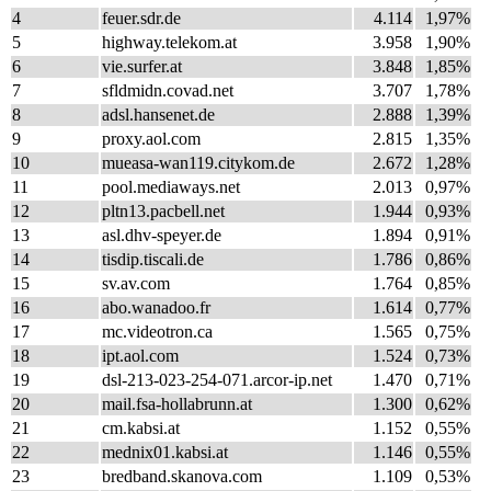
4
feuer.sdr.de
4.114
1,97%
5
highway.telekom.at
3.958
1,90%
6
vie.surfer.at
3.848
1,85%
7
sfldmidn.covad.net
3.707
1,78%
8
adsl.hansenet.de
2.888
1,39%
9
proxy.aol.com
2.815
1,35%
10
mueasa-wan119.citykom.de
2.672
1,28%
11
pool.mediaways.net
2.013
0,97%
12
pltn13.pacbell.net
1.944
0,93%
13
asl.dhv-speyer.de
1.894
0,91%
14
tisdip.tiscali.de
1.786
0,86%
15
sv.av.com
1.764
0,85%
16
abo.wanadoo.fr
1.614
0,77%
17
mc.videotron.ca
1.565
0,75%
18
ipt.aol.com
1.524
0,73%
19
dsl-213-023-254-071.arcor-ip.net
1.470
0,71%
20
mail.fsa-hollabrunn.at
1.300
0,62%
21
cm.kabsi.at
1.152
0,55%
22
mednix01.kabsi.at
1.146
0,55%
23
bredband.skanova.com
1.109
0,53%