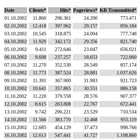
Date
Clients*
Hits*
Pageviews*
KB Transmitted*
01.10.2002
11.860
296.361
24.200
773.471
02.10.2002
12.418
397.962
29.157
856.184
03.10.2002
10.545
318.875
24.004
777.748
04.10.2002
11.929
342.172
29.356
821.740
05.10.2002
9.411
272.646
23.047
656.021
06.10.2002
9.698
237.257
18.653
722.060
07.10.2002
11.270
352.530
28.549
857.174
08.10.2002
11.773
387.524
28.881
1.037.626
09.10.2002
11.391
367.900
31.983
921.723
10.10.2002
10.641
357.865
30.551
886.158
11.10.2002
11.220
379.558
28.576
907.377
12.10.2002
8.615
263.808
22.767
672.441
13.10.2002
9.742
296.221
23.529
710.534
14.10.2002
11.566
383.770
32.468
955.119
15.10.2002
12.685
454.129
37.473
998.766
16.10.2002
12.613
547.441
41.727
1.108.860