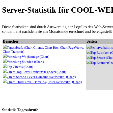
Server-Statistik für COOL-WE
Diese Statistiken sind durch Auswertung der Logfiles des Web-Servers e
sondern erst nachdem sie am Monatsende errechnet und bereitgestellt
Besucher
Seiten
Tagesabrufe
(Chart Clients,
Chart Hits,
Chart PageViews,
Fehlerverhältnis
Chart Transmit)
Top Rubriken
(C
Verteilung Wochentage
(Chart)
Top Seiten
(Char
Verteilung Stunden
(Chart)
Top Banner
(Cha
Top Clients
(Chart)
Client-Top Level-Domains (Länder)
(Chart)
Client Second-Level-Domains (Netzwerke)
(Chart)
Client Third-Level-Domains (Unter-Netzwerke)
(Chart)
Statistik Tagesabrufe