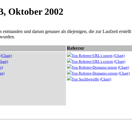
B, Oktober 2002
ntstanden und darum genauer als diejenigen, die zur Laufzeit erstellt w
 wurden.
Referrer
(Chart)
Top Referrer-URL's intern
(Chart)
hart)
Top Referrer-URL's extern
(Chart)
t)
Top Referrer-Domains intern
(Chart)
rt)
Top Referrer-Domains extern
(Chart)
Top Suchbegriffe
(Chart)