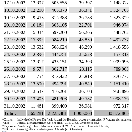
17.10.2002
12.897
505.555
39.397
1.148.322
18.10.2002
12.200
465.370
36.341
1.324.765
19.10.2002
9.453
315.388
26.783
1.323.359
20.10.2002
10.164
303.105
22.701
946.974
21.10.2002
15.034
597.200
56.266
1.448.762
22.10.2002
15.392
584.210
48.830
1.495.237
23.10.2002
13.632
508.624
46.299
1.418.556
24.10.2002
12.896
444.751
35.628
1.157.313
25.10.2002
12.817
435.151
34.398
1.099.996
26.10.2002
9.574
302.717
23.115
789.003
27.10.2002
11.754
313.422
25.818
876.777
28.10.2002
13.590
494.991
40.840
1.151.410
29.10.2002
13.637
416.261
36.103
958.896
30.10.2002
13.403
481.308
40.587
1.098.176
31.10.2002
11.461
399.409
36.981
972.317
Total:
365.281
12.223.481
1.005.008
30.872.865
*Clients:
Individuelle IPs pro Tag (reale Anzahl der Besucher wegen dynamischer IP-Vergabe der Internetpr
*Hits:
Anzahl aller abgerufenen Objekte (inkl. GIFs, JPGs, Javascripts etc.)
*PageViews:
Anzahl abgerufener Inhaltsseiten (nur HTML-Seiten ohne inkludierte Objekte)
*KB trans.:
Gesamtgröße aller übertragenen Objekte (in Kilobytes)