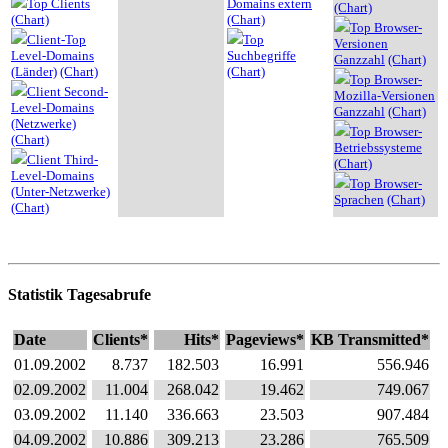
Top Clients
Domains extern
(Chart)
(Chart)
(Chart)
Top Browser-
Client-Top
Top
Versionen
Level-Domains
Suchbegriffe
Ganzzahl
(Chart)
(Länder)
(Chart)
(Chart)
Top Browser-
Client Second-
Mozilla-Versionen
Level-Domains
Ganzzahl
(Chart)
(Netzwerke)
Top Browser-
(Chart)
Betriebssysteme
Client Third-
(Chart)
Level-Domains
Top Browser-
(Unter-Netzwerke)
Sprachen
(Chart)
(Chart)
Statistik Tagesabrufe
Date
Clients*
Hits*
Pageviews*
KB Transmitted*
01.09.2002
8.737
182.503
16.991
556.946
02.09.2002
11.004
268.042
19.462
749.067
03.09.2002
11.140
336.663
23.503
907.484
04.09.2002
10.886
309.213
23.286
765.509