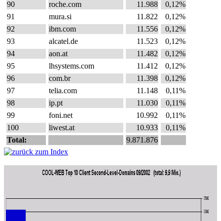
90
roche.com
11.988
0,12%
91
mura.si
11.822
0,12%
92
ibm.com
11.556
0,12%
93
alcatel.de
11.523
0,12%
94
aon.at
11.482
0,12%
95
lhsystems.com
11.412
0,12%
96
com.br
11.398
0,12%
97
telia.com
11.148
0,11%
98
ip.pt
11.030
0,11%
99
foni.net
10.992
0,11%
100
liwest.at
10.933
0,11%
Total:
9.871.876