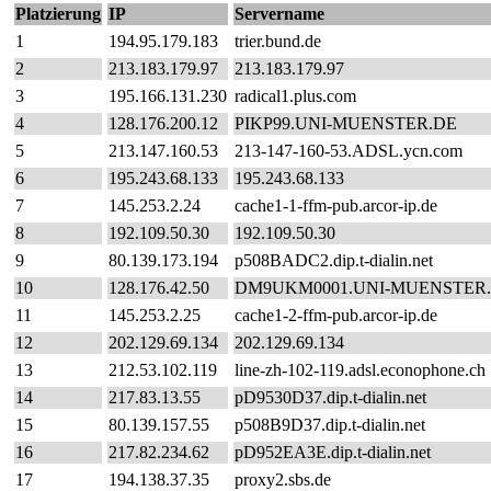
Platzierung
IP
Servername
1
194.95.179.183
trier.bund.de
2
213.183.179.97
213.183.179.97
3
195.166.131.230
radical1.plus.com
4
128.176.200.12
PIKP99.UNI-MUENSTER.DE
5
213.147.160.53
213-147-160-53.ADSL.ycn.com
6
195.243.68.133
195.243.68.133
7
145.253.2.24
cache1-1-ffm-pub.arcor-ip.de
8
192.109.50.30
192.109.50.30
9
80.139.173.194
p508BADC2.dip.t-dialin.net
10
128.176.42.50
DM9UKM0001.UNI-MUENSTER
11
145.253.2.25
cache1-2-ffm-pub.arcor-ip.de
12
202.129.69.134
202.129.69.134
13
212.53.102.119
line-zh-102-119.adsl.econophone.ch
14
217.83.13.55
pD9530D37.dip.t-dialin.net
15
80.139.157.55
p508B9D37.dip.t-dialin.net
16
217.82.234.62
pD952EA3E.dip.t-dialin.net
17
194.138.37.35
proxy2.sbs.de