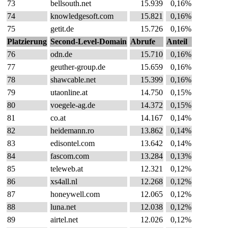
73
bellsouth.net
15.939
0,16%
74
knowledgesoft.com
15.821
0,16%
75
getit.de
15.726
0,16%
Platzierung
Second-Level-Domain
Abrufe
Anteil
76
odn.de
15.710
0,16%
77
geuther-group.de
15.659
0,16%
78
shawcable.net
15.399
0,16%
79
utaonline.at
14.750
0,15%
80
voegele-ag.de
14.372
0,15%
81
co.at
14.167
0,14%
82
heidemann.ro
13.862
0,14%
83
edisontel.com
13.642
0,14%
84
fascom.com
13.284
0,13%
85
teleweb.at
12.321
0,12%
86
xs4all.nl
12.268
0,12%
87
honeywell.com
12.065
0,12%
88
luna.net
12.038
0,12%
89
airtel.net
12.026
0,12%