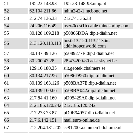
51
195.23.148.93
195-23-148-93.nr.ip.pt
52
62.104.211.66
mhm2-t2-1.mcbone.net
53
212.74.136.33
212.74.136.33
54
24.206.116.49
user-0ccst1h.cable.mindspring.com
55
80.128.109.218
p50806DDA.dip.t-dialin.net
host213-120-113-113.in-
56
213.120.113.113
addr.btopenworld.com
57
80.137.39.126
p5089277E.dip.t-dialin.net
58
80.200.47.28
28.47-200-80.adsl.skynet.be
59
129.16.180.35
silt.geotek.chalmers.se
60
80.134.217.96
p5086D960.dip.t-dialin.net
61
80.139.163.126
p508BA37E.dip.t-dialin.net
62
80.139.160.66
p508BA042.dip.t-dialin.net
63
217.84.41.160
pD95429A0.dip.t-dialin.net
64
212.185.120.242
212.185.120.242
65
217.233.73.87
pD9E94957.dip.t-dialin.net
66
217.6.142.151
mail.euro-online.de
67
212.204.181.205
cc81200-a.emmen1.dr.home.nl