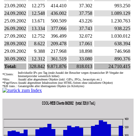
23.09.2002
12.275
414.410
37.302
993.250
24.09.2002
12.548
436.002
37.758
1.089.129
25.09.2002
13.671
500.509
43.226
1.230.763
26.09.2002
13.334
377.066
37.743
938.225
27.09.2002
12.752
396.499
32.072
1.030.012
28.09.2002
8.622
209.478
17.061
638.394
29.09.2002
9.388
217.968
18.898
746.968
30.09.2002
12.312
361.519
33.080
890.376
Total:
328.842
9.871.876
818.013
24.710.415
Individuelle IPs pro Tag (reale Anzahl der Besucher wegen dynamischer IP-Vergabe der
*Clients:
Internetprovider wesentlich höher)
*Hits:
Anzahl aller abgerufenen Objekte (inkl. GIFs, JPGs, Javascripts etc.)
*PageViews:
Anzahl abgerufener Inhaltsseiten (nur HTML-Seiten ohne inkludierte Objekte)
*KB trans.:
Gesamtgröße aller übertragenen Objekte (in Kilobytes)