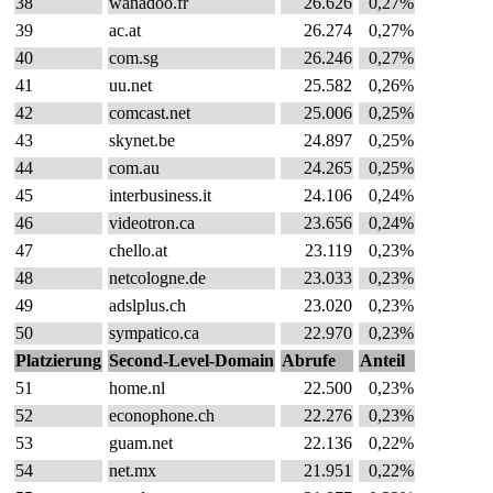
38
wanadoo.fr
26.626
0,27%
39
ac.at
26.274
0,27%
40
com.sg
26.246
0,27%
41
uu.net
25.582
0,26%
42
comcast.net
25.006
0,25%
43
skynet.be
24.897
0,25%
44
com.au
24.265
0,25%
45
interbusiness.it
24.106
0,24%
46
videotron.ca
23.656
0,24%
47
chello.at
23.119
0,23%
48
netcologne.de
23.033
0,23%
49
adslplus.ch
23.020
0,23%
50
sympatico.ca
22.970
0,23%
Platzierung
Second-Level-Domain
Abrufe
Anteil
51
home.nl
22.500
0,23%
52
econophone.ch
22.276
0,23%
53
guam.net
22.136
0,22%
54
net.mx
21.951
0,22%