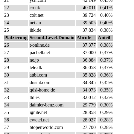
21
ycn.com
42.149
0,43%
22
co.uk
40.011
0,41%
23
colt.net
39.724
0,40%
24
net.au
39.505
0,40%
25
ihk.de
37.834
0,38%
Platzierung
Second-Level-Domain
Abrufe
Anteil
26
t-online.de
37.377
0,38%
27
pacbell.net
37.000
0,37%
28
ne.jp
36.884
0,37%
29
tele.dk
36.058
0,37%
30
attbi.com
35.828
0,36%
31
dnsint.com
34.345
0,35%
32
qdsl-home.de
34.073
0,35%
33
ttd.es
32.012
0,32%
34
daimler-benz.com
29.779
0,30%
35
ignite.net
28.858
0,29%
36
ewetel.net
28.027
0,28%
37
btopenworld.com
27.700
0,28%