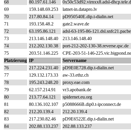
68
80.197.61.146
0x50c53d92.virnxx8.adsl-dhcp.tele.
69
159.148.69.253
latnet-in.datapro.lv
70
217.80.84.14
pD950540E.dip.t-dialin.net
71
193.158.48.2
gate2.wave.de
72
63.195.86.121
adsl-63-195-86-121.dsl.snfc21.pacbel
73
213.146.148.40
213.146.148.40
74
212.202.130.38
port-212-202-130-38.reverse.qsc.de
75
203.51.146.225
CPE-203-51-146-225.vic.bigpond.ne
Platzierung
IP
Servername
76
217.224.231.40
pD9E0E728.dip.t-dialin.net
77
129.132.173.33
aw-33.ethz.ch
78
195.243.248.20
proxy.eae.com
79
62.157.214.91
vr3.apobank.de
80
213.77.64.121
spidernet.eu.org
81
80.136.102.107
p5088666B.dip0.t-ipconnect.de
82
212.20.139.4
212.20.139.4
83
217.230.82.46
pD9E6522E.dip.t-dialin.net
84
202.88.133.237
202.88.133.237