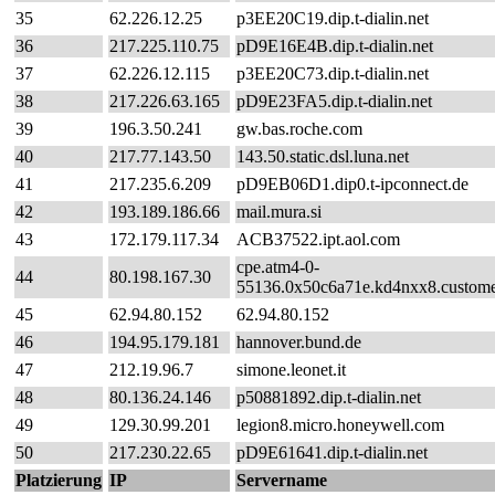
35
62.226.12.25
p3EE20C19.dip.t-dialin.net
36
217.225.110.75
pD9E16E4B.dip.t-dialin.net
37
62.226.12.115
p3EE20C73.dip.t-dialin.net
38
217.226.63.165
pD9E23FA5.dip.t-dialin.net
39
196.3.50.241
gw.bas.roche.com
40
217.77.143.50
143.50.static.dsl.luna.net
41
217.235.6.209
pD9EB06D1.dip0.t-ipconnect.de
42
193.189.186.66
mail.mura.si
43
172.179.117.34
ACB37522.ipt.aol.com
cpe.atm4-0-
44
80.198.167.30
55136.0x50c6a71e.kd4nxx8.customer
45
62.94.80.152
62.94.80.152
46
194.95.179.181
hannover.bund.de
47
212.19.96.7
simone.leonet.it
48
80.136.24.146
p50881892.dip.t-dialin.net
49
129.30.99.201
legion8.micro.honeywell.com
50
217.230.22.65
pD9E61641.dip.t-dialin.net
Platzierung
IP
Servername