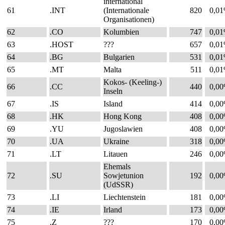
international
61
.INT
(Internationale
820
0,0
Organisationen)
62
.CO
Kolumbien
747
0,0
63
.HOST
???
657
0,0
64
.BG
Bulgarien
531
0,0
65
.MT
Malta
511
0,0
Kokos- (Keeling-)
66
.CC
440
0,0
Inseln
67
.IS
Island
414
0,0
68
.HK
Hong Kong
408
0,0
69
.YU
Jugoslawien
408
0,0
70
.UA
Ukraine
318
0,0
71
.LT
Litauen
246
0,0
Ehemals
72
.SU
Sowjetunion
192
0,0
(UdSSR)
73
.LI
Liechtenstein
181
0,0
74
.IE
Irland
173
0,0
75
.Z
???
170
0,0