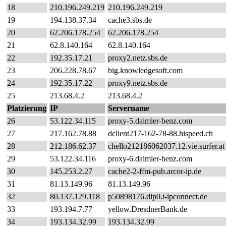
18
210.196.249.219
210.196.249.219
19
194.138.37.34
cache3.sbs.de
20
62.206.178.254
62.206.178.254
21
62.8.140.164
62.8.140.164
22
192.35.17.21
proxy2.netz.sbs.de
23
206.228.78.67
big.knowledgesoft.com
24
192.35.17.22
proxy9.netz.sbs.de
25
213.68.4.2
213.68.4.2
Platzierung
IP
Servername
26
53.122.34.115
proxy-5.daimler-benz.com
27
217.162.78.88
dclient217-162-78-88.hispeed.ch
28
212.186.62.37
chello212186062037.12.vie.surfer.at
29
53.122.34.116
proxy-6.daimler-benz.com
30
145.253.2.27
cache2-2-ffm-pub.arcor-ip.de
31
81.13.149.96
81.13.149.96
32
80.137.129.118
p50898176.dip0.t-ipconnect.de
33
193.194.7.77
yellow.DresdnerBank.de
34
193.134.32.99
193.134.32.99