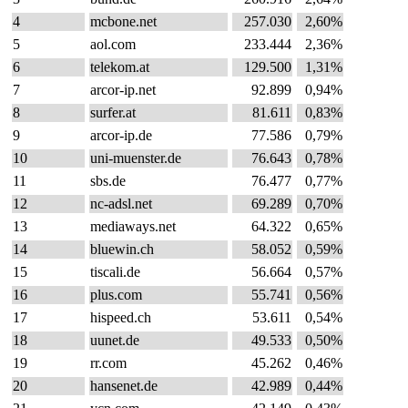
4
mcbone.net
257.030
2,60%
5
aol.com
233.444
2,36%
6
telekom.at
129.500
1,31%
7
arcor-ip.net
92.899
0,94%
8
surfer.at
81.611
0,83%
9
arcor-ip.de
77.586
0,79%
10
uni-muenster.de
76.643
0,78%
11
sbs.de
76.477
0,77%
12
nc-adsl.net
69.289
0,70%
13
mediaways.net
64.322
0,65%
14
bluewin.ch
58.052
0,59%
15
tiscali.de
56.664
0,57%
16
plus.com
55.741
0,56%
17
hispeed.ch
53.611
0,54%
18
uunet.de
49.533
0,50%
19
rr.com
45.262
0,46%
20
hansenet.de
42.989
0,44%