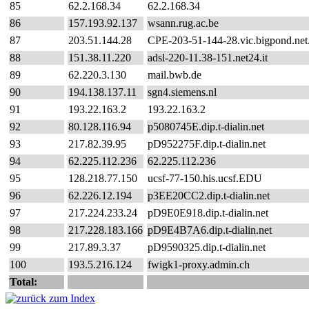
85
62.2.168.34
62.2.168.34
86
157.193.92.137
wsann.rug.ac.be
87
203.51.144.28
CPE-203-51-144-28.vic.bigpond.net
88
151.38.11.220
adsl-220-11.38-151.net24.it
89
62.220.3.130
mail.bwb.de
90
194.138.137.11
sgn4.siemens.nl
91
193.22.163.2
193.22.163.2
92
80.128.116.94
p5080745E.dip.t-dialin.net
93
217.82.39.95
pD952275F.dip.t-dialin.net
94
62.225.112.236
62.225.112.236
95
128.218.77.150
ucsf-77-150.his.ucsf.EDU
96
62.226.12.194
p3EE20CC2.dip.t-dialin.net
97
217.224.233.24
pD9E0E918.dip.t-dialin.net
98
217.228.183.166
pD9E4B7A6.dip.t-dialin.net
99
217.89.3.37
pD9590325.dip.t-dialin.net
100
193.5.216.124
fwigk1-proxy.admin.ch
Total: