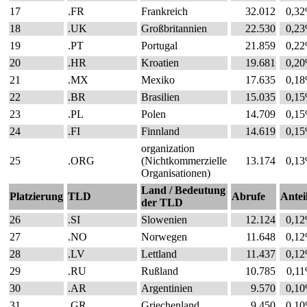
17
.FR
Frankreich
32.012
0,3
18
.UK
Großbritannien
22.530
0,2
19
.PT
Portugal
21.859
0,2
20
.HR
Kroatien
19.681
0,2
21
.MX
Mexiko
17.635
0,1
22
.BR
Brasilien
15.035
0,1
23
.PL
Polen
14.709
0,1
24
.FI
Finnland
14.619
0,1
organization
25
.ORG
(Nichtkommerzielle
13.174
0,1
Organisationen)
Land / Bedeutung
Platzierung
TLD
Abrufe
Antei
der TLD
26
.SI
Slowenien
12.124
0,1
27
.NO
Norwegen
11.648
0,1
28
.LV
Lettland
11.437
0,1
29
.RU
Rußland
10.785
0,1
30
.AR
Argentinien
9.570
0,1
31
.GR
Griechenland
9.450
0,1