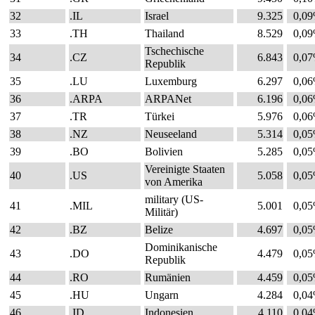
32
.IL
Israel
9.325
0,0
33
.TH
Thailand
8.529
0,0
Tschechische
34
.CZ
6.843
0,0
Republik
35
.LU
Luxemburg
6.297
0,0
36
.ARPA
ARPANet
6.196
0,0
37
.TR
Türkei
5.976
0,0
38
.NZ
Neuseeland
5.314
0,0
39
.BO
Bolivien
5.285
0,0
Vereinigte Staaten
40
.US
5.058
0,0
von Amerika
military (US-
41
.MIL
5.001
0,0
Militär)
42
.BZ
Belize
4.697
0,0
Dominikanische
43
.DO
4.479
0,0
Republik
44
.RO
Rumänien
4.459
0,0
45
.HU
Ungarn
4.284
0,0
46
.ID
Indonesien
4.110
0,0