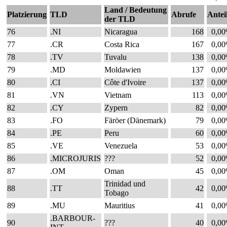
Land / Bedeutung
Platzierung
TLD
Abrufe
Antei
der TLD
76
.NI
Nicaragua
168
0,0
77
.CR
Costa Rica
167
0,0
78
.TV
Tuvalu
138
0,0
79
.MD
Moldawien
137
0,0
80
.CI
Côte d'Ivoire
137
0,0
81
.VN
Vietnam
113
0,0
82
.CY
Zypern
82
0,0
83
.FO
Färöer (Dänemark)
79
0,0
84
.PE
Peru
60
0,0
85
.VE
Venezuela
53
0,0
86
.MICROJURIS
???
52
0,0
87
.OM
Oman
45
0,0
Trinidad und
88
.TT
42
0,0
Tobago
89
.MU
Mauritius
41
0,0
.BARBOUR-
90
???
40
0,0