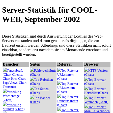
Server-Statistik für COOL-
WEB, September 2002
Diese Statistiken sind durch Auswertung der Logfiles des Web-
Servers entstanden und darum genauer als diejenigen, die zur
Laufzeit erstellt werden. Allerdings sind diese Statistiken nicht sofort
einsehbar, sondern erst nachdem sie am Monatsende errechnet und
bereitgestellt wurden.
Besucher
Seiten
Referrer
Browser
Tagesabrufe
Fehlerverhältnis
Top Referrer-
HTTP-Version
(Chart Clients,
(Chart)
URL's intern
(Chart)
Chart Hits,
Chart
(Chart)
Top Rubriken
Top Browser
PageViews,
Chart
(Chart)
Top Referrer-
(Chart)
Transmit)
URL's extern
Top Seiten
Top Browser-
Verteilung
(Chart)
(Chart)
Hersteller
(Chart)
Wochentage
Top Referrer-
Top Banner
Top Browser-
(Chart)
Domains intern
(Chart)
Versionen
(Chart)
Verteilung
(Chart)
Top Browser-
Stunden
(Chart)
Top Referrer-
Mozilla-Versionen