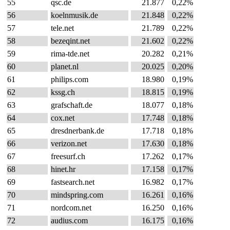
55
qsc.de
21.877
0,22%
56
koelnmusik.de
21.848
0,22%
57
tele.net
21.789
0,22%
58
bezeqint.net
21.602
0,22%
59
rima-tde.net
20.282
0,21%
60
planet.nl
20.025
0,20%
61
philips.com
18.980
0,19%
62
kssg.ch
18.815
0,19%
63
grafschaft.de
18.077
0,18%
64
cox.net
17.748
0,18%
65
dresdnerbank.de
17.718
0,18%
66
verizon.net
17.630
0,18%
67
freesurf.ch
17.262
0,17%
68
hinet.hr
17.158
0,17%
69
fastsearch.net
16.982
0,17%
70
mindspring.com
16.261
0,16%
71
nordcom.net
16.250
0,16%
72
audius.com
16.175
0,16%