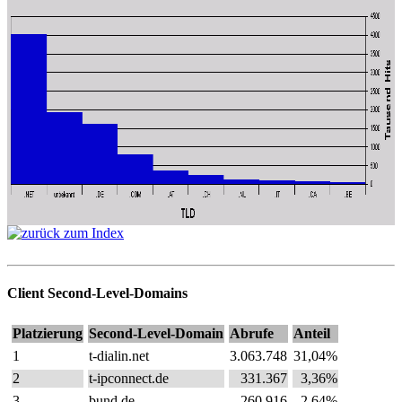
Client Second-Level-Domains
Platzierung
Second-Level-Domain
Abrufe
Anteil
1
t-dialin.net
3.063.748
31,04%
2
t-ipconnect.de
331.367
3,36%
3
bund.de
260.916
2,64%