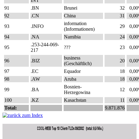
INT
91
.BN
Brunei
32
0,0
92
.CN
China
31
0,0
information
93
.INFO
29
0,0
(Informationen)
94
.NA
Namibia
24
0,0
.253-244-069-
95
???
23
0,0
217
business
96
.BIZ
20
0,0
(Geschäftlich)
97
.EC
Equador
18
0,0
98
.AW
Aruba
18
0,0
Bosnien-
99
.BA
12
0,0
Herzegowina
100
.KZ
Kasachstan
11
0,0
Total:
9.871.876