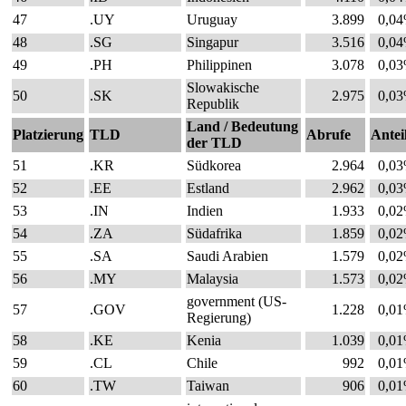
47
.UY
Uruguay
3.899
0,0
48
.SG
Singapur
3.516
0,0
49
.PH
Philippinen
3.078
0,0
Slowakische
50
.SK
2.975
0,0
Republik
Land / Bedeutung
Platzierung
TLD
Abrufe
Antei
der TLD
51
.KR
Südkorea
2.964
0,0
52
.EE
Estland
2.962
0,0
53
.IN
Indien
1.933
0,0
54
.ZA
Südafrika
1.859
0,0
55
.SA
Saudi Arabien
1.579
0,0
56
.MY
Malaysia
1.573
0,0
government (US-
57
.GOV
1.228
0,0
Regierung)
58
.KE
Kenia
1.039
0,0
59
.CL
Chile
992
0,0
60
.TW
Taiwan
906
0,0