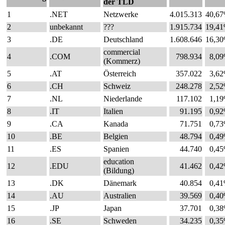
der TLD
1
.NET
Netzwerke
4.015.313
40,6
2
unbekannt
???
1.915.734
19,4
3
.DE
Deutschland
1.608.646
16,3
commercial
4
.COM
798.934
8,0
(Kommerz)
5
.AT
Österreich
357.022
3,6
6
.CH
Schweiz
248.278
2,5
7
.NL
Niederlande
117.102
1,1
8
.IT
Italien
91.195
0,9
9
.CA
Kanada
71.751
0,7
10
.BE
Belgien
48.794
0,4
11
.ES
Spanien
44.740
0,4
education
12
.EDU
41.462
0,4
(Bildung)
13
.DK
Dänemark
40.854
0,4
14
.AU
Australien
39.569
0,4
15
.JP
Japan
37.701
0,3
16
.SE
Schweden
34.235
0,3