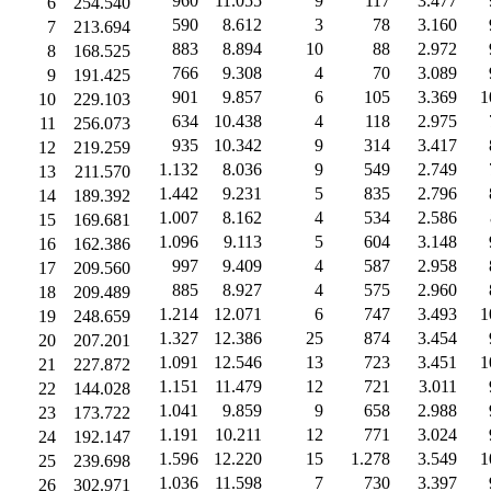
960
11.055
9
117
3.477
6
254.540
590
8.612
3
78
3.160
7
213.694
883
8.894
10
88
2.972
8
168.525
766
9.308
4
70
3.089
9
191.425
901
9.857
6
105
3.369
1
10
229.103
634
10.438
4
118
2.975
11
256.073
935
10.342
9
314
3.417
12
219.259
1.132
8.036
9
549
2.749
13
211.570
1.442
9.231
5
835
2.796
14
189.392
1.007
8.162
4
534
2.586
15
169.681
1.096
9.113
5
604
3.148
16
162.386
997
9.409
4
587
2.958
17
209.560
885
8.927
4
575
2.960
18
209.489
1.214
12.071
6
747
3.493
1
19
248.659
1.327
12.386
25
874
3.454
20
207.201
1.091
12.546
13
723
3.451
1
21
227.872
1.151
11.479
12
721
3.011
22
144.028
1.041
9.859
9
658
2.988
23
173.722
1.191
10.211
12
771
3.024
24
192.147
1.596
12.220
15
1.278
3.549
1
25
239.698
1.036
11.598
7
730
3.397
26
302.971