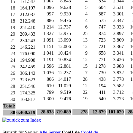
1.007
8.643
4
534
2.944
15
171.547
1.096
9.628
5
604
3.531
1
16
164.197
997
9.939
4
587
3.301
17
212.037
886
9.476
4
575
3.347
18
212.248
1.214
12.737
6
747
3.933
1
19
251.410
1.327
12.975
25
874
3.897
1
20
209.433
1.091
13.099
13
723
3.809
1
21
230.543
1.151
12.006
12
721
3.367
1
22
146.221
1.041
10.424
9
658
3.341
1
23
176.090
1.191
10.834
12
771
3.426
1
24
194.908
1.596
12.881
15
1.278
3.988
1
25
242.459
1.036
12.237
7
730
3.832
1
26
306.142
806
14.017
28
438
3.778
1
27
323.623
610
11.029
12
194
3.582
28
251.546
799
9.519
22
411
3.712
29
174.325
1.300
9.476
19
540
3.773
1
30
163.817
Total:
28.838
319.089
278
12.879
101.020
28
30
6.460.219
Statistik für Server:
Alle Server
Cool1.de
Cool4.de