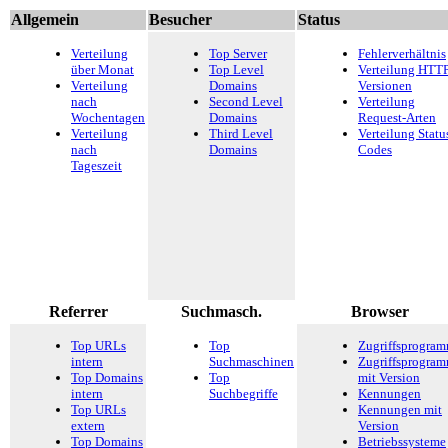
Allgemein
Besucher
Status
Verteilung
Top Server
Fehlerverhältnis
über Monat
Top Level
Verteilung HTTP
Verteilung
Domains
Versionen
nach
Second Level
Verteilung
Wochentagen
Domains
Request-Arten
Verteilung
Third Level
Verteilung Statu
nach
Domains
Codes
Tageszeit
Referrer
Suchmasch.
Browser
Top URLs
Top
Zugriffsprogra
intern
Suchmaschinen
Zugriffsprogra
Top Domains
Top
mit Version
intern
Suchbegriffe
Kennungen
Top URLs
Kennungen mit
extern
Version
Top Domains
Betriebssysteme