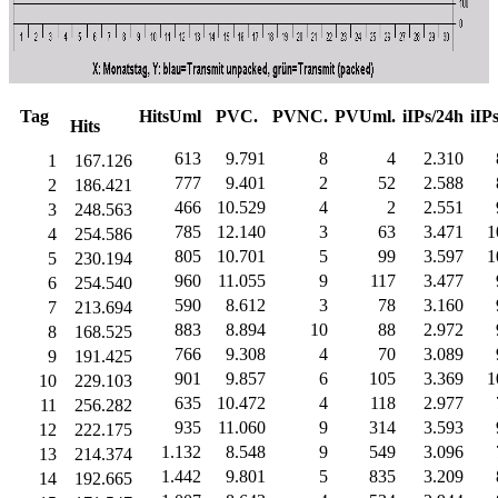
Tag
HitsUml
PVC.
PVNC.
PVUml.
iIPs/24h
iIP
Hits
613
9.791
8
4
2.310
1
167.126
777
9.401
2
52
2.588
2
186.421
466
10.529
4
2
2.551
3
248.563
785
12.140
3
63
3.471
1
4
254.586
805
10.701
5
99
3.597
1
5
230.194
960
11.055
9
117
3.477
6
254.540
590
8.612
3
78
3.160
7
213.694
883
8.894
10
88
2.972
8
168.525
766
9.308
4
70
3.089
9
191.425
901
9.857
6
105
3.369
1
10
229.103
635
10.472
4
118
2.977
11
256.282
935
11.060
9
314
3.593
12
222.175
1.132
8.548
9
549
3.096
13
214.374
1.442
9.801
5
835
3.209
14
192.665