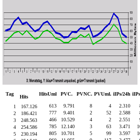
Tag
HitsUml
PVC.
PVNC.
PVUml.
iIPs/24h
iIP
Hits
613
9.791
8
4
2.310
1
167.126
777
9.401
2
52
2.588
2
186.421
466
10.529
4
2
2.551
3
248.563
785
12.140
3
63
3.471
1
4
254.586
805
10.701
5
99
3.597
1
5
230.194