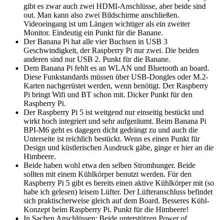
gibt es zwar auch zwei HDMI-Anschlüsse, aber beide sind
out. Man kann also zwei Bildschirme anschließen.
Videoeingang ist um Längen wichtiger als ein zweiter
Monitor. Eindeutig ein Punkt für die Banane.
Der Banana Pi hat alle vier Buchsen in USB 3
Geschwindigkeit, der Raspberry Pi nur zwei. Die beiden
anderen sind nur USB 2. Punkt für die Banane.
Dem Banana Pi fehlt es an WLAN und Bluetooth an board.
Diese Funkstandards müssen über USB-Dongles oder M.2-
Karten nachgerüstet werden, wenn benötigt. Der Raspberry
Pi bringt Wifi und BT schon mit. Dicker Punkt für den
Raspberry Pi.
Der Raspberry Pi 5 ist weitgend nur einseitig bestückt und
wirkt hoch integriert und sehr aufgeräumt. Beim Banana Pi
BPI-M6 geht es dagegen dicht gedrängt zu und auch die
Unterseite ist reichlich bestückt. Wenn es einen Punkt für
Design und küstlerischen Ausdruck gäbe, ginge er hier an die
Himbeere.
Beide haben wohl etwa den selben Stromhunger. Beide
sollten mit einem Kühlkörper benutzt werden. Für den
Raspberry Pi 5 gibt es bereits einen aktive Kühlkörper mit (so
habe ich gelesen) leisem Lüfter. Der Lüfteranschluss befindet
sich praktischerweise gleich auf dem Board. Besseres Kühl-
Konzept beim Raspberry Pi. Punkt für die Himbeere!
In Sachen Anschlüssen: Beide unterstützen Power of