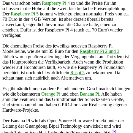
Das war schon beim
Raspberry Pi 4
so und die Preise für ihn
schossen in die Höhe auf die zwei- bis dreifache Preisempfehlung.
Der
Raspberry Pi 5
kommt wieder zu einem normalen Preis von ca.
70 Euro in der 4 GB Version, ist aber derzeit überall bereits
ausverkauft, eigentlich bevor man die Chance hatte, einen zu
erstehen. Dafür ist der Raspberry Pi 4 (auch ca. 70 Euro) wieder
verfügbar.
Die ehemaligen Preise des jeweiligs neuesten Raspberry Pi
Modellreihe, wie sie mit 35 Euro für den
Raspberry Pi 2 und 3
üblich waren gehören allerdings der Vergangenheit an. Trotzdem ist
das Hauptproblem die Verfügbarkeit. Auch wenn die Produktion
wieder auf Hochtouren läuft, so wie die Raspberry Pi Foundation
berichtet, ist noch nicht wirklich ein
Raspi 5
zu bekommen. Da
schaut man sich natürlich nach Alternativen um.
Es gibt nämlich noch andere Pis mit anderen Geschmacksrichtungen
wie die bekannteren
Orange Pi
und eben
Banana Pi
. Alle haben
ähnliche Features und das Grundformat der Scheckkarten-Größe,
sind stromsparend und haben GPIO-Ports zur Realisierung eigener
Hardware-Projekte.
Der Banana Pi wird als Open Source Hardware Projekt unter der
Leitung der Guangdong Bipai Technology entwickelt und wird
(6)
durch Taiwan Hon Hai Technology (Foxconn) unterstützt
.