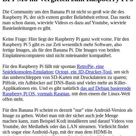
Die Community um den Banana Pi ist nicht so groß wie die des
Raspberry Pi, der sich extrem großer Beliebtheit erfreut. Das merkt
man schon daran, wieviele Videos es dazu auf Youtube, wieviele
Bastelanleitungen es gibt.
Keine Frage: Hier liegt der Raspberry Pi ganz weit vorne. Für den
Raspberry Pi 5 gibt es zur Zeit wesentlich mehr Software, also
fertige Images, als für den Banana Pi. Die Images von beiden
Einplatinencomputern sind nicht miteinander kompatibel.
Für den Raspberry Pi fällt mir spontan
RetroPie, eine
Spielekonsolen-Emulation
;
Octopi, ein 3D-Drucker-Tool
, um sich
das umherschleppen von SD-Karten mit Druckdateien zu sparen;
PiHole, ein Adblocker auf DNS-Basis und vieles mehr an Killer-
Applikationen ein. Und es gibt natürlich
das auf Debian basierende
Raspberry Pi OS, vormals Raspian
, mit dem einem die Linux-Welt
offen steht.
Für den Banana Pi scheint es derzeit "nur" eine Android-Version als
Image zu geben. Wobei man mit der sicher auch jede Menge
machen kann, zum Beispiel Kodi installieren und darauf Videos von
Youtube, der Mediathek oder das LAN streamen. Vielleicht findet
sich sogar eine Android-App, mit der man dem HDMI-In