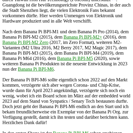
Guangdong ist die bevölkerungsreichste Provinz Chinas, in der auch
die Stadt Shenzhen liegt, die vielen Elektronik Fans bekannt
vorkommen dürfte. Hier werden Unmengen von Elektronik und
Hardware produziert und in alle Welt verschifft.
Nach dem Banana Pi BPI-M1 und dem Banana Pi Pro (2014), dem
Banana Pi BPI-M2 (2015), dem
Banana Pi BPI-M2+
(2016), dem
Banana Pi BPI-M2 Zero
(2017, im Zero Format), weiteren M2-
Varianten (M2 Ultra 2016, M2 Berry 2017, M2 Magic 2017), dem
Banana Pi BPI-M3 (2015), dem Banana Pi BPI-M4 (2019), dem
Banana Pi M64 (2016), dem
Banana Pi BPI-M5
(2020), sowie
weiteren Banana Pi Produkten ist die neueste Entwicklung in 2023
nun der
Banana Pi BPI-M6
.
Der Banana Pi BPI-M6 sollte eigentlich schon 2022 auf den Markt
kommen, verzögerte sich aber wegen Corona- und Chip-Krise,
wurde dann für April 2023 angekündigt, verzögerte sich noch ein
wenig, wobei ich ein Board schon im März auf der embedded world
2023 auf dem Stand von Synpatics / Senary Tech bestaunen durfte.
Doch jetzt geht der Banana Pi BPI-M6 endlich an den Start und ich
bekam freundlicherweise ein Exemplar von der Banana Pi Org. zur
Verfügung gestellt, damit ich ihn testen und darüber berichten kann.
Herzlichen Dank dafür!