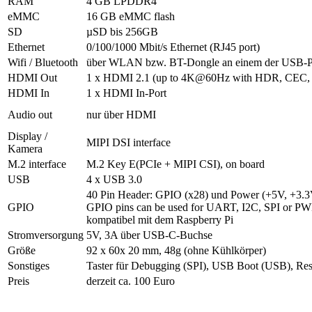
RAM
4 GB LPDDR4
eMMC
16 GB eMMC flash
SD
µSD bis 256GB
Ethernet
0/100/1000 Mbit/s Ethernet (RJ45 port)
Wifi / Bluetooth
über WLAN bzw. BT-Dongle an einem der USB-P
HDMI Out
1 x HDMI 2.1 (up to 4K@60Hz with HDR, CEC,
HDMI In
1 x HDMI In-Port
Audio out
nur über HDMI
Display /
MIPI DSI interface
Kamera
M.2 interface
M.2 Key E(PCIe + MIPI CSI), on board
USB
4 x USB 3.0
40 Pin Header: GPIO (x28) und Power (+5V, +3.
GPIO
GPIO pins can be used for UART, I2C, SPI or P
kompatibel mit dem Raspberry Pi
Stromversorgung
5V, 3A über USB-C-Buchse
Größe
92 x 60x 20 mm, 48g (ohne Kühlkörper)
Sonstiges
Taster für Debugging (SPI), USB Boot (USB), Re
Preis
derzeit ca. 100 Euro