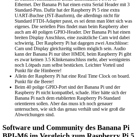
Ethernet. Der Banana Pi hat einen extra Serial Header mit 3
Standard-Pins. Dafür hat der Raspberry Pi 5 eine extra
UART-Buchse (JST-Bauform), die allerdings nicht für
Standard FTDI-Adapter passt, es sei denn man lötet sich was
eigenes. Die seriellen Pins findet man beim Raspberry aber
auch am 40 poligen GPIO-Header. Der Banana Pi hat einen
breiten Display Anschluss, eine zusätzliche Cam wird dabei
schwierig. Der Raspberry Pi hat dagegen zwei Anschlüsse:
Cam und Display gleichzeitig sollten möglich sein. Audio
kann der Banana Pi nur über HMDI, beim Raspberry Pi gibt
es zwar keinen 3.5 Klinkenanschluss mehr, aber wenigstens
noch Lötpads zum selbst bestücken. Leichter Vorteil und
Punkt für die Himbeere!
Allein der Raspberry Pi hat eine Real Time Clock on board.
Punkt für die Beere!
Beim 40 polige GPIO-Port sind der Banana Pi und der
Raspberry Pi nicht kompatibel, schade. Hier hätte sich der
Banana Pi nach dem etablierten Raspberry Pi-Standard
orientieren sollen. Aber das muss ich noch genauer
untersuchen, wie sich das genau verhält und wie groß die
Abweichungen sind.
Software und Community des Banana Pi
BPI-M6 im Vergleich zum Raspberry Pi 5