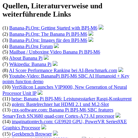
Quellen, Literaturverweise und
weiterführende Links
(1)
Banana-Pi.Org: Getting Started with BPI-M6
(2)
Banana-Pi.Org: The Banana Pi BPI-M6
(3)
Banana-Pi.Org: Images für den BPI-M6
(4)
Banana-Pi.Org Forum
(5)
Mailbag / Unboxing Video Banana Pi BPI-M6
(6)
About Banana Pi
(7)
Wikipedia: Banana Pi
(8)
AI Score Performance Ranking bei AI-Benchmark.com
(9)
Youtube-Video: BananaPi BPI-M6 SBC AI Humanoid + Key
points function demo
(10)
VeriSilicon Launches VIP9000, New Generation of Neural
Processor Unit IP
(11)
heise: Banana Pi BPI-M6: Leistungsstarker Raspi-Konkurrent
(12)
golem: Bastelrechner hat HDMI 2.1 und M.2-Slot
(13)
cnx-software.com: Banana Pi BPI-M6 SBC features
SenaryTech SN3680 quad-core Cortex-A73 AI processor
(14)
imaginationtech.com: GE9920 GPU, PowerVR Series9XE
Graphics Processor
(15)
Geekbench Browser