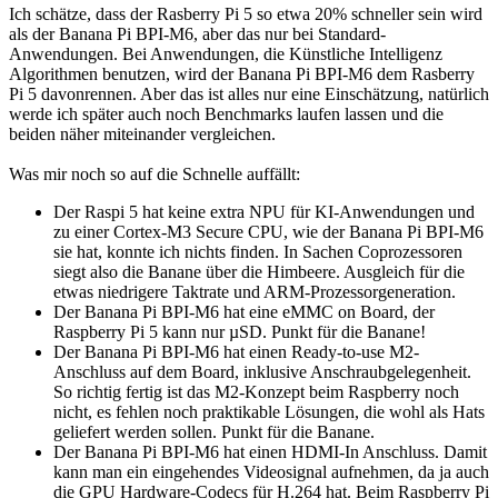
Ich schätze, dass der Rasberry Pi 5 so etwa 20% schneller sein wird
als der Banana Pi BPI-M6, aber das nur bei Standard-
Anwendungen. Bei Anwendungen, die Künstliche Intelligenz
Algorithmen benutzen, wird der Banana Pi BPI-M6 dem Rasberry
Pi 5 davonrennen. Aber das ist alles nur eine Einschätzung, natürlich
werde ich später auch noch Benchmarks laufen lassen und die
beiden näher miteinander vergleichen.
Was mir noch so auf die Schnelle auffällt:
Der Raspi 5 hat keine extra NPU für KI-Anwendungen und
zu einer Cortex-M3 Secure CPU, wie der Banana Pi BPI-M6
sie hat, konnte ich nichts finden. In Sachen Coprozessoren
siegt also die Banane über die Himbeere. Ausgleich für die
etwas niedrigere Taktrate und ARM-Prozessorgeneration.
Der Banana Pi BPI-M6 hat eine eMMC on Board, der
Raspberry Pi 5 kann nur µSD. Punkt für die Banane!
Der Banana Pi BPI-M6 hat einen Ready-to-use M2-
Anschluss auf dem Board, inklusive Anschraubgelegenheit.
So richtig fertig ist das M2-Konzept beim Raspberry noch
nicht, es fehlen noch praktikable Lösungen, die wohl als Hats
geliefert werden sollen. Punkt für die Banane.
Der Banana Pi BPI-M6 hat einen HDMI-In Anschluss. Damit
kann man ein eingehendes Videosignal aufnehmen, da ja auch
die GPU Hardware-Codecs für H.264 hat. Beim Raspberry Pi