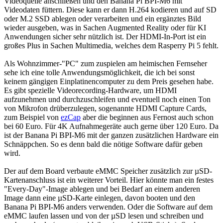
Videoquelle anschließen und den Banana Pi BPI-M6 mit
Videodaten füttern. Diese kann er dann H.264 kodieren und auf SD
oder M.2 SSD ablegen oder verarbeiten und ein ergänztes Bild
wieder ausgeben, was in Sachen Augmented Reality oder für KI
Anwendungen sicher sehr nützlich ist. Der HDMI-In-Port ist ein
großes Plus in Sachen Multimedia, welches dem Rasperry Pi 5 fehlt.
Als Wohnzimmer-"PC" zum zuspielen am heimischen Fernseher
sehe ich eine tolle Anwendungsmöglichkeit, die ich bei sonst
keinem gängigen Einplatinencomputer zu dem Preis gesehen habe.
Es gibt spezielle Videorecording-Hardware, um HDMI
aufzunehmen und durchzuschleifen und eventuell noch einen Ton
von Mikrofon drüberzulegen, sogenannte HDMI Capture Cards,
zum Beispiel von
ezCap
aber die beginnen aus Fernost auch schon
bei 60 Euro. Für 4K Aufnahmegeräte auch gerne über 120 Euro. Da
ist der Banana Pi BPI-M6 mit der ganzen zusätzlichen Hardware ein
Schnäppchen. So es denn bald die nötige Software dafür geben
wird.
Der auf dem Board verbaute eMMC Speicher zusätzlich zur µSD-
Kartenanschluss ist ein weiterer Vorteil. Hier könnte man ein festes
"Every-Day"-Image ablegen und bei Bedarf an einem anderen
Image dann eine µSD-Karte einlegen, davon booten und den
Banana Pi BPI-M6 anders verwenden. Oder die Software auf dem
eMMC laufen lassen und von der µSD lesen und schreiben und