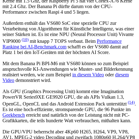
Kerne mit 1.5 Ghz, der Raspberry Pi 5 hat vier Cortex-A76 Kerne
mit 2.4 Ghz. Der Banana Pi dürfte darum von der CPU-
Performance zwischen Raspi 4 und 5 liegen.
Außerdem enthält das VS680 SoC eine spezielle CPU zur
Verarbeitung von Algorithmen für Künstliche Intelligenz, was einer
seiner Stärken ist. Es ist eine NPU (Neural Processor Unit) Vivante
(10)
VIP9000
mit knapp 7 TOPS verbaut. Beim
Performance
Ranking bei AI-Benchmark.com
schafft es der VS680 damit auf
Platz 1 bei den IoT-Geräten mit der höchsten AI Score.
Mit dem Banana Pi BPI-M6 mit VS680 können so zum Beispiel
anspruchsvolle KI-Anwendungen wie Muster- und Bilderkennung
realisiert werden, wie zum Beispiel
in diesem Video
oder
diesem
Video
demonstriert wird.
Als GPU (Graphics Processing Unit) kommt eine Imagination
PowerVR Series9XE GE9920 GPU, die als APIs Vulkan 1.3,
(14)
OpenGL, OpenCL und das Android Extension Pack unterstützt
.
Es ist eine hoch-effiziente, stromsparende GPU, die 96 Punkte im
Geekbench
erreicht und natürlich von der Leistung nicht mit PC-
Grafikkarten, die teils hunderte Watt verbrauchen, mithalten kann.
Die GPU/VPU beherrscht aber 4Kp60 H265, H264, VP9, VP8,
AV1, MPEG-2 video Decoding und zweifach 1080p60 H.264/VP8