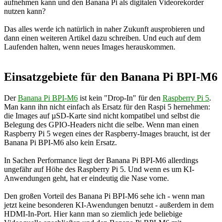
aufnehmen kann und den Banana Pi als digitalen Videorekorder
nutzen kann?
Das alles werde ich natürlich in naher Zukunft ausprobieren und
dann einen weiteren Artikel dazu schreiben. Und euch auf dem
Laufenden halten, wenn neues Images herauskommen.
Einsatzgebiete für den Banana Pi BPI-M6
Der
Banana Pi BPI-M6
ist kein "Drop-In" für den
Raspberry Pi 5
.
Man kann ihn nicht einfach als Ersatz für den Raspi 5 hernehmen:
die Images auf µSD-Karte sind nicht kompatibel und selbst die
Belegung des GPIO-Headers nicht die selbe. Wenn man einen
Raspberry Pi 5 wegen eines der Raspberry-Images braucht, ist der
Banana Pi BPI-M6 also kein Ersatz.
In Sachen Performance liegt der Banana Pi BPI-M6 allerdings
ungefähr auf Höhe des Raspberry Pi 5. Und wenn es um KI-
Anwendungen geht, hat er eindeutig die Nase vorne.
Den großen Vorteil des Banana Pi BPI-M6 sehe ich - wenn man
jetzt keine besonderen KI-Awendungen benutzt - außerdem in dem
HDMI-In-Port. Hier kann man so ziemlich jede beliebige