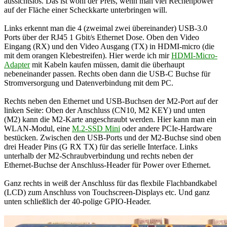
aussichtslos. Das ist wohl der Preis, wenn man viel Rechenpower
auf der Fläche einer Scheckkarte unterbringen will.
Links erkennt man die 4 (zweimal zwei übereinander) USB-3.0
Ports über der RJ45 1 Gbit/s Ethernet Dose. Oben den Video
Eingang (RX) und den Video Ausgang (TX) in HDMI-micro (die
mit dem orangen Klebestreifen). Hier werde ich mir
HDMI-Micro-
Adapter
mit Kabeln kaufen müssen, damit die überhaupt
nebeneinander passen. Rechts oben dann die USB-C Buchse für
Stromversorgung und Datenverbindung mit dem PC.
Rechts neben den Ethernet und USB-Buchsen der M2-Port auf der
linken Seite: Oben der Anschluss (CN10, M2 KEY) und unten
(M2) kann die M2-Karte angeschraubt werden. Hier kann man ein
WLAN-Modul, eine
M.2-SSD Mini
oder andere PCIe-Hardware
bestücken. Zwischen den USB-Ports und der M2-Buchse sind oben
drei Header Pins (G RX TX) für das serielle Interface. Links
unterhalb der M2-Schraubverbindung und rechts neben der
Ethernet-Buchse der Anschluss-Header für Power over Ethernet.
Ganz rechts in weiß der Anschluss für das flexbile Flachbandkabel
(LCD) zum Anschluss von Touchscreen-Displays etc. Und ganz
unten schließlich der 40-polige GPIO-Header.