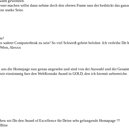
Award gewonnen.
ser machen willst dann nehme doch den oberen Frame raus der bedrückt das ganze
ne starke Seite.
re!
in wahrer Computerfreak zu sein! So viel Schweiß gehört belohnt. Ich verleihe Dir
 Wien, Alexxx
n uns die Homepage nun genau angesehn und sind von der Auswahl und der Gesamt
wir einstimmig fuer den WebKontakt Award in GOLD, den ich hiermit ueberreiche.
chen wir Dir den Award of Excellence für Deine sehr gelungende Homapage !!!
 Bine