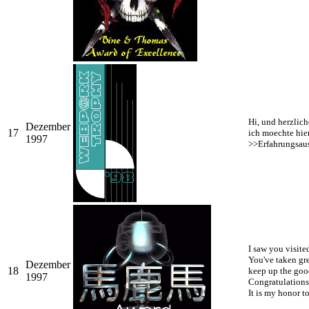
Hi, und herzlic
Dezember
17
ich moechte hier
1997
>>Erfahrungsaus
I saw you visite
You've taken gre
Dezember
18
keep up the goo
1997
Congratulations 
It is my honor t