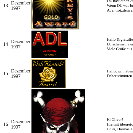
DU hast einen 
Dezember
13
Wenn DU was bes
1997
Aber trotzdem ei
Hallo & gratulie
Dezember
14
Du scheinst ja e
1997
Viele Grüße aus
Dezember
Hallo, wir habe
15
1997
Daher stimmten 
Hi Oliver!
Dezember
16
Hiermit überrei
1997
Gruß, Thomas +