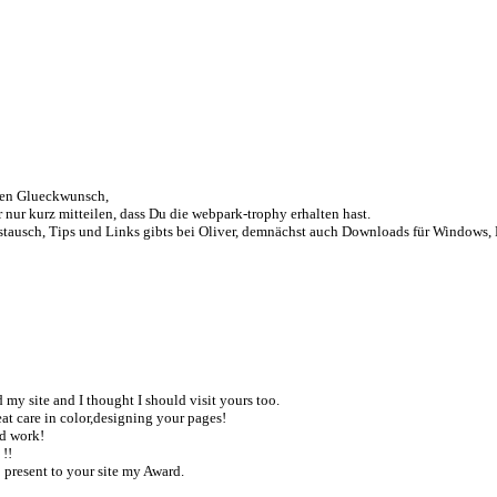
hen Glueckwunsch,
 nur kurz mitteilen, dass Du die webpark-trophy erhalten hast.
tausch, Tips und Links gibts bei Oliver, demnächst auch Downloads für Windows, D
d my site and I thought I should visit yours too.
at care in color,designing your pages!
d work!
!!
o present to your site my Award.