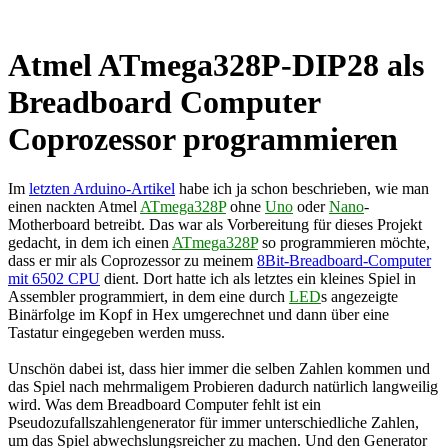
Atmel ATmega328P-DIP28 als
Breadboard Computer
Coprozessor programmieren
Im
letzten Arduino-Artikel
habe ich ja schon beschrieben, wie man
einen nackten Atmel
ATmega328P
ohne
Uno
oder
Nano
-
Motherboard betreibt. Das war als Vorbereitung für dieses Projekt
gedacht, in dem ich einen
ATmega328P
so programmieren möchte,
dass er mir als Coprozessor zu meinem
8Bit-Breadboard-Computer
mit 6502 CPU
dient. Dort hatte ich als letztes ein kleines Spiel in
Assembler programmiert, in dem eine durch
LED
s angezeigte
Binärfolge im Kopf in Hex umgerechnet und dann über eine
Tastatur eingegeben werden muss.
Unschön dabei ist, dass hier immer die selben Zahlen kommen und
das Spiel nach mehrmaligem Probieren dadurch natürlich langweilig
wird. Was dem Breadboard Computer fehlt ist ein
Pseudozufallszahlengenerator für immer unterschiedliche Zahlen,
um das Spiel abwechslungsreicher zu machen. Und den Generator