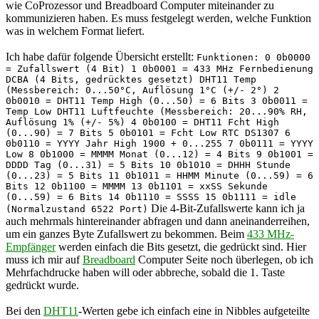
wie CoProzessor und Breadboard Computer miteinander zu
kommunizieren haben. Es muss festgelegt werden, welche Funktion
was in welchem Format liefert.
Ich habe dafür folgende Übersicht erstellt:
Funktionen: 0 0b0000
= Zufallswert (4 Bit) 1 0b0001 = 433 MHz Fernbedienung
DCBA (4 Bits, gedrücktes gesetzt) DHT11 Temp
(Messbereich: 0...50°C, Auflösung 1°C (+/- 2°) 2
0b0010 = DHT11 Temp High (0...50) = 6 Bits 3 0b0011 =
Temp Low DHT11 Luftfeuchte (Messbereich: 20...90% RH,
Auflösung 1% (+/- 5%) 4 0b0100 = DHT11 Fcht High
(0...90) = 7 Bits 5 0b0101 = Fcht Low RTC DS1307 6
0b0110 = YYYY Jahr High 1900 + 0...255 7 0b0111 = YYYY
Low 8 0b1000 = MMMM Monat (0...12) = 4 Bits 9 0b1001 =
DDDD Tag (0...31) = 5 Bits 10 0b1010 = DHHH Stunde
(0...23) = 5 Bits 11 0b1011 = HHMM Minute (0...59) = 6
Bits 12 0b1100 = MMMM 13 0b1101 = xxSS Sekunde
(0...59) = 6 Bits 14 0b1110 = SSSS 15 0b1111 = idle
Die 4-Bit-Zufallswerte kann ich ja
(Normalzustand 6522 Port)
auch mehrmals hintereinander abfragen und dann aneinanderreihen,
um ein ganzes Byte Zufallswert zu bekommen. Beim
433 MHz-
Empfänger
werden einfach die Bits gesetzt, die gedrückt sind. Hier
muss ich mir auf
Breadboard
Computer Seite noch überlegen, ob ich
Mehrfachdrucke haben will oder abbreche, sobald die 1. Taste
gedrückt wurde.
Bei den
DHT11
-Werten gebe ich einfach eine in Nibbles aufgeteilte