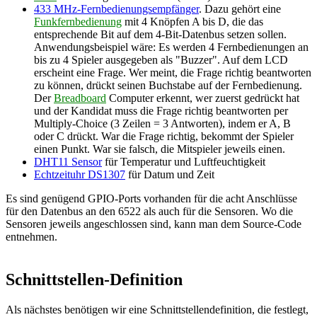
433 MHz-Fernbedienungsempfänger
. Dazu gehört eine
Funkfernbedienung
mit 4 Knöpfen A bis D, die das
entsprechende Bit auf dem 4-Bit-Datenbus setzen sollen.
Anwendungsbeispiel wäre: Es werden 4 Fernbedienungen an
bis zu 4 Spieler ausgegeben als "Buzzer". Auf dem LCD
erscheint eine Frage. Wer meint, die Frage richtig beantworten
zu können, drückt seinen Buchstabe auf der Fernbedienung.
Der
Breadboard
Computer erkennt, wer zuerst gedrückt hat
und der Kandidat muss die Frage richtig beantworten per
Multiply-Choice (3 Zeilen = 3 Antworten), indem er A, B
oder C drückt. War die Frage richtig, bekommt der Spieler
einen Punkt. War sie falsch, die Mitspieler jeweils einen.
DHT11 Sensor
für Temperatur und Luftfeuchtigkeit
Echtzeituhr DS1307
für Datum und Zeit
Es sind genügend GPIO-Ports vorhanden für die acht Anschlüsse
für den Datenbus an den 6522 als auch für die Sensoren. Wo die
Sensoren jeweils angeschlossen sind, kann man dem Source-Code
entnehmen.
Schnittstellen-Definition
Als nächstes benötigen wir eine Schnittstellendefinition, die festlegt,