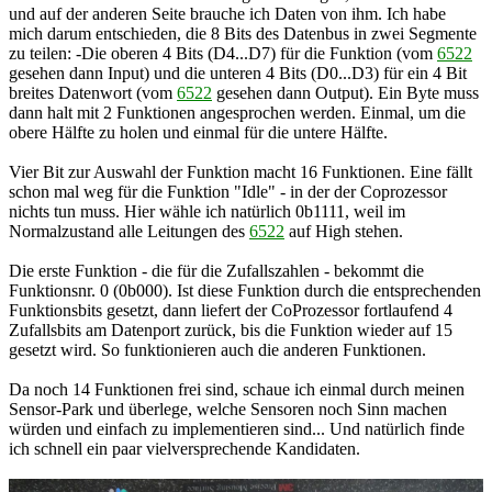
und auf der anderen Seite brauche ich Daten von ihm. Ich habe
mich darum entschieden, die 8 Bits des Datenbus in zwei Segmente
zu teilen: -Die oberen 4 Bits (D4...D7) für die Funktion (vom
6522
gesehen dann Input) und die unteren 4 Bits (D0...D3) für ein 4 Bit
breites Datenwort (vom
6522
gesehen dann Output). Ein Byte muss
dann halt mit 2 Funktionen angesprochen werden. Einmal, um die
obere Hälfte zu holen und einmal für die untere Hälfte.
Vier Bit zur Auswahl der Funktion macht 16 Funktionen. Eine fällt
schon mal weg für die Funktion "Idle" - in der der Coprozessor
nichts tun muss. Hier wähle ich natürlich 0b1111, weil im
Normalzustand alle Leitungen des
6522
auf High stehen.
Die erste Funktion - die für die Zufallszahlen - bekommt die
Funktionsnr. 0 (0b000). Ist diese Funktion durch die entsprechenden
Funktionsbits gesetzt, dann liefert der CoProzessor fortlaufend 4
Zufallsbits am Datenport zurück, bis die Funktion wieder auf 15
gesetzt wird. So funktionieren auch die anderen Funktionen.
Da noch 14 Funktionen frei sind, schaue ich einmal durch meinen
Sensor-Park und überlege, welche Sensoren noch Sinn machen
würden und einfach zu implementieren sind... Und natürlich finde
ich schnell ein paar vielversprechende Kandidaten.