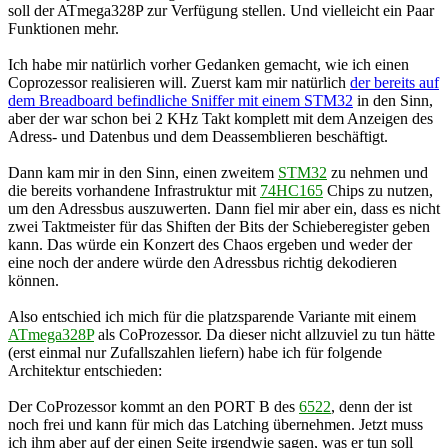
soll der ATmega328P zur Verfügung stellen. Und vielleicht ein Paar
Funktionen mehr.
Ich habe mir natürlich vorher Gedanken gemacht, wie ich einen
Coprozessor realisieren will. Zuerst kam mir natürlich
der bereits auf
dem Breadboard befindliche Sniffer mit einem STM32
in den Sinn,
aber der war schon bei 2 KHz Takt komplett mit dem Anzeigen des
Adress- und Datenbus und dem Deassemblieren beschäftigt.
Dann kam mir in den Sinn, einen zweitem
STM32
zu nehmen und
die bereits vorhandene Infrastruktur mit
74HC165
Chips zu nutzen,
um den Adressbus auszuwerten. Dann fiel mir aber ein, dass es nicht
zwei Taktmeister für das Shiften der Bits der Schieberegister geben
kann. Das würde ein Konzert des Chaos ergeben und weder der
eine noch der andere würde den Adressbus richtig dekodieren
können.
Also entschied ich mich für die platzsparende Variante mit einem
ATmega328P
als CoProzessor. Da dieser nicht allzuviel zu tun hätte
(erst einmal nur Zufallszahlen liefern) habe ich für folgende
Architektur entschieden:
Der CoProzessor kommt an den PORT B des
6522
, denn der ist
noch frei und kann für mich das Latching übernehmen. Jetzt muss
ich ihm aber auf der einen Seite irgendwie sagen, was er tun soll