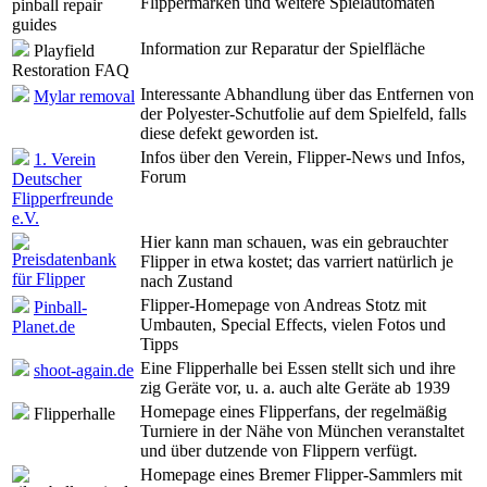
Flippermarken und weitere Spielautomaten
pinball repair
guides
Information zur Reparatur der Spielfläche
Playfield
Restoration FAQ
Interessante Abhandlung über das Entfernen von
Mylar removal
der Polyester-Schutfolie auf dem Spielfeld, falls
diese defekt geworden ist.
Infos über den Verein, Flipper-News und Infos,
1. Verein
Forum
Deutscher
Flipperfreunde
e.V.
Hier kann man schauen, was ein gebrauchter
Preisdatenbank
Flipper in etwa kostet; das varriert natürlich je
für Flipper
nach Zustand
Flipper-Homepage von Andreas Stotz mit
Pinball-
Umbauten, Special Effects, vielen Fotos und
Planet.de
Tipps
Eine Flipperhalle bei Essen stellt sich und ihre
shoot-again.de
zig Geräte vor, u. a. auch alte Geräte ab 1939
Homepage eines Flipperfans, der regelmäßig
Flipperhalle
Turniere in der Nähe von München veranstaltet
und über dutzende von Flippern verfügt.
Homepage eines Bremer Flipper-Sammlers mit