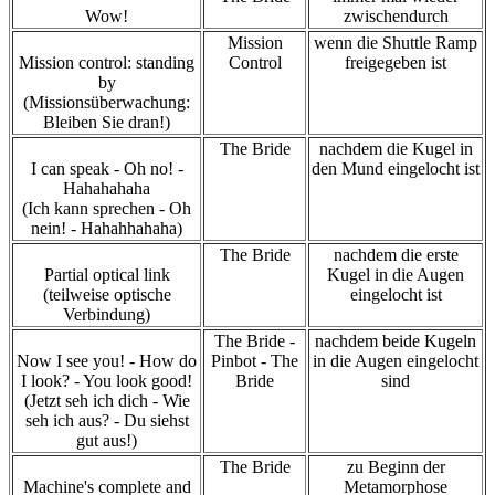
Wow!
zwischendurch
Mission
wenn die Shuttle Ramp
Mission control: standing
Control
freigegeben ist
by
(Missionsüberwachung:
Bleiben Sie dran!)
The Bride
nachdem die Kugel in
I can speak - Oh no! -
den Mund eingelocht ist
Hahahahaha
(Ich kann sprechen - Oh
nein! - Hahahhahaha)
The Bride
nachdem die erste
Partial optical link
Kugel in die Augen
(teilweise optische
eingelocht ist
Verbindung)
The Bride -
nachdem beide Kugeln
Now I see you! - How do
Pinbot - The
in die Augen eingelocht
I look? - You look good!
Bride
sind
(Jetzt seh ich dich - Wie
seh ich aus? - Du siehst
gut aus!)
The Bride
zu Beginn der
Machine's complete and
Metamorphose