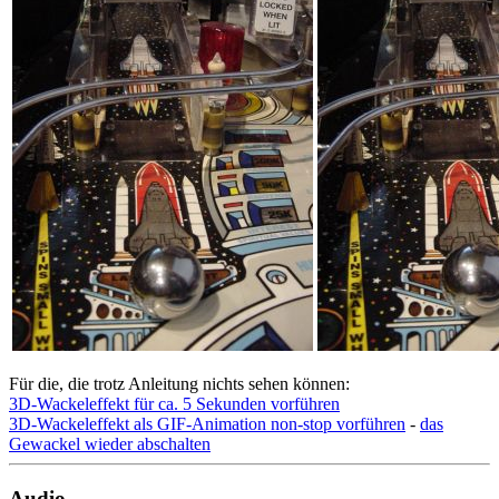
Für die, die trotz Anleitung nichts sehen können:
3D-Wackeleffekt für ca. 5 Sekunden vorführen
3D-Wackeleffekt als GIF-Animation non-stop vorführen
-
das
Gewackel wieder abschalten
Audio