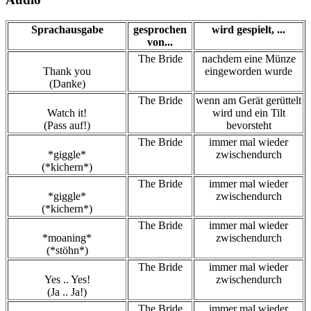
Sprachausgabe
gesprochen
wird gespielt, ...
von...
The Bride
nachdem eine Münze
Thank you
eingeworden wurde
(Danke)
The Bride
wenn am Gerät gerüttelt
Watch it!
wird und ein Tilt
(Pass auf!)
bevorsteht
The Bride
immer mal wieder
*giggle*
zwischendurch
(*kichern*)
The Bride
immer mal wieder
*giggle*
zwischendurch
(*kichern*)
The Bride
immer mal wieder
*moaning*
zwischendurch
(*stöhn*)
The Bride
immer mal wieder
Yes .. Yes!
zwischendurch
(Ja .. Ja!)
The Bride
immer mal wieder