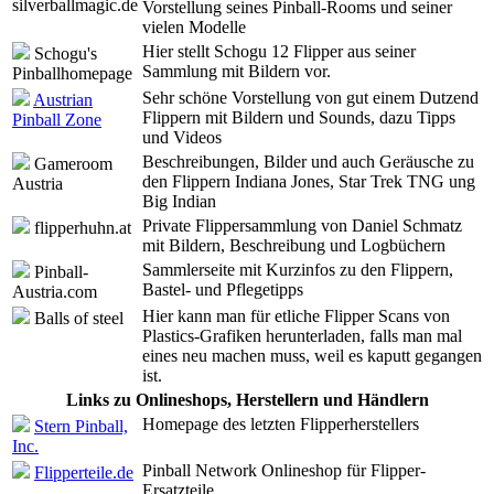
silverballmagic.de
Vorstellung seines Pinball-Rooms und seiner
vielen Modelle
Hier stellt Schogu 12 Flipper aus seiner
Schogu's
Sammlung mit Bildern vor.
Pinballhomepage
Sehr schöne Vorstellung von gut einem Dutzend
Austrian
Flippern mit Bildern und Sounds, dazu Tipps
Pinball Zone
und Videos
Beschreibungen, Bilder und auch Geräusche zu
Gameroom
den Flippern Indiana Jones, Star Trek TNG ung
Austria
Big Indian
Private Flippersammlung von Daniel Schmatz
flipperhuhn.at
mit Bildern, Beschreibung und Logbüchern
Sammlerseite mit Kurzinfos zu den Flippern,
Pinball-
Bastel- und Pflegetipps
Austria.com
Hier kann man für etliche Flipper Scans von
Balls of steel
Plastics-Grafiken herunterladen, falls man mal
eines neu machen muss, weil es kaputt gegangen
ist.
Links zu Onlineshops, Herstellern und Händlern
Homepage des letzten Flipperherstellers
Stern Pinball,
Inc.
Pinball Network Onlineshop für Flipper-
Flipperteile.de
Ersatzteile