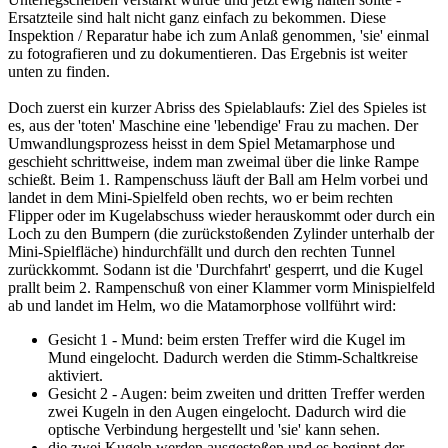
Ersatzteile sind halt nicht ganz einfach zu bekommen. Diese
Inspektion / Reparatur habe ich zum Anlaß genommen, 'sie' einmal
zu fotografieren und zu dokumentieren. Das Ergebnis ist weiter
unten zu finden.
Doch zuerst ein kurzer Abriss des Spielablaufs: Ziel des Spieles ist
es, aus der 'toten' Maschine eine 'lebendige' Frau zu machen. Der
Umwandlungsprozess heisst in dem Spiel Metamarphose und
geschieht schrittweise, indem man zweimal über die linke Rampe
schießt. Beim 1. Rampenschuss läuft der Ball am Helm vorbei und
landet in dem Mini-Spielfeld oben rechts, wo er beim rechten
Flipper oder im Kugelabschuss wieder herauskommt oder durch ein
Loch zu den Bumpern (die zurückstoßenden Zylinder unterhalb der
Mini-Spielfläche) hindurchfällt und durch den rechten Tunnel
zurückkommt. Sodann ist die 'Durchfahrt' gesperrt, und die Kugel
prallt beim 2. Rampenschuß von einer Klammer vorm Minispielfeld
ab und landet im Helm, wo die Matamorphose vollführt wird:
Gesicht 1 - Mund: beim ersten Treffer wird die Kugel im
Mund eingelocht. Dadurch werden die Stimm-Schaltkreise
aktiviert.
Gesicht 2 - Augen: beim zweiten und dritten Treffer werden
zwei Kugeln in den Augen eingelocht. Dadurch wird die
optische Verbindung hergestellt und 'sie' kann sehen.
die zwei Kugeln werden ausgestoßen und es beginnt der