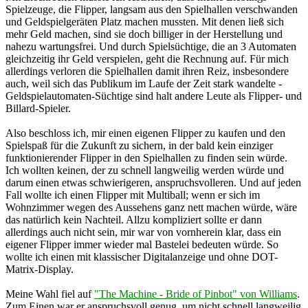
Spielzeuge, die Flipper, langsam aus den Spielhallen verschwanden
und Geldspielgeräten Platz machen mussten. Mit denen ließ sich
mehr Geld machen, sind sie doch billiger in der Herstellung und
nahezu wartungsfrei. Und durch Spielsüchtige, die an 3 Automaten
gleichzeitig ihr Geld verspielen, geht die Rechnung auf. Für mich
allerdings verloren die Spielhallen damit ihren Reiz, insbesondere
auch, weil sich das Publikum im Laufe der Zeit stark wandelte -
Geldspielautomaten-Süchtige sind halt andere Leute als Flipper- und
Billard-Spieler.
Also beschloss ich, mir einen eigenen Flipper zu kaufen und den
Spielspaß für die Zukunft zu sichern, in der bald kein einziger
funktionierender Flipper in den Spielhallen zu finden sein würde.
Ich wollten keinen, der zu schnell langweilig werden würde und
darum einen etwas schwierigeren, anspruchsvolleren. Und auf jeden
Fall wollte ich einen Flipper mit Multiball; wenn er sich im
Wohnzimmer wegen des Aussehens ganz nett machen würde, wäre
das natürlich kein Nachteil. Allzu kompliziert sollte er dann
allerdings auch nicht sein, mir war von vornherein klar, dass ein
eigener Flipper immer wieder mal Bastelei bedeuten würde. So
wollte ich einen mit klassischer Digitalanzeige und ohne DOT-
Matrix-Display.
Meine Wahl fiel auf
"The Machine - Bride of Pinbot" von Williams
.
Zum Einen war er anspruchsvoll genug, um nicht schnell langweilig