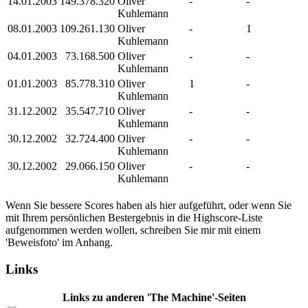
14.01.2003
149.378.320
Oliver
-
-
Kuhlemann
08.01.2003
109.261.130
Oliver
-
1
Kuhlemann
04.01.2003
73.168.500
Oliver
-
-
Kuhlemann
01.01.2003
85.778.310
Oliver
1
-
Kuhlemann
31.12.2002
35.547.710
Oliver
-
-
Kuhlemann
30.12.2002
32.724.400
Oliver
-
-
Kuhlemann
30.12.2002
29.066.150
Oliver
-
-
Kuhlemann
Wenn Sie bessere Scores haben als hier aufgeführt, oder wenn Sie
mit Ihrem persönlichen Bestergebnis in die Highscore-Liste
aufgenommen werden wollen, schreiben Sie mir mit einem
'Beweisfoto' im Anhang.
Links
Links zu anderen 'The Machine'-Seiten