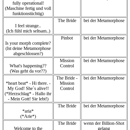
fully operational!
(Maschine fertig und voll
funktionstüchtig)
The Bride
bei der Metamorphose
I feel strange..
(Ich fühl mich seltsam..)
Pinbot
bei der Metamorphose
Is your morph complete?
(Ist deine Metamorphose
abgeschlossen?)
Mission
bei der Metamorphose
What's happening??
Control
(Was geht da vor??)
The Bride -
bei der Metamorphose
*heart beat* - Hi there. -
Mission
My God! She`s alive!!
Control
(*Herzschlag* - Hallo ihr
- Mein Gott! Sie lebt!)
The Bride
bei der Metamorphose
*aria*
(*Arie*)
The Bride
wenn der Billion-Shot
Welcome to the
gelang