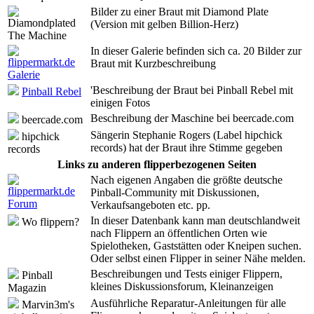
Bilder zu einer Braut mit Diamond Plate
Diamondplated
(Version mit gelben Billion-Herz)
The Machine
In dieser Galerie befinden sich ca. 20 Bilder zur
flippermarkt.de
Braut mit Kurzbeschreibung
Galerie
'Beschreibung der Braut bei Pinball Rebel mit
Pinball Rebel
einigen Fotos
Beschreibung der Maschine bei beercade.com
beercade.com
Sängerin Stephanie Rogers (Label hipchick
hipchick
records) hat der Braut ihre Stimme gegeben
records
Links zu anderen flipperbezogenen Seiten
Nach eigenen Angaben die größte deutsche
flippermarkt.de
Pinball-Community mit Diskussionen,
Forum
Verkaufsangeboten etc. pp.
In dieser Datenbank kann man deutschlandweit
Wo flippern?
nach Flippern an öffentlichen Orten wie
Spielotheken, Gaststätten oder Kneipen suchen.
Oder selbst einen Flipper in seiner Nähe melden.
Beschreibungen und Tests einiger Flippern,
Pinball
kleines Diskussionsforum, Kleinanzeigen
Magazin
Ausführliche Reparatur-Anleitungen für alle
Marvin3m's