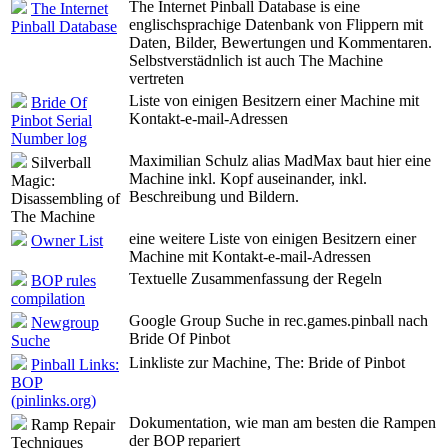
The Internet Pinball Database is eine
The Internet
englischsprachige Datenbank von Flippern mit
Pinball Database
Daten, Bilder, Bewertungen und Kommentaren.
Selbstverstädnlich ist auch The Machine
vertreten
Liste von einigen Besitzern einer Machine mit
Bride Of
Kontakt-e-mail-Adressen
Pinbot Serial
Number log
Maximilian Schulz alias MadMax baut hier eine
Silverball
Machine inkl. Kopf auseinander, inkl.
Magic:
Beschreibung und Bildern.
Disassembling of
The Machine
eine weitere Liste von einigen Besitzern einer
Owner List
Machine mit Kontakt-e-mail-Adressen
Textuelle Zusammenfassung der Regeln
BOP rules
compilation
Google Group Suche in rec.games.pinball nach
Newgroup
Bride Of Pinbot
Suche
Linkliste zur Machine, The: Bride of Pinbot
Pinball Links:
BOP
(pinlinks.org)
Dokumentation, wie man am besten die Rampen
Ramp Repair
der BOP repariert
Techniques