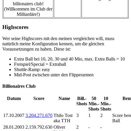
billionaires club!
(Willkommen im Club der
Milliardäre!)
Highscores
Wer seine Highscores mit den meinen vergleichen will, muss
natürlich meine Konfiguration kennen, um die gleichen
Voraussetzungen zu haben. Diese ist:
Extra Ball bei 10, 20, 30 und 40 Mio, max. Extra Balls = 10
Freispiel/Special = Extraball
Shuttle-Ramp: easy
Mid-Post zwischen unter den Flipperarmen
Billionaires Club
Datum
Score
Name
Bill.-
50
10
Bem
Shots
Mio.-
Mio.-
Shots
Shots
17.10.2007
3.204.271.670
Thilo Tost
3
1
2
Score bere
aka TTH
Ball
28.01.2003
2.159.792.630
Oliver
2
-
-