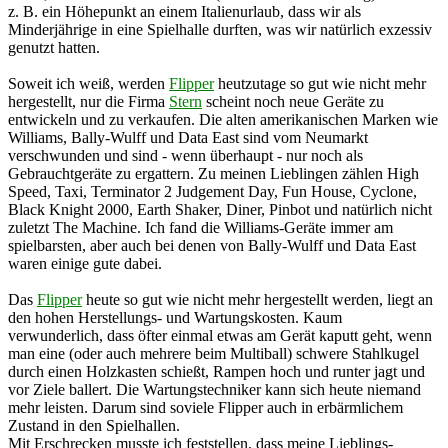
z. B. ein Höhepunkt an einem Italienurlaub, dass wir als
Minderjährige in eine Spielhalle durften, was wir natürlich exzessiv
genutzt hatten.
Soweit ich weiß, werden
Flipper
heutzutage so gut wie nicht mehr
hergestellt, nur die Firma
Stern
scheint noch neue Geräte zu
entwickeln und zu verkaufen. Die alten amerikanischen Marken wie
Williams, Bally-Wulff und Data East sind vom Neumarkt
verschwunden und sind - wenn überhaupt - nur noch als
Gebrauchtgeräte zu ergattern. Zu meinen Lieblingen zählen High
Speed, Taxi, Terminator 2 Judgement Day, Fun House, Cyclone,
Black Knight 2000, Earth Shaker, Diner, Pinbot und natürlich nicht
zuletzt The Machine. Ich fand die Williams-Geräte immer am
spielbarsten, aber auch bei denen von Bally-Wulff und Data East
waren einige gute dabei.
Das
Flipper
heute so gut wie nicht mehr hergestellt werden, liegt an
den hohen Herstellungs- und Wartungskosten. Kaum
verwunderlich, dass öfter einmal etwas am Gerät kaputt geht, wenn
man eine (oder auch mehrere beim Multiball) schwere Stahlkugel
durch einen Holzkasten schießt, Rampen hoch und runter jagt und
vor Ziele ballert. Die Wartungstechniker kann sich heute niemand
mehr leisten. Darum sind soviele Flipper auch in erbärmlichem
Zustand in den Spielhallen.
Mit Erschrecken musste ich feststellen, dass meine Lieblings-