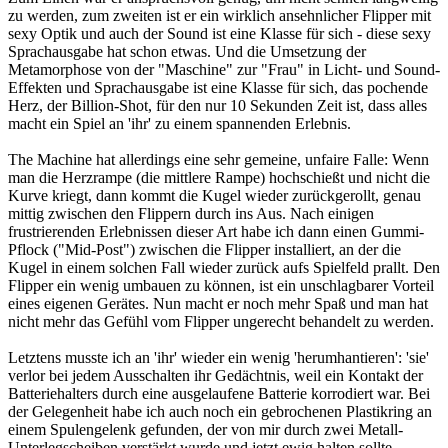
zu werden, zum zweiten ist er ein wirklich ansehnlicher Flipper mit
sexy Optik und auch der Sound ist eine Klasse für sich - diese sexy
Sprachausgabe hat schon etwas. Und die Umsetzung der
Metamorphose von der "Maschine" zur "Frau" in Licht- und Sound-
Effekten und Sprachausgabe ist eine Klasse für sich, das pochende
Herz, der Billion-Shot, für den nur 10 Sekunden Zeit ist, dass alles
macht ein Spiel an 'ihr' zu einem spannenden Erlebnis.
The Machine hat allerdings eine sehr gemeine, unfaire Falle: Wenn
man die Herzrampe (die mittlere Rampe) hochschießt und nicht die
Kurve kriegt, dann kommt die Kugel wieder zurückgerollt, genau
mittig zwischen den Flippern durch ins Aus. Nach einigen
frustrierenden Erlebnissen dieser Art habe ich dann einen Gummi-
Pflock ("Mid-Post") zwischen die Flipper installiert, an der die
Kugel in einem solchen Fall wieder zurück aufs Spielfeld prallt. Den
Flipper ein wenig umbauen zu können, ist ein unschlagbarer Vorteil
eines eigenen Gerätes. Nun macht er noch mehr Spaß und man hat
nicht mehr das Gefühl vom Flipper ungerecht behandelt zu werden.
Letztens musste ich an 'ihr' wieder ein wenig 'herumhantieren': 'sie'
verlor bei jedem Ausschalten ihr Gedächtnis, weil ein Kontakt der
Batteriehalters durch eine ausgelaufene Batterie korrodiert war. Bei
der Gelegenheit habe ich auch noch ein gebrochenen Plastikring an
einem Spulengelenk gefunden, der von mir durch zwei Metall-
Unterlegscheiben verstärkt wurde und jetzt ewig halten sollte -