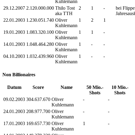
Kuhlemann
29.12.2007
2.120.000.000
Thilo Tost
2
1
-
bei Flipp
aka TTH
Jahresaus
22.01.2003
1.230.051.740
Oliver
1
2
1
Kuhlemann
19.01.2003
1.083.320.100
Oliver
1
1
-
Kuhlemann
14.01.2003
1.048.464.280
Oliver
1
-
-
Kuhlemann
04.10.2003
1.032.439.960
Oliver
1
-
-
Kuhlemann
Non Billionaires
Datum
Score
Name
50 Mio.-
10 Mio.-
Shots
Shots
09.02.2003
304.637.670
Oliver
-
-
Kuhlemann
24.01.2003
208.977.700
Oliver
-
-
Kuhlemann
17.01.2003
169.657.730
Oliver
1
-
Kuhlemann