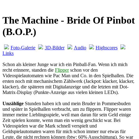
The Machine - Bride Of Pinbot
(B.O.P.)
Foto-Galerie
3D-Bilder
Audio
Highscores
Links
Schon als kleiner Junge war ich ein Pinball-Fan. Wenn ich mich
recht erinnere, standen die
Flipper
schon vor den
Videospielautomaten wie Pac Man und Co. in den Spielhallen. Die
ersten noch mit mechanischem Zählwerk (Jackpot: klacker, klacker,
klacker), die späteren mit Digitalanzeige und die letzten mit Dot-
Matrix-Display (Punkte-Anzeige aus vielen kleinen LEDs).
Unzählige
Stunden haben ich und mein Bruder in Pommesbuden
und später in Spielhallen verbracht, um zu flippern. Flipper waren
immer meine Lieblingsspiele, weil man daran für sein Geld einige
Zeit spielen konnte, wenn man ein wenig geschickt war. Bei
Videospielen war die Mark schnell verspielt und
Geldspielautomaten waren für mich schon immer nur etwas für
Leute, die nicht rechnen können (btw: 60% Ausschüttung). So war