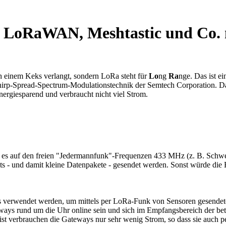
 LoRaWAN, Meshtastic und Co. n
h einem Keks verlangt, sondern LoRa steht für
Lo
ng
Ra
nge. Das ist e
irp-Spread-Spectrum-Modulationstechnik der Semtech Corporation. Das
energiesparend und verbraucht nicht viel Strom.
). Da es auf den freien "Jedermannfunk"-Frequenzen 433 MHz (z. B. S
rsts - und damit kleine Datenpakete - gesendet werden. Sonst würde d
erwendet werden, um mittels per LoRa-Funk von Sensoren gesendete 
ways rund um die Uhr online sein und sich im Empfangsbereich der b
eist verbrauchen die Gateways nur sehr wenig Strom, so dass sie auch 