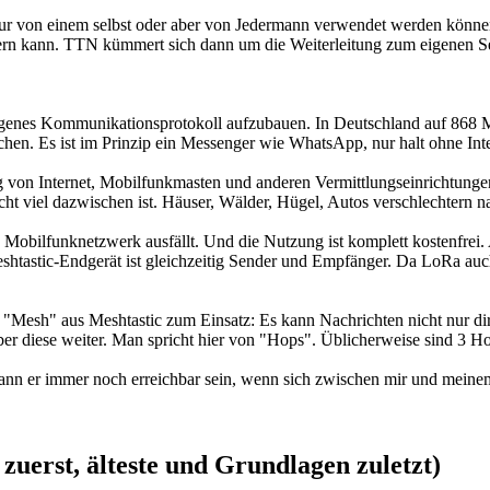
 von einem selbst oder aber von Jedermann verwendet werden können. T
ern kann. TTN kümmert sich dann um die Weiterleitung zum eigenen Ser
 eigenes Kommunikationsprotokoll aufzubauen. In Deutschland auf 8
hen. Es ist im Prinzip ein Messenger wie WhatsApp, nur halt ohne Inte
g von Internet, Mobilfunkmasten und anderen Vermittlungseinrichtung
cht viel dazwischen ist. Häuser, Wälder, Hügel, Autos verschlechtern n
s Mobilfunknetzwerk ausfällt. Und die Nutzung ist komplett kostenfrei
tastic-Endgerät ist gleichzeitig Sender und Empfänger. Da LoRa auch 
 "Mesh" aus Meshtastic zum Einsatz: Es kann Nachrichten nicht nur di
ber diese weiter. Man spricht hier von "Hops". Üblicherweise sind 3 Hop
kann er immer noch erreichbar sein, wenn sich zwischen mir und meinem
 zuerst, älteste und Grundlagen zuletzt)