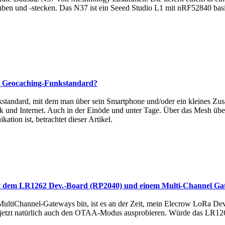
ben und -stecken. Das N37 ist ein Seeed Studio L1 mit nRF52840 ba
e Geocaching-Funkstandard?
nkstandard, mit dem man über sein Smartphone und/oder ein kleines Zu
 und Internet. Auch in der Einöde und unter Tage. Über das Mesh über
ion ist, betrachtet dieser Artikel.
em LR1262 Dev.-Board (RP2040) und einem Multi-Channel G
es MultiChannel-Gateways bin, ist es an der Zeit, mein Elecrow LoRa D
etzt natürlich auch den OTAA-Modus ausprobieren. Würde das LR126