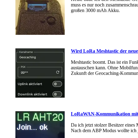
muss es nur noch zusammenschrau
großen 3000 mAh Akku.
Wird LoRa Meshtastic der neu
Meshtastic boomt. Das ist ein Fu
austauschen kann. Ohne Mobilfunk
Zukunft der Geocaching-Kommunikat
LoRaWAN-Kommunikation mit d
Da ich jetzt stolzer Besitzer ein
Nach dem ABP Modus wollte ich j