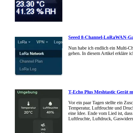
Seeed 8-Channel-LoRaWAN-Gat
Nun habe ich endlich ein Multi-
gehen. In diesem Artikel erklär
T-Echo Plus Meshtastic Gerät m
Vor ein paar Tagen stellte ein 
Temperatur, Luftfeuchte und Druck
eine Idee. Ende vom Lied ist, da
Luftfeuchte, Luftdruck, Gaswider