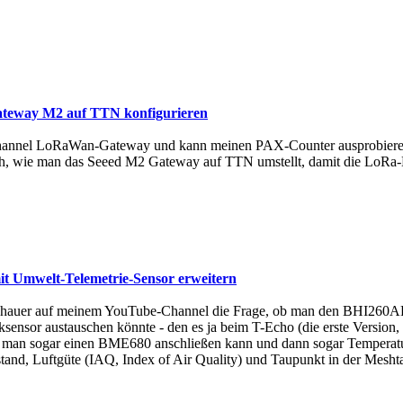
eway M2 auf TTN konfigurieren
Channel LoRaWan-Gateway und kann meinen PAX-Counter ausprobieren,
e ich, wie man das Seeed M2 Gateway auf TTN umstellt, damit die L
it Umwelt-Telemetrie-Sensor erweitern
Zuschauer auf meinem YouTube-Channel die Frage, ob man den BHI260
sensor austauschen könnte - den es ja beim T-Echo (die erste Version,
ss man sogar einen BME680 anschließen kann und dann sogar Temperatu
stand, Luftgüte (IAQ, Index of Air Quality) und Taupunkt in der Mesh