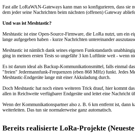
Fast alle LoRaWAN-Gateways kann man so konfigurieren, dass sie nur
dem jeder seine Nachrichten beim nächsten (offenen) Gateway ablief
Und was ist Meshtastic?
Meshtastic ist eine Open-Source-Firmware, die LoRa nutzt, um ein
lange aufgegeben haben - kurze Nachrichten untereinander auszutausc
Meshtastic ist nämlich dank seines eigenen Funkstandards unabhängi
ging in meinen ersten Tests so ungefähr 3 km Luftlinie weit - wenn ni
Es ist darum ideal als Backup-Kommunikationsmittel, falls einmal da
"freien" Jedermannfunk-Frequenzen (eben 868 MHz) funkt. Jedes Mesh
Meshtastic-Endgeräte lange mit einer Akkuladung durch.
Doch Meshtastic hat noch einen weiteren Trick drauf, hier kommt das
allen in Reichweite verfügbarer Endgeräte und leitet eine Nachricht ü
Wenn der Kommunikationspartner also z. B. 6 km entfernt ist, dann 
weiterleiten. Das tun sie normalerweise ganz automatisch.
Bereits realisierte LoRa-Projekte (Neueste