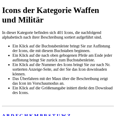
Icons der Kategorie Waffen
und Militär
In dieser Kategorie befinden sich 401 Icons, die nachfolgend
alphabetisch nach ihrer Beschreibung sortiert aufgeführt sind.
Ein Klick auf die Buchstabenleiste bringt Sie zur Auflistung
der Icons, die mit diesem Buchstaben beginnen.
Ein Klick auf die nach oben gebogenen Pfeile am Ende jeder
auflistung bringt Sie zurück zum Buchstabenleiste.
Ein Klick auf die Nummer des Icons bringt Sie zur nach Nr.
sortierten Anzeige-Seite, auf der Sie das Icon downloaden
können.
Das Überfahren mit der Maus über die Beschreibung zeigt
das Icon im Vorschaumodus an.
Ein Klick auf die Größenangabe initiert direkt den Download
des Icons.
A
B
D
F
G
H
K
M
P
R
S
T
U
W
Z