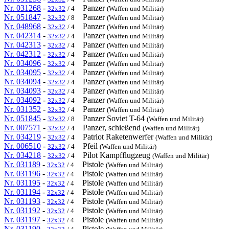
Nr. 031268
-
Panzer
32x32
/ 4
(Waffen und Militär)
Nr. 051847
-
Panzer
32x32
/ 8
(Waffen und Militär)
Nr. 048968
-
Panzer
32x32
/ 4
(Waffen und Militär)
Nr. 042314
-
Panzer
32x32
/ 4
(Waffen und Militär)
Nr. 042313
-
Panzer
32x32
/ 4
(Waffen und Militär)
Nr. 042312
-
Panzer
32x32
/ 4
(Waffen und Militär)
Nr. 034096
-
Panzer
32x32
/ 4
(Waffen und Militär)
Nr. 034095
-
Panzer
32x32
/ 4
(Waffen und Militär)
Nr. 034094
-
Panzer
32x32
/ 4
(Waffen und Militär)
Nr. 034093
-
Panzer
32x32
/ 4
(Waffen und Militär)
Nr. 034092
-
Panzer
32x32
/ 4
(Waffen und Militär)
Nr. 031352
-
Panzer
32x32
/ 4
(Waffen und Militär)
Nr. 051845
-
Panzer Soviet T-64
32x32
/ 8
(Waffen und Militär)
Nr. 007571
-
Panzer, schießend
32x32
/ 4
(Waffen und Militär)
Nr. 034219
-
Patriot Raketenwerfer
32x32
/ 4
(Waffen und Militär)
Nr. 006510
-
Pfeil
32x32
/ 4
(Waffen und Militär)
Nr. 034218
-
Pilot Kampfflugzeug
32x32
/ 4
(Waffen und Militär)
Nr. 031189
-
Pistole
32x32
/ 4
(Waffen und Militär)
Nr. 031196
-
Pistole
32x32
/ 4
(Waffen und Militär)
Nr. 031195
-
Pistole
32x32
/ 4
(Waffen und Militär)
Nr. 031194
-
Pistole
32x32
/ 4
(Waffen und Militär)
Nr. 031193
-
Pistole
32x32
/ 4
(Waffen und Militär)
Nr. 031192
-
Pistole
32x32
/ 4
(Waffen und Militär)
Nr. 031197
-
Pistole
32x32
/ 4
(Waffen und Militär)
Nr. 031190
-
Pistole