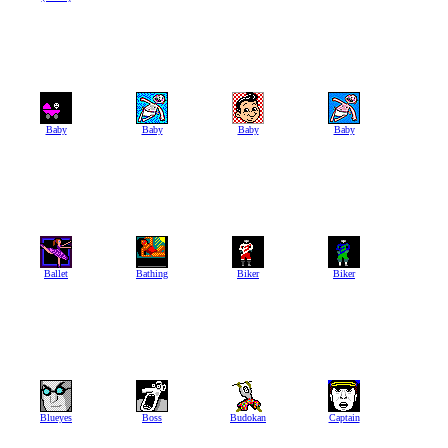
Baby
Baby
Baby
Baby
Ballet
Bathing
Biker
Biker
Blueyes
Boss
Budokan
Captain