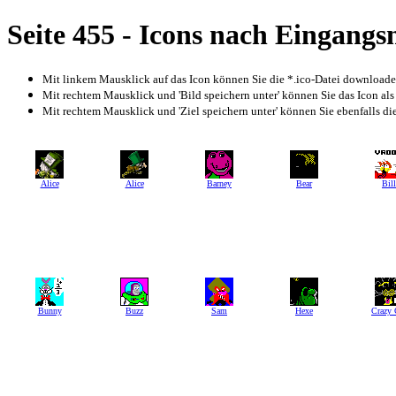
Seite 455 - Icons nach Eingang
Mit linkem Mausklick auf das Icon können Sie die *.ico-Datei download
Mit rechtem Mausklick und 'Bild speichern unter' können Sie das Icon als
Mit rechtem Mausklick und 'Ziel speichern unter' können Sie ebenfalls die 
Alice
Alice
Barney
Bear
Bill
Bunny
Buzz
Sam
Hexe
Crazy 