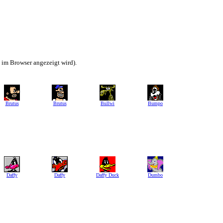
h im Browser angezeigt wird).
Brutus
Brutus
Bullwi
Bumpo
Daffy
Daffy
Daffy Duck
Dumbo