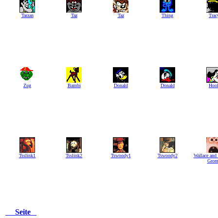
Tarzan
Taz
Taz
Thing
Trac
Zug
Bambi
Donald
Donald
Hoo
Tsslink1
Tsslink2
Tswoody1
Tswoody2
Wallace and
Grom
Seite