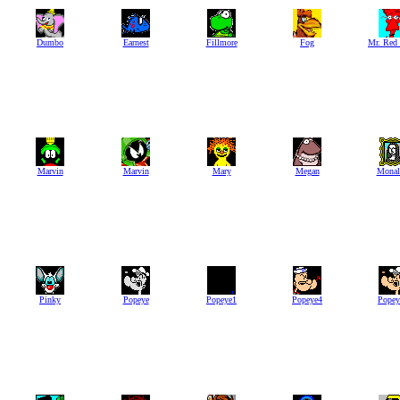
Dumbo
Earnest
Fillmore
Fog
Mr. Red
Marvin
Marvin
Mary
Megan
Monal
Pinky
Popeye
Popeye1
Popeye4
Popey