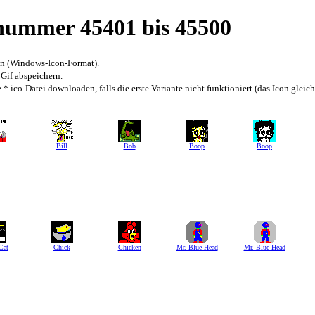
snummer 45401 bis 45500
en (Windows-Icon-Format).
 Gif abspeichern.
*.ico-Datei downloaden, falls die erste Variante nicht funktioniert (das Icon gleic
Bill
Bob
Boop
Boop
Cat
Chick
Chicken
Mr. Blue Head
Mr. Blue Head