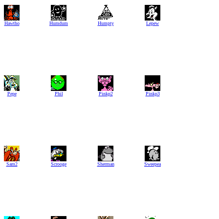
Hawtho
Humdum
Humpty
Lepew
Pepe
Phil
Pinkp2
Pinkp3
Sam2
Scrooge
Sherman
Sweepea