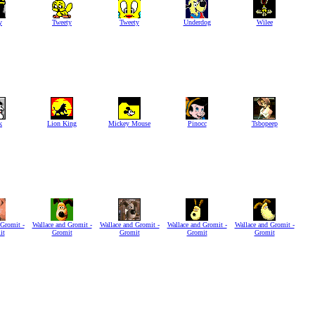
y
Tweety
Tweety
Underdog
Wilee
k
Lion King
Mickey Mouse
Pinocc
Tsbopeep
 Gromit -
Wallace and Gromit -
Wallace and Gromit -
Wallace and Gromit -
Wallace and Gromit -
it
Gromit
Gromit
Gromit
Gromit