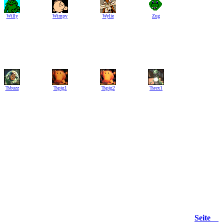
Willy
Wimpy
Wylie
Zug
Tsbuzz
Tspig1
Tspig2
Tsrex1
Seite