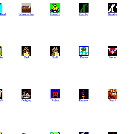
 Head
Schweinchen
Gremlin
Gumby
Gumby
isa
Owl
Owl2
Pango
Peeper
e5
Quigley
Robot
Rrunner
Sam1