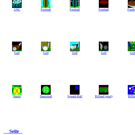
UNC
Football
Football
Football
Footb
Golf
Golf
Golf
Golf
Gol
Tennis
Tennisball
Squash-Ball
Billiard (pool)
Billia
Seite