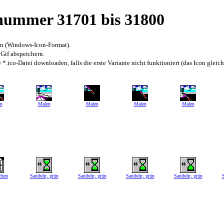
snummer 31701 bis 31800
en (Windows-Icon-Format).
 Gif abspeichern.
*.ico-Datei downloaden, falls die erste Variante nicht funktioniert (das Icon gleic
n
Malen
Malen
Malen
Malen
chen
Sanduhr, grün
Sanduhr, grün
Sanduhr, grün
Sanduhr, grün
S