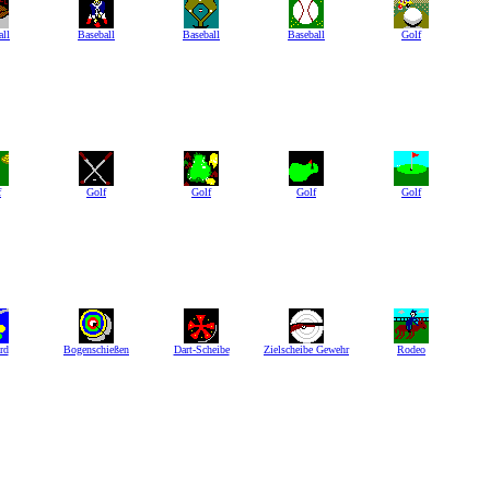
all
Baseball
Baseball
Baseball
Golf
f
Golf
Golf
Golf
Golf
rd
Bogenschießen
Dart-Scheibe
Zielscheibe Gewehr
Rodeo