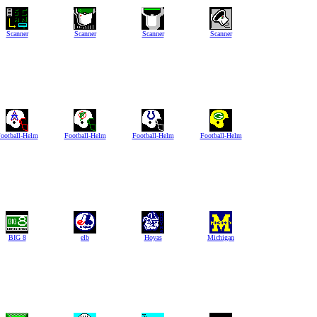
Scanner
Scanner
Scanner
Scanner
ootball-Helm
Football-Helm
Football-Helm
Football-Helm
BIG 8
elb
Hoyas
Michigan