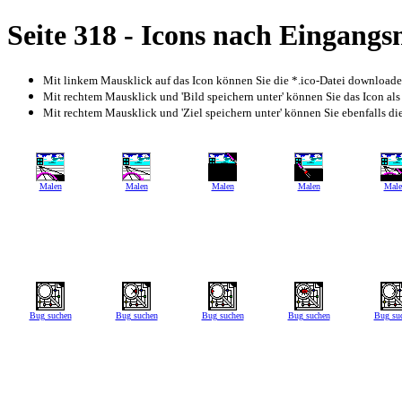
Seite 318 - Icons nach Eingang
Mit linkem Mausklick auf das Icon können Sie die *.ico-Datei download
Mit rechtem Mausklick und 'Bild speichern unter' können Sie das Icon als
Mit rechtem Mausklick und 'Ziel speichern unter' können Sie ebenfalls die 
Malen
Malen
Malen
Malen
Male
Bug suchen
Bug suchen
Bug suchen
Bug suchen
Bug su