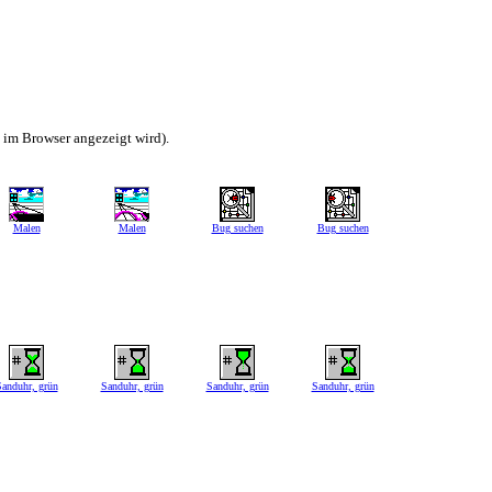
h im Browser angezeigt wird).
Malen
Malen
Bug suchen
Bug suchen
anduhr, grün
Sanduhr, grün
Sanduhr, grün
Sanduhr, grün