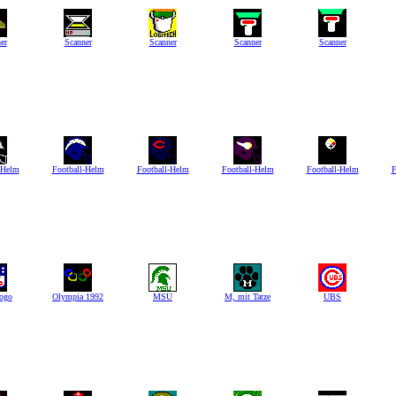
er
Scanner
Scanner
Scanner
Scanner
-Helm
Football-Helm
Football-Helm
Football-Helm
Football-Helm
F
ogo
Olympia 1992
MSU
M, mit Tatze
UBS