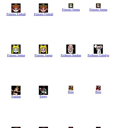
Princess Serena
Princess Serena
Princess Fireball
Princess Fireball
Princess Serena
Princess Serena
Professor Barabas
Professor Gobelijn
Boss
Boss
Pumbaa
Puppy