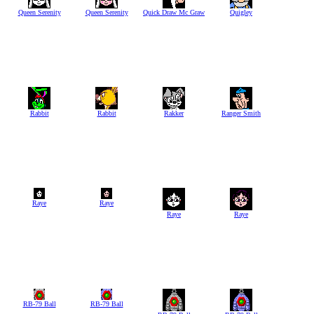
Queen Serenity
Queen Serenity
Quick Draw Mc Graw
Quigley
Rabbit
Rabbit
Rakker
Ranger Smith
Raye
Raye
Raye
Raye
RB-79 Ball
RB-79 Ball