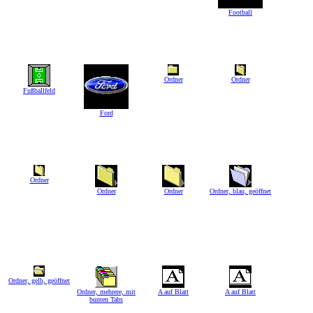
Football
Ordner
Ordner
Fußballfeld
Ford
Ordner
Ordner
Ordner
Ordner, blau, geöffnet
Ordner, gelb, geöffnet
Ordner, mehrere, mit
A auf Blatt
A auf Blatt
bunten Tabs