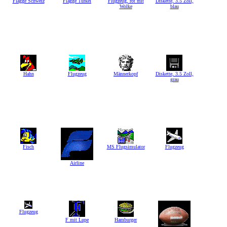
Flagge Schweiz
Flagge Türkei
Flugzeug, rot mit
Diskette, 3.5 Zoll,
Wolke
blau
Hahn
Flugzeug
Männerkopf
Diskette, 3.5 Zoll,
grau
Fisch
MS Flugsimulator
Flugzeug
Airline
Flugzeug
F mit Lupe
Hamburger