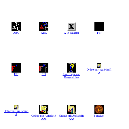
ABC
ABC
X in Quadrat
FFf
Ordner mit Aufschrift
A
FFf
FFf
I mit Lupe und
Fragezeichen
Ordner mit Aufschrift
A
Ordner mit Aufschrift
Ordner mit Aufschrift
Forsaken
AAa
AAa