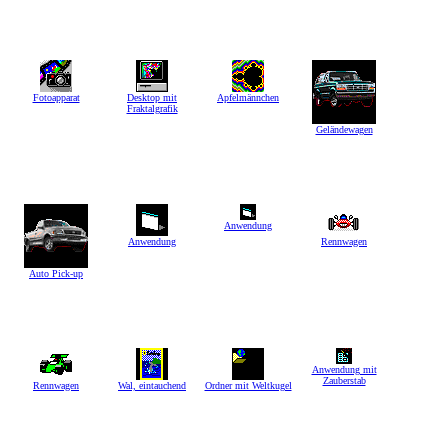
Fotoapparat
Desktop mit
Apfelmännchen
Fraktalgrafik
Geländewagen
Anwendung
Anwendung
Rennwagen
Auto Pick-up
Anwendung mit
Zauberstab
Rennwagen
Wal, eintauchend
Ordner mit Weltkugel