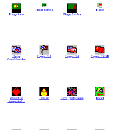
Flagge Sambia
Flagge
Flagge Zaire
Flagge Sambia
Flagge
Flagge USA
Flagge USA
Flagge UDSSR
Grossbritannien
Warnschild
Flamme
Katze, plattgefahren
Dackel
Feuergefährlich