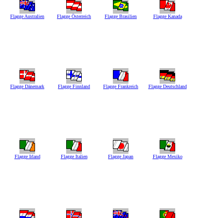
Flagge Australien
Flagge Österreich
Flagge Brasilien
Flagge Kanada
Flagge Dänemark
Flagge Finnland
Flagge Frankreich
Flagge Deutschland
Flagge Irland
Flagge Italien
Flagge Japan
Flagge Mexiko