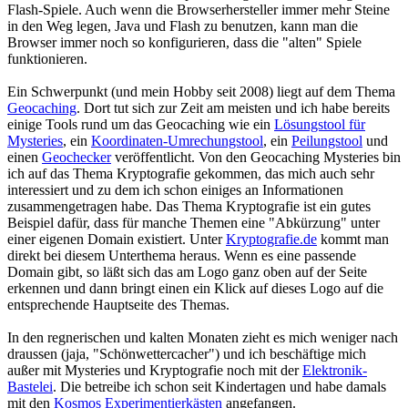
Flash-Spiele. Auch wenn die Browserhersteller immer mehr Steine
in den Weg legen, Java und Flash zu benutzen, kann man die
Browser immer noch so konfigurieren, dass die "alten" Spiele
funktionieren.
Ein Schwerpunkt (und mein Hobby seit 2008) liegt auf dem Thema
Geocaching
. Dort tut sich zur Zeit am meisten und ich habe bereits
einige Tools rund um das Geocaching wie ein
Lösungstool für
Mysteries
, ein
Koordinaten-Umrechungstool
, ein
Peilungstool
und
einen
Geochecker
veröffentlicht. Von den Geocaching Mysteries bin
ich auf das Thema Kryptografie gekommen, das mich auch sehr
interessiert und zu dem ich schon einiges an Informationen
zusammengetragen habe. Das Thema Kryptografie ist ein gutes
Beispiel dafür, dass für manche Themen eine "Abkürzung" unter
einer eigenen Domain existiert. Unter
Kryptografie.de
kommt man
direkt bei diesem Unterthema heraus. Wenn es eine passende
Domain gibt, so läßt sich das am Logo ganz oben auf der Seite
erkennen und dann bringt einen ein Klick auf dieses Logo auf die
entsprechende Hauptseite des Themas.
In den regnerischen und kalten Monaten zieht es mich weniger nach
draussen (jaja, "Schönwettercacher") und ich beschäftige mich
außer mit Mysteries und Kryptografie noch mit der
Elektronik-
Bastelei
. Die betreibe ich schon seit Kindertagen und habe damals
mit den
Kosmos Experimentierkästen
angefangen.