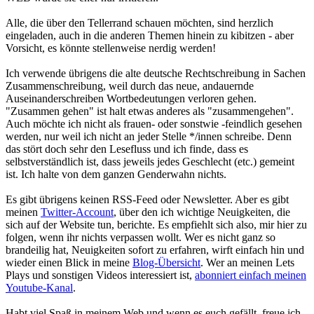
Alle, die über den Tellerrand schauen möchten, sind herzlich
eingeladen, auch in die anderen Themen hinein zu kibitzen - aber
Vorsicht, es könnte stellenweise nerdig werden!
Ich verwende übrigens die alte deutsche Rechtschreibung in Sachen
Zusammenschreibung, weil durch das neue, andauernde
Auseinanderschreiben Wortbedeutungen verloren gehen.
"Zusammen gehen" ist halt etwas anderes als "zusammengehen".
Auch möchte ich nicht als frauen- oder sonstwie -feindlich gesehen
werden, nur weil ich nicht an jeder Stelle */innen schreibe. Denn
das stört doch sehr den Lesefluss und ich finde, dass es
selbstverständlich ist, dass jeweils jedes Geschlecht (etc.) gemeint
ist. Ich halte von dem ganzen Genderwahn nichts.
Es gibt übrigens keinen RSS-Feed oder Newsletter. Aber es gibt
meinen
Twitter-Account
, über den ich wichtige Neuigkeiten, die
sich auf der Website tun, berichte. Es empfiehlt sich also, mir hier zu
folgen, wenn ihr nichts verpassen wollt. Wer es nicht ganz so
brandeilig hat, Neuigkeiten sofort zu erfahren, wirft einfach hin und
wieder einen Blick in meine
Blog-Übersicht
. Wer an meinen Lets
Plays und sonstigen Videos interessiert ist,
abonniert einfach meinen
Youtube-Kanal
.
Habt viel Spaß in meinem Web und wenn es euch gefällt, freue ich