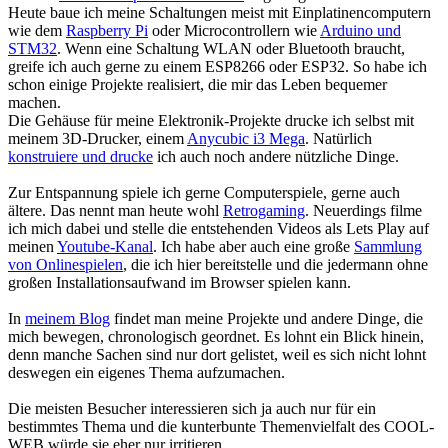
Heute baue ich meine Schaltungen meist mit Einplatinencomputern
wie dem
Raspberry Pi
oder Microcontrollern wie
Arduino und
STM32
. Wenn eine Schaltung WLAN oder Bluetooth braucht,
greife ich auch gerne zu einem ESP8266 oder ESP32. So habe ich
schon einige Projekte realisiert, die mir das Leben bequemer
machen.
Die Gehäuse für meine Elektronik-Projekte drucke ich selbst mit
meinem 3D-Drucker, einem
Anycubic i3 Mega
. Natürlich
konstruiere und drucke
ich auch noch andere nützliche Dinge.
Zur Entspannung spiele ich gerne Computerspiele, gerne auch
ältere. Das nennt man heute wohl
Retrogaming
. Neuerdings filme
ich mich dabei und stelle die entstehenden Videos als Lets Play auf
meinen
Youtube-Kanal
. Ich habe aber auch eine große
Sammlung
von Onlinespielen
, die ich hier bereitstelle und die jedermann ohne
großen Installationsaufwand im Browser spielen kann.
In
meinem Blog
findet man meine Projekte und andere Dinge, die
mich bewegen, chronologisch geordnet. Es lohnt ein Blick hinein,
denn manche Sachen sind nur dort gelistet, weil es sich nicht lohnt
deswegen ein eigenes Thema aufzumachen.
Die meisten Besucher interessieren sich ja auch nur für ein
bestimmtes Thema und die kunterbunte Themenvielfalt des COOL-
WEB würde sie eher nur irritieren.