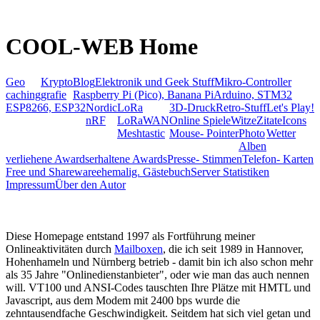
COOL-WEB Home
Geo
Krypto
Blog
Elektronik und Geek Stuff
Mikro-Controller
caching
grafie
Raspberry Pi (Pico), Banana Pi
Arduino, STM32
ESP8266, ESP32
Nordic
LoRa
3D-Druck
Retro-Stuff
Let's Play!
nRF
LoRaWAN
Online Spiele
Witze
Zitate
Icons
Meshtastic
Mouse- Pointer
Photo
Wetter
Alben
verliehene Awards
erhaltene Awards
Presse- Stimmen
Telefon- Karten
Free und Shareware
ehemalig. Gästebuch
Server Statistiken
Impressum
Über den Autor
Diese Homepage entstand 1997 als Fortführung meiner
Onlineaktivitäten durch
Mailboxen
, die ich seit 1989 in Hannover,
Hohenhameln und Nürnberg betrieb - damit bin ich also schon mehr
als 35 Jahre "Onlinedienstanbieter", oder wie man das auch nennen
will. VT100 und ANSI-Codes tauschten Ihre Plätze mit HMTL und
Javascript, aus dem Modem mit 2400 bps wurde die
zehntausendfache Geschwindigkeit. Seitdem hat sich viel getan und