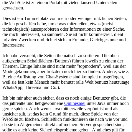
die WebSite ist zu einem Portal mit vielen tausend Unterseiten
gewachsen.
Dies ist ein Tummelplatz von mehr oder weniger nützlichen Seiten,
die ich geschaffen habe, um etwas mitzuteilen, etwas (meist
technologisch) auszuprobieren oder Informationen zu einer Sache,
die mich interessiert, zu sammeln. Sie ist nicht kommerziell, dient
privaten Zwecken und richtet sich an Freunde, Gleichgesinnte und
Interessierte.
Ich habe versucht, die Seiten thematisch zu sortieren. Die oben
aufgezeigten Schaltflächen (Buttons) führen jeweils zu einem der
Themen. Einige Inhalte sind nicht mehr "topmodern", weil aus der
Mode gekommen, aber trotzdem noch hier zu finden. Andere, wie z.
B. eine Auflistung von Chat-Systeme sind komplett rausgeflogen,
weil sie fast kein Mensch mehr benutzt (alle Welt benutzt heutzutage
WhatsApp, Threema und Co.).
Ich bin mir aber auch sicher, dass es noch einige Benutzer gibt, die
das jahrealte und liebgewonnene
Onlinespiel
unter Java immer noch
gerne spielen. Auch wenn Java mittlerweile verpönt ist und als
unsicher gilt, ist das kein Grund für mich, diese Spiele von der
WebSite zu löschen. Schließlich funktionieren sie nach wie vor und
da sie im Allgemeinen direkt auf meinem Server gespeichert sind,
sollte es auch keine Sicherheitsprobleme geben. Ähnliches gilt für