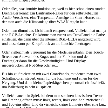
ein rundes Display geeignet.
Oder alles, was intuitiv funktioniert, weil es hier schon einen runden
Drehregler kennt: Ein Lautstärke-Regler für den selbstgebauten
Audio-Verstärker; eine Temperatur-Anzeige im Smart Home, mit
der man auch die Klimaanlage über WLAN regeln kann.
Oder man dimmt das Licht damit entsprechend. Vielleicht hat man ja
eine RGB-Leuchte. Da könnte man zuerst am CrowPanel die Farbe
einstellen, die dann über die internen RGB-LEDs angezeigt wird
und diese dann per Knopfdruck an die Leuchte übertragen.
Oder vielleicht als Steuerung für die Modelleisenbahn: Den Touch-
Screen zur Auswahl des Zuges und der Funktion und den
Drehregler dann für die Geschwindigkeit. Und Display
niederdrücken ist Not-Stop oder so...
Bis hin zu Spielereien mit zwei CrowPanels, mit denen man zwei
Schrittmotoren steuert, einen für die Richtung und einen für die
Neigung. Und dann kleine Papierkügelchen pneumatisch abschießt,
um Ballerburg in echt zu spielen.
Vielleicht auch ein Spiel, bei dem man so einen klassischen Tresor
mit Drehring öffnen muss: links, rechts, links eine Zahl zwischen 0
und 100 einstellen. Und da vielleicht kleine Hinweise über eine kurz