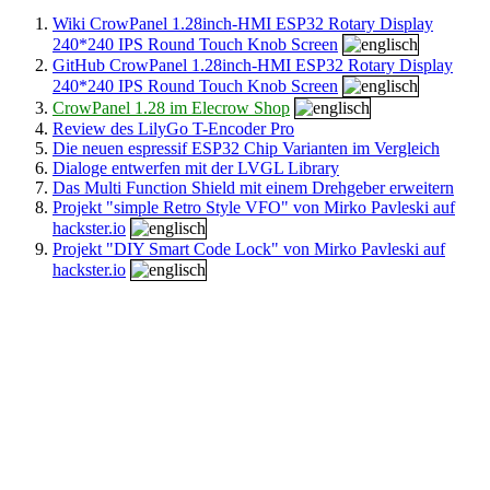
Wiki CrowPanel 1.28inch-HMI ESP32 Rotary Display
240*240 IPS Round Touch Knob Screen
GitHub CrowPanel 1.28inch-HMI ESP32 Rotary Display
240*240 IPS Round Touch Knob Screen
CrowPanel 1.28 im Elecrow Shop
Review des LilyGo T-Encoder Pro
Die neuen espressif ESP32 Chip Varianten im Vergleich
Dialoge entwerfen mit der LVGL Library
Das Multi Function Shield mit einem Drehgeber erweitern
Projekt "simple Retro Style VFO" von Mirko Pavleski auf
hackster.io
Projekt "DIY Smart Code Lock" von Mirko Pavleski auf
hackster.io