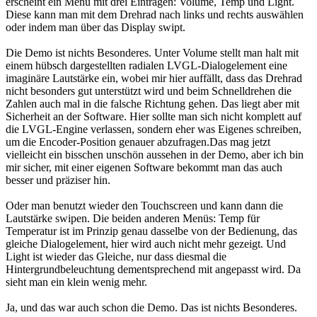
erscheint ein Menü mit drei Einträgen: Volume, Temp und Light.
Diese kann man mit dem Drehrad nach links und rechts auswählen
oder indem man über das Display swipt.
Die Demo ist nichts Besonderes. Unter Volume stellt man halt mit
einem hübsch dargestellten radialen LVGL-Dialogelement eine
imaginäre Lautstärke ein, wobei mir hier auffällt, dass das Drehrad
nicht besonders gut unterstützt wird und beim Schnelldrehen die
Zahlen auch mal in die falsche Richtung gehen. Das liegt aber mit
Sicherheit an der Software. Hier sollte man sich nicht komplett auf
die LVGL-Engine verlassen, sondern eher was Eigenes schreiben,
um die Encoder-Position genauer abzufragen.Das mag jetzt
vielleicht ein bisschen unschön aussehen in der Demo, aber ich bin
mir sicher, mit einer eigenen Software bekommt man das auch
besser und präziser hin.
Oder man benutzt wieder den Touchscreen und kann dann die
Lautstärke swipen. Die beiden anderen Menüs: Temp für
Temperatur ist im Prinzip genau dasselbe von der Bedienung, das
gleiche Dialogelement, hier wird auch nicht mehr gezeigt. Und
Light ist wieder das Gleiche, nur dass diesmal die
Hintergrundbeleuchtung dementsprechend mit angepasst wird. Da
sieht man ein klein wenig mehr.
Ja, und das war auch schon die Demo. Das ist nichts Besonderes.