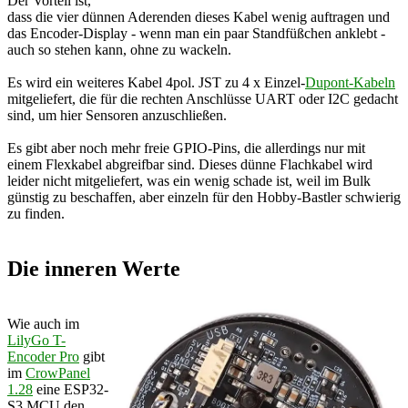
Der Vorteil ist,
dass die vier dünnen Aderenden dieses Kabel wenig auftragen und
das Encoder-Display - wenn man ein paar Standfüßchen anklebt -
auch so stehen kann, ohne zu wackeln.
Es wird ein weiteres Kabel 4pol. JST zu 4 x Einzel-
Dupont-Kabeln
mitgeliefert, die für die rechten Anschlüsse UART oder I2C gedacht
sind, um hier Sensoren anzuschließen.
Es gibt aber noch mehr freie GPIO-Pins, die allerdings nur mit
einem Flexkabel abgreifbar sind. Dieses dünne Flachkabel wird
leider nicht mitgeliefert, was ein wenig schade ist, weil im Bulk
günstig zu beschaffen, aber einzeln für den Hobby-Bastler schwierig
zu finden.
Die inneren Werte
Wie auch im
LilyGo T-
Encoder Pro
gibt
im
CrowPanel
1.28
eine ESP32-
S3 MCU den