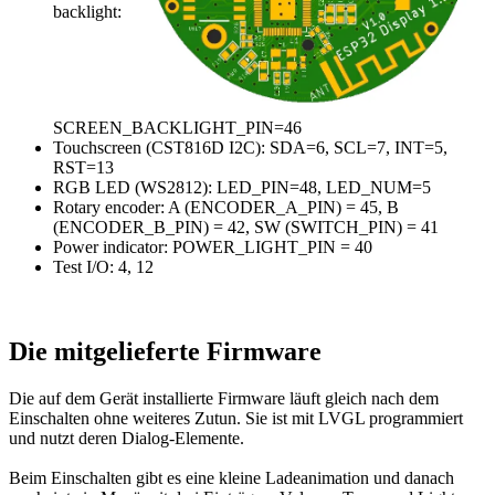
backlight:
SCREEN_BACKLIGHT_PIN=46
Touchscreen (CST816D I2C): SDA=6, SCL=7, INT=5,
RST=13
RGB LED (WS2812): LED_PIN=48, LED_NUM=5
Rotary encoder: A (ENCODER_A_PIN) = 45, B
(ENCODER_B_PIN) = 42, SW (SWITCH_PIN) = 41
Power indicator: POWER_LIGHT_PIN = 40
Test I/O: 4, 12
Die mitgelieferte Firmware
Die auf dem Gerät installierte Firmware läuft gleich nach dem
Einschalten ohne weiteres Zutun. Sie ist mit LVGL programmiert
und nutzt deren Dialog-Elemente.
Beim Einschalten gibt es eine kleine Ladeanimation und danach