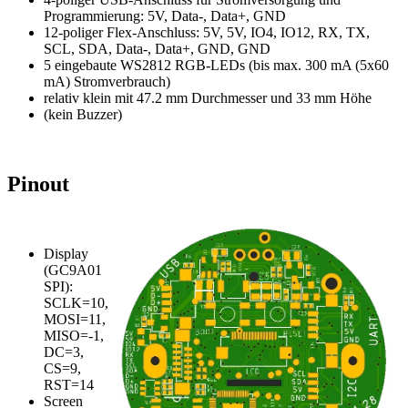
Programmierung: 5V, Data-, Data+, GND
12-poliger Flex-Anschluss: 5V, 5V, IO4, IO12, RX, TX,
SCL, SDA, Data-, Data+, GND, GND
5 eingebaute WS2812 RGB-LEDs (bis max. 300 mA (5x60
mA) Stromverbrauch)
relativ klein mit 47.2 mm Durchmesser und 33 mm Höhe
(kein Buzzer)
Pinout
Display
(GC9A01
SPI):
SCLK=10,
MOSI=11,
MISO=-1,
DC=3,
CS=9,
RST=14
Screen