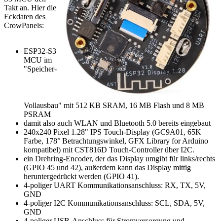
Takt an. Hier die
Eckdaten des
CrowPanels:
ESP32-S3
MCU im
"Speicher-
Vollausbau" mit 512 KB SRAM, 16 MB Flash und 8 MB
PSRAM
damit also auch WLAN und Bluetooth 5.0 bereits eingebaut
240x240 Pixel 1.28" IPS Touch-Display (GC9A01, 65K
Farbe, 178° Betrachtungswinkel, GFX Library for Arduino
kompatibel) mit CST816D Touch-Controller über I2C.
ein Drehring-Encoder, der das Display umgibt für links/rechts
(GPIO 45 und 42), außerdem kann das Display mittig
heruntergedrückt werden (GPIO 41).
4-poliger UART Kommunikationsanschluss: RX, TX, 5V,
GND
4-poliger I2C Kommunikationsanschluss: SCL, SDA, 5V,
GND
4-poliger USB-Anschluss für Stromversorgung und