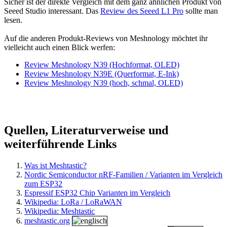
Sicher ist der direkte Vergleich mit dem ganz ähnlichen Produkt von
Seeed Studio interessant. Das
Review des Seeed L1 Pro
sollte man
lesen.
Auf die anderen Produkt-Reviews von Meshnology möchtet ihr
vielleicht auch einen Blick werfen:
Review Meshnology N39 (Hochformat, OLED)
Review Meshnology N39E (Querformat, E-Ink)
Review Meshnology N39 (hoch, schmal, OLED)
Quellen, Literaturverweise und
weiterführende Links
Was ist Meshtastic?
Nordic Semiconductor nRF-Familien / Varianten im Vergleich
zum ESP32
Espressif ESP32 Chip Varianten im Vergleich
Wikipedia: LoRa / LoRaWAN
Wikipedia: Meshtastic
meshtastic.org