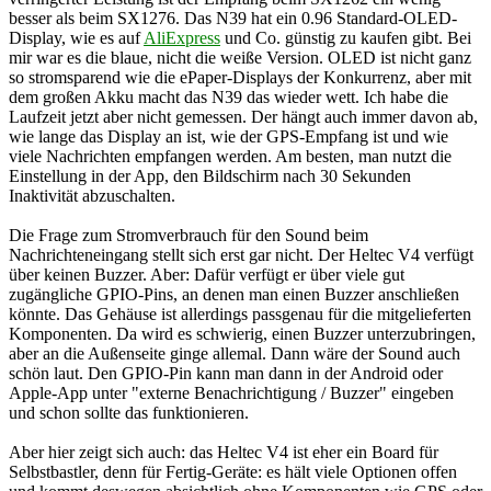
besser als beim SX1276. Das N39 hat ein 0.96 Standard-OLED-
Display, wie es auf
AliExpress
und Co. günstig zu kaufen gibt. Bei
mir war es die blaue, nicht die weiße Version. OLED ist nicht ganz
so stromsparend wie die ePaper-Displays der Konkurrenz, aber mit
dem großen Akku macht das N39 das wieder wett. Ich habe die
Laufzeit jetzt aber nicht gemessen. Der hängt auch immer davon ab,
wie lange das Display an ist, wie der GPS-Empfang ist und wie
viele Nachrichten empfangen werden. Am besten, man nutzt die
Einstellung in der App, den Bildschirm nach 30 Sekunden
Inaktivität abzuschalten.
Die Frage zum Stromverbrauch für den Sound beim
Nachrichteneingang stellt sich erst gar nicht. Der Heltec V4 verfügt
über keinen Buzzer. Aber: Dafür verfügt er über viele gut
zugängliche GPIO-Pins, an denen man einen Buzzer anschließen
könnte. Das Gehäuse ist allerdings passgenau für die mitgelieferten
Komponenten. Da wird es schwierig, einen Buzzer unterzubringen,
aber an die Außenseite ginge allemal. Dann wäre der Sound auch
schön laut. Den GPIO-Pin kann man dann in der Android oder
Apple-App unter "externe Benachrichtigung / Buzzer" eingeben
und schon sollte das funktionieren.
Aber hier zeigt sich auch: das Heltec V4 ist eher ein Board für
Selbstbastler, denn für Fertig-Geräte: es hält viele Optionen offen