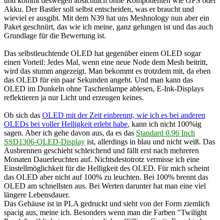
und kommt deswegen absichtlich ohne Komponenten wie GPS oder
Akku. Der Bastler soll selbst entscheiden, was er braucht und
wieviel er ausgibt. Mit dem N39 hat uns Meshnology nun aber ein
Paket geschnürt, das wie ich meine, ganz gelungen ist und das auch
Grundlage für die Bewertung ist.
Das selbstleuchtende OLED hat gegenüber einem OLED sogar
einen Vorteil: Jedes Mal, wenn eine neue Node dem Mesh beitritt,
wird das stumm angezeigt. Man bekommt es trotzdem mit, da eben
das OLED für ein paar Sekunden angeht. Und man kann das
OLED im Dunkeln ohne Taschenlampe ablesen, E-Ink-Displays
reflektieren ja nur Licht und erzeugen keines.
Ob sich das
OLED mit der Zeit einbrennt, wie ich es bei anderen
OLEDs bei voller Helligkeit erlebt habe
, kann ich nicht 100%ig
sagen. Aber ich gehe davon aus, da es das
Standard 0.96 Inch
SSD1306-OLED-Display
ist, allerdings in blau und nicht weiß. Das
Ausbrennen geschieht schleichend und fällt erst nach mehreren
Monaten Dauerleuchten auf. Nichtsdestotrotz vermisse ich eine
Einstellmöglichkeit für die Helligkeit des OLED. Für mich scheint
das OLED aber nicht auf 100% zu leuchten. Bei 100% brennt das
OLED am schnellsten aus. Bei Werten darunter hat man eine viel
längere Lebensdauer.
Das Gehäuse ist in PLA gedruckt und sieht von der Form ziemlich
spacig aus, meine ich. Besonders wenn man die Farben "Twilight