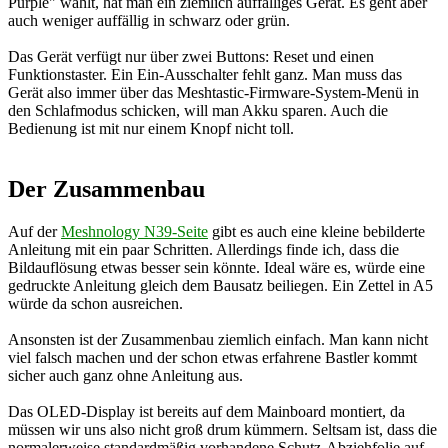
Purple" wählt, hat man ein ziemlich auffälliges Gerät. Es geht aber
auch weniger auffällig in schwarz oder grün.
Das Gerät verfügt nur über zwei Buttons: Reset und einen
Funktionstaster. Ein Ein-Ausschalter fehlt ganz. Man muss das
Gerät also immer über das Meshtastic-Firmware-System-Menü in
den Schlafmodus schicken, will man Akku sparen. Auch die
Bedienung ist mit nur einem Knopf nicht toll.
Der Zusammenbau
Auf der
Meshnology N39-Seite
gibt es auch eine kleine bebilderte
Anleitung mit ein paar Schritten. Allerdings finde ich, dass die
Bildauflösung etwas besser sein könnte. Ideal wäre es, würde eine
gedruckte Anleitung gleich dem Bausatz beiliegen. Ein Zettel in A5
würde da schon ausreichen.
Ansonsten ist der Zusammenbau ziemlich einfach. Man kann nicht
viel falsch machen und der schon etwas erfahrene Bastler kommt
sicher auch ganz ohne Anleitung aus.
Das OLED-Display ist bereits auf dem Mainboard montiert, da
müssen wir uns also nicht groß drum kümmern. Seltsam ist, dass die
normalerweise standardmäßig vorhandene Schutz-Abziehfolie auf