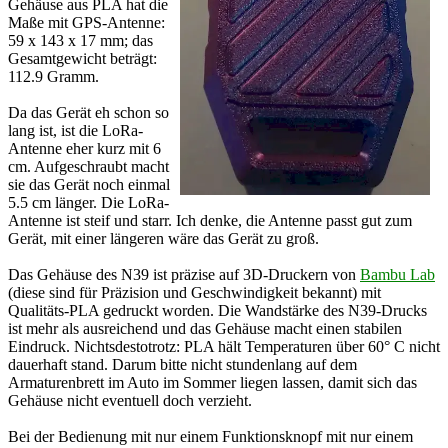
Gehäuse aus PLA hat die
Maße mit GPS-Antenne:
59 x 143 x 17 mm; das
Gesamtgewicht beträgt:
112.9 Gramm.
Da das Gerät eh schon so
lang ist, ist die LoRa-
Antenne eher kurz mit 6
cm. Aufgeschraubt macht
sie das Gerät noch einmal
5.5 cm länger. Die LoRa-
Antenne ist steif und starr. Ich denke, die Antenne passt gut zum
Gerät, mit einer längeren wäre das Gerät zu groß.
Das Gehäuse des N39 ist präzise auf 3D-Druckern von
Bambu Lab
(diese sind für Präzision und Geschwindigkeit bekannt) mit
Qualitäts-PLA gedruckt worden. Die Wandstärke des N39-Drucks
ist mehr als ausreichend und das Gehäuse macht einen stabilen
Eindruck. Nichtsdestotrotz: PLA hält Temperaturen über 60° C nicht
dauerhaft stand. Darum bitte nicht stundenlang auf dem
Armaturenbrett im Auto im Sommer liegen lassen, damit sich das
Gehäuse nicht eventuell doch verzieht.
Bei der Bedienung mit nur einem Funktionsknopf mit nur einem