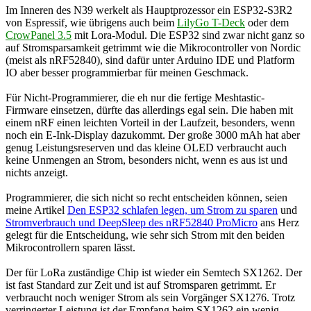
Im Inneren des N39 werkelt als Hauptprozessor ein ESP32-S3R2
von Espressif, wie übrigens auch beim
LilyGo T-Deck
oder dem
CrowPanel 3.5
mit Lora-Modul. Die ESP32 sind zwar nicht ganz so
auf Stromsparsamkeit getrimmt wie die Mikrocontroller von Nordic
(meist als nRF52840), sind dafür unter Arduino IDE und Platform
IO aber besser programmierbar für meinen Geschmack.
Für Nicht-Programmierer, die eh nur die fertige Meshtastic-
Firmware einsetzen, dürfte das allerdings egal sein. Die haben mit
einem nRF einen leichten Vorteil in der Laufzeit, besonders, wenn
noch ein E-Ink-Display dazukommt. Der große 3000 mAh hat aber
genug Leistungsreserven und das kleine OLED verbraucht auch
keine Unmengen an Strom, besonders nicht, wenn es aus ist und
nichts anzeigt.
Programmierer, die sich nicht so recht entscheiden können, seien
meine Artikel
Den ESP32 schlafen legen, um Strom zu sparen
und
Stromverbrauch und DeepSleep des nRF52840 ProMicro
ans Herz
gelegt für die Entscheidung, wie sehr sich Strom mit den beiden
Mikrocontrollern sparen lässt.
Der für LoRa zuständige Chip ist wieder ein Semtech SX1262. Der
ist fast Standard zur Zeit und ist auf Stromsparen getrimmt. Er
verbraucht noch weniger Strom als sein Vorgänger SX1276. Trotz
verringerter Leistung ist der Empfang beim SX1262 ein wenig