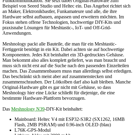
Funkkommunikation. Sie setzt dabei Original-Hardware zum
Beispiel von Seeed Studio und Heltec ein. Das Angebot richtet sich
an Maker, Elektronikbastler, Funkamateure und alle, die ihre
Hardware selbst aufbauen, anpassen und erweitern möchten. Im
Fokus stehen offene Technologien, hochwertige DIY-Kits und
praxisnahe Lösungen für Meshtastic-, IoT- und Off-Grid-
Anwendungen.
Meshnology packt alle Bauteile, die man für ein Meshtastic-
Fertiggerät benötigt in ein Kit. Dabei achten sie auf hochwertige
Komponenten. Jedes Kit beinhaltet ein 3D-gedrucktes Gehäuse.
Man bekommt also alles komplett geliefert, was man braucht und
muss sich nicht erst auf die Suche nach den passenden Einzelteilen
machen. Das Zusammenbauen muss man allerdings selbst erledigen.
Das beschränkt sich meist aber auf zusammenstecken und
zusammenschrauben. Der Lötkolben darf also kalt bleiben. Manche
Original-Hardware gibt es gar nicht mit Gehäuse, so dass
Meshnology hier eine Lücke schließt für diejenige, die eine
bestimmte Hardware-Plattform bevorzugen.
Das
Meshnology N39
-DIY-Kit beinhaltet:
Mainboard: Heltec V4 mit ESP32-S3R2 (SX1262, 16MB
Flash, 2MB PSRAM) und 0.96-inch OLED (blau)
L76K-GPS-Modul