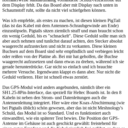
dem Display fehlt. Da das Board aber mit Display nach unten in
Schaumstoff ruht, sollte da nicht viel schiefgehen können.
Was ich empfehle, als erstes zu machen, ist diesen kleinen PigTail
(das ist das Kabel mit dem Antennen-Schraubgewinde am Ende)
einzustöpseln. Pigtails sitzen ziemlich straff und man braucht schon
ein wenig Geduld, bis es "schnackelt". Diese Geduld sollte man sich
aber auch nehmen und tunlichst darauf achten, den Stecker absolut
waagerecht aufzustecken und nicht zu verkanten. Diese kleinen
Buchsen auf dem Board sind sehr empfindlich und verbiegen leicht
oder reißen von der Platine ab. Bei mir hat geholfen, die Buchse
waagerecht aufzusetzen und dann etwas zu drehen, während ich sie
gerade herunterdrücke. Gar nicht so einfach und ich brauchte
mehrere Versuche. Irgendwann klappt es dann aber. Nur nicht die
Geduld verlieren. Hier ist schnell etwas zerstört.
Das GPS-Modul wird anders angebunden, nämlich über ein
SH1.25-8Pin-Interface, das speziell für Heltec Boards ist. In den 8
Kabeln ist neben den Strom- und Datenleitungen auch die
Antennenleitung integriert. Hier wäre eine Koax-Abschirmung (wie
bei Pigtails üblich) schön gewesen, aber das ist nicht Meshnology's
Schuld, das Modul ist so Standard. Und es funktioniert auch
einwandfrei, wie ein späterer Test bewies. Die Position der GPS-
Antenne im Gehäuse ist auch geschickt gewählt: freistehend für