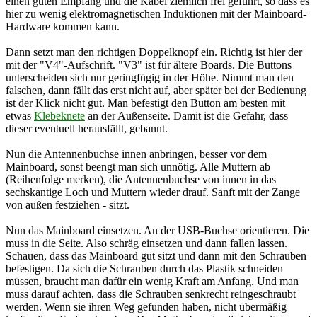
einen guten Empfang und die Kabel ziemlich frei geführt, so dass es
hier zu wenig elektromagnetischen Induktionen mit der Mainboard-
Hardware kommen kann.
Dann setzt man den richtigen Doppelknopf ein. Richtig ist hier der
mit der "V4"-Aufschrift. "V3" ist für ältere Boards. Die Buttons
unterscheiden sich nur geringfügig in der Höhe. Nimmt man den
falschen, dann fällt das erst nicht auf, aber später bei der Bedienung
ist der Klick nicht gut. Man befestigt den Button am besten mit
etwas
Klebeknete
an der Außenseite. Damit ist die Gefahr, dass
dieser eventuell herausfällt, gebannt.
Nun die Antennenbuchse innen anbringen, besser vor dem
Mainboard, sonst beengt man sich unnötig. Alle Muttern ab
(Reihenfolge merken), die Antennenbuchse von innen in das
sechskantige Loch und Muttern wieder drauf. Sanft mit der Zange
von außen festziehen - sitzt.
Nun das Mainboard einsetzen. An der USB-Buchse orientieren. Die
muss in die Seite. Also schräg einsetzen und dann fallen lassen.
Schauen, dass das Mainboard gut sitzt und dann mit den Schrauben
befestigen. Da sich die Schrauben durch das Plastik schneiden
müssen, braucht man dafür ein wenig Kraft am Anfang. Und man
muss darauf achten, dass die Schrauben senkrecht reingeschraubt
werden. Wenn sie ihren Weg gefunden haben, nicht übermäßig