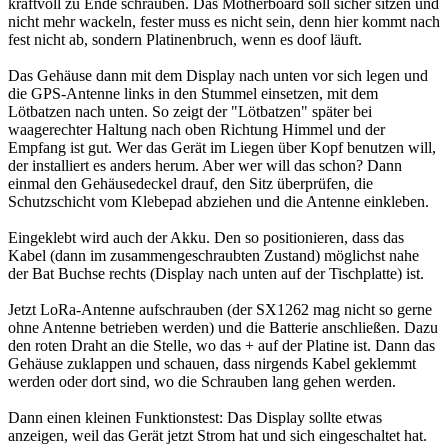
kraftvoll zu Ende schrauben. Das Motherboard soll sicher sitzen und
nicht mehr wackeln, fester muss es nicht sein, denn hier kommt nach
fest nicht ab, sondern Platinenbruch, wenn es doof läuft.
Das Gehäuse dann mit dem Display nach unten vor sich legen und
die GPS-Antenne links in den Stummel einsetzen, mit dem
Lötbatzen nach unten. So zeigt der "Lötbatzen" später bei
waagerechter Haltung nach oben Richtung Himmel und der
Empfang ist gut. Wer das Gerät im Liegen über Kopf benutzen will,
der installiert es anders herum. Aber wer will das schon? Dann
einmal den Gehäusedeckel drauf, den Sitz überprüfen, die
Schutzschicht vom Klebepad abziehen und die Antenne einkleben.
Eingeklebt wird auch der Akku. Den so positionieren, dass das
Kabel (dann im zusammengeschraubten Zustand) möglichst nahe
der Bat Buchse rechts (Display nach unten auf der Tischplatte) ist.
Jetzt LoRa-Antenne aufschrauben (der SX1262 mag nicht so gerne
ohne Antenne betrieben werden) und die Batterie anschließen. Dazu
den roten Draht an die Stelle, wo das + auf der Platine ist. Dann das
Gehäuse zuklappen und schauen, dass nirgends Kabel geklemmt
werden oder dort sind, wo die Schrauben lang gehen werden.
Dann einen kleinen Funktionstest: Das Display sollte etwas
anzeigen, weil das Gerät jetzt Strom hat und sich eingeschaltet hat.