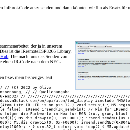
n Infrarot-Code auszusenden und dann könnten wir ihn als Ersatz für 
sammenarbeitet, der ja in unserem
 Dies ist die IRremoteESP8266-Library,
itHub
. Die macht uns das Senden von
ie einen IR-Code nach dem NEC-
en bzw. mein bisheriges Test-
/ // (C) 2022 by Oliver
nsnennung, // // Quellenangabe
66-esp32/ // ////////////////////////////////////////////
docs.m5stack.com/en/api/atom/led_display #include "M5Ato
(Atom Lite IR LED is on pin 12.) void setup() { M5.begin
le=false); IRsend irsend(IR_sendPin); // Pin für IRSend
s folgen die Farbwerte in Hex für RGB (rot, grün, blau) 
sed()){ M5.dis.drawpix(0, 0xFF00FF); irsend.sendNEC(0xF
000); M5.dis.drawpix(0, 0xFF0000); irsend.sendNEC(0x804E
elay(1000); } } uint32_t color; void loop() { M5.update(