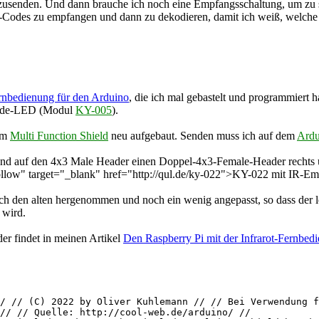
auszusenden. Und dann brauche ich noch eine Empfangsschaltung, um zu 
R-Codes zu empfangen und dann zu dekodieren, damit ich weiß, welch
ernbedienung für den Arduino
, die ich mal gebastelt und programmiert h
ende-LED (Modul
KY-005
).
dem
Multi Function Shield
neu aufgebaut. Senden muss ich auf dem
Ardu
und auf den 4x3 Male Header einen Doppel-4x3-Female-Header rechts 
follow" target="_blank" href="http://qul.de/ky-022">KY-022 mit IR-Em
h den alten hergenommen und noch ein wenig angepasst, so dass der le
 wird.
 der findet in meinen Artikel
Den Raspberry Pi mit der Infrarot-Fernbedi
/ // (C) 2022 by Oliver Kuhlemann // // Bei Verwendung f
// // Quelle: http://cool-web.de/arduino/ //