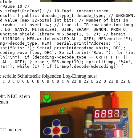
clude
rPause 10 //
v irEmpf(PinEmpf); // IR-Empf. instanziieren
esults { public: decode_type_t decode_type; // UNKNOWN,
ed value [max 32-bits] int bits; // Number of bits in
 rawbuf int overflow; // true iff IR raw code too long
1, LG, SANYO, MITSUBISHI, DISH, SHARP, DENON, PRONTO,
unction shield library MFS.beep(1, 5, 2); // bereit
 (115200); MFS.writeLeds(LED_ALL, OFF); MFS.write("");
ng->decode_type, HEX); Serial.print("Address: ");
int("Bits: "); Serial.println(decoding->bits, DEC);
coding->overflow, DEC); Serial.print("Raw: "); for (int
tln("\n"); if (decoding->decode_type == 0xFFFFFFFF ||
_ALL, OFF); } else { MFS.beep(10); sprintf(tmp, "%4x",
TET"); while (1) { if (irEmpf.decode(&decoding)) {
 serielle Schnittstelle folgenden Log-Eintrag raus:
 C B C B C B C B C B C B C A 22 B 22 B 22 B 21 B 22 B
ht. NEC ist ein
genen
"1" auf der