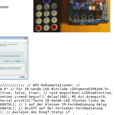
unsere
//////////// // API-Dokumentationen: //
m.h" // Für IR-Sende-LED #include <IRremoteESP8266.h>
(true, false, true); // void begin(bool LCDEnable=true,
 setzen irsend.begin(); delay(100); M5.dis.drawpix(0,
Serial.println("Teste IR-Sende-LED (hinten links am
F6897UL); // 1 auf der kleinen IR-Fernbedienung delay
58A7UL); // On/Off auf der Fernseher-Fernbedienung
); // Auslesen des Knopf-Status if