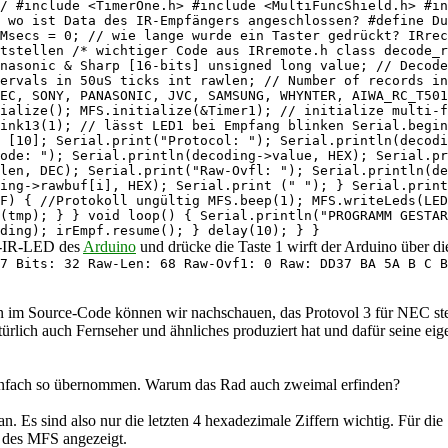
/ #include <TimerOne.h> #include <MultiFuncShield.h> #in
 wo ist Data des IR-Empfängers angeschlossen? #define Du
Msecs = 0; // wie lange wurde ein Taster gedrückt? IRrec
tstellen /* wichtiger Code aus IRremote.h class decode_r
nasonic & Sharp [16-bits] unsigned long value; // Decod
ervals in 50uS ticks int rawlen; // Number of records in
EC, SONY, PANASONIC, JVC, SAMSUNG, WHYNTER, AIWA_RC_T50
ialize(); MFS.initialize(&Timer1); // initialize multi-f
ink13(1); // lässt LED1 bei Empfang blinken Serial.begin
 [10]; Serial.print("Protocol: "); Serial.println(decodi
ode: "); Serial.println(decoding->value, HEX); Serial.pr
len, DEC); Serial.print("Raw-Ovfl: "); Serial.println(de
ing->rawbuf[i], HEX); Serial.print (" "); } Serial.prin
F) { //Protokoll ungültig MFS.beep(1); MFS.writeLeds(LED
(tmp); } } void loop() { Serial.println("PROGRAMM GESTAR
ding); irEmpf.resume(); } delay(10); } }
gs-IR-LED des
Arduino
und drücke die Taste 1 wirft der Arduino über die
7 Bits: 32 Raw-Len: 68 Raw-Ovf1: 0 Raw: DD37 BA 5A B C B
 im Source-Code können wir nachschauen, das Protovol 3 für NEC ste
türlich auch Fernseher und ähnliches produziert hat und dafür seine ei
 einfach so übernommen. Warum das Rad auch zweimal erfinden?
 Es sind also nur die letzten 4 hexadezimale Ziffern wichtig. Für die 
 des MFS angezeigt.