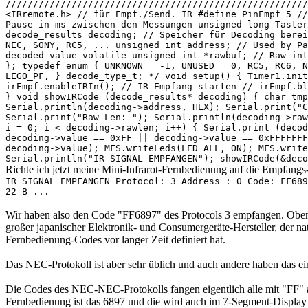
///////////////////////////////////////////////////////
<IRremote.h> // für Empf./Send. IR #define PinEmpf 5 //
Pause in ms zwischen den Messungen unsigned long Taster
decode_results decoding; // Speicher für Decoding berei
NEC, SONY, RC5, ... unsigned int address; // Used by Pa
decoded value volatile unsigned int *rawbuf; // Raw int
}; typedef enum { UNKNOWN = -1, UNUSED = 0, RC5, RC6, N
LEGO_PF, } decode_type_t; */ void setup() { Timer1.init
irEmpf.enableIRIn(); // IR-Empfang starten // irEmpf.bl
} void showIRCode (decode_results* decoding) { char tmp
Serial.println(decoding->address, HEX); Serial.print("C
Serial.print("Raw-Len: "); Serial.println(decoding->raw
i = 0; i < decoding->rawlen; i++) { Serial.print (decod
decoding->value == 0xFF || decoding->value == 0xFFFFFFF
decoding->value); MFS.writeLeds(LED_ALL, ON); MFS.write
Serial.println("IR SIGNAL EMPFANGEN"); showIRCode(&deco
Richte ich jetzt meine Mini-Infrarot-Fernbedienung auf die Empfan
IR SIGNAL EMPFANGEN Protocol: 3 Address : 0 Code: FF689
22 B ...
Wir haben also den Code "FF6897" des Protocols 3 empfangen. Oben
großer japanischer Elektronik- und Consumergeräte-Hersteller, der na
Fernbedienung-Codes vor langer Zeit definiert hat.
Das NEC-Protokoll ist aber sehr üblich und auch andere haben das
Die Codes des NEC-NEC-Protokolls fangen eigentlich alle mit "FF" an.
Fernbedienung ist das 6897 und die wird auch im 7-Segment-Display