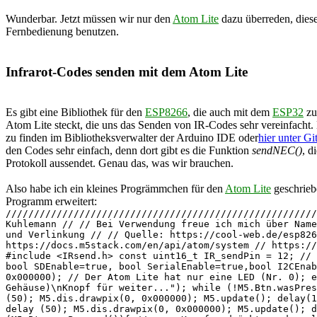
Wunderbar. Jetzt müssen wir nur den
Atom Lite
dazu überreden, diese
Fernbedienung benutzen.
Infrarot-Codes senden mit dem Atom Lite
Es gibt eine Bibliothek für den
ESP8266
, die auch mit dem
ESP32
zu
Atom Lite steckt, die uns das Senden von IR-Codes sehr vereinfacht.
zu finden im Bibliotheksverwalter der Arduino IDE oder
hier unter G
den Codes sehr einfach, denn dort gibt es die Funktion
sendNEC()
, d
Protokoll aussendet. Genau das, was wir brauchen.
Also habe ich ein kleines Progrämmchen für den
Atom Lite
geschrieb
Programm erweitert:
///////////////////////////////////////////////////////
Kuhlemann // // Bei Verwendung freue ich mich über Name
und Verlinkung // // Quelle: https://cool-web.de/esp82
https://docs.m5stack.com/en/api/atom/system // https://
#include <IRsend.h> const uint16_t IR_sendPin = 12; // 
bool SDEnable=true, bool SerialEnable=true,bool I2CEnab
0x000000); // Der Atom Lite hat nur eine LED (Nr. 0); e
Gehäuse)\nKnopf für weiter..."); while (!M5.Btn.wasPres
(50); M5.dis.drawpix(0, 0x000000); M5.update(); delay(1
delay (50); M5.dis.drawpix(0, 0x000000); M5.update(); d