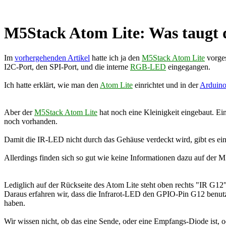
M5Stack Atom Lite: Was taugt d
Im
vorhergehenden Artikel
hatte ich ja den
M5Stack Atom Lite
vorges
I2C-Port, den SPI-Port, und die interne
RGB-LED
eingegangen.
Ich hatte erklärt, wie man den
Atom Lite
einrichtet und in der
Arduin
Aber der
M5Stack Atom Lite
hat noch eine Kleinigkeit eingebaut. Ei
noch vorhanden.
Damit die IR-LED nicht durch das Gehäuse verdeckt wird, gibt es ei
Allerdings finden sich so gut wie keine Informationen dazu auf der 
Lediglich auf der Rückseite des Atom Lite steht oben rechts "IR G12".
Daraus erfahren wir, dass die Infrarot-LED den GPIO-Pin G12 benutzt.
haben.
Wir wissen nicht, ob das eine Sende, oder eine Empfangs-Diode ist,