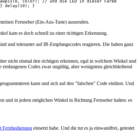
awpix(0, color); // und die LED in dieser Farbe
} delay(10); }
meinen Fernseher (Ein-Aus-Taste) aussenden.
nkel kam es doch schnell zu einer richtigen Erkennung.
ind und toleranter auf IR-Empfangscodes reagieren. Die haben ganz
ber nicht einmal den richtigen erkennen, egal in welchem Winkel und
die emfangenen Codes zwar ungültig, aber wenigstens gleichbleibend
st programmieren kann und sich auf den "falschen" Code einlässt. Und
ern und in jedem möglichen Winkel in Richtung Fernseher halten: es
ot Fernbedienung
einsetzt habe. Und die tut es ja einwandfrei, getestet