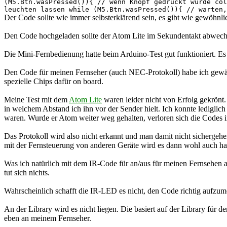
(M5.Btn.wasPressed()){ // wenn Knopf gedrückt wurde col
leuchten lassen while (M5.Btn.wasPressed()){ // warten,
Der Code sollte wie immer selbsterklärend sein, es gibt wie gewöhnli
Den Code hochgeladen sollte der Atom Lite im Sekundentakt abwechs
Die Mini-Fernbedienung hatte beim Arduino-Test gut funktioniert. Es 
Den Code für meinen Fernseher (auch NEC-Protokoll) habe ich gewäh
spezielle Chips dafür on board.
Meine Test mit dem
Atom Lite
waren leider nicht von Erfolg gekrönt
in welchem Abstand ich ihn vor der Sender hielt. Ich konnte ledigli
waren. Wurde er Atom weiter weg gehalten, verloren sich die Codes i
Das Protokoll wird also nicht erkannt und man damit nicht sichergehe
mit der Fernsteuerung von anderen Geräte wird es dann wohl auch ha
Was ich natürlich mit dem IR-Code für an/aus für meinen Fernsehen a
tut sich nichts.
Wahrscheinlich schafft die IR-LED es nicht, den Code richtig aufzumod
An der Library wird es nicht liegen. Die basiert auf der Library für 
eben an meinem Fernseher.