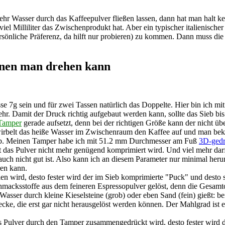
hr Wasser durch das Kaffeepulver fließen lassen, dann hat man halt 
el Milliliter das Zwischenprodukt hat. Aber ein typischer italienischer 
önliche Präferenz, da hilft nur probieren) zu kommen. Dann muss die P
enen man drehen kann
se 7g sein und für zwei Tassen natürlich das Doppelte. Hier bin ich mit
hr. Damit der Druck richtig aufgebaut werden kann, sollte das Sieb bis
Tamper
gerade aufsetzt, denn bei der richtigen Größe kann der nicht ü
n wirbelt das heiße Wasser im Zwischenraum den Kaffee auf und man be
Sieb. Meinen Tamper habe ich mit 51.2 mm Durchmesser am Fuß
3D-gedr
st das Pulver nicht mehr genügend komprimiert wird. Und viel mehr dar
ch nicht gut ist. Also kann ich an diesem Parameter nur minimal heru
en kann.
n wird, desto fester wird der im Sieb komprimierte "Puck" und desto s
acksstoffe aus dem feineren Espressopulver gelöst, denn die Gesamtobe
 Wasser durch kleine Kieselsteine (grob) oder eben Sand (fein) gießt: 
ke, die erst gar nicht herausgelöst werden können. Der Mahlgrad ist e
s Pulver durch den Tamper zusammengedrückt wird, desto fester wird d