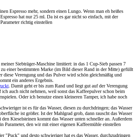
keinen Espresso mehr, sondern einen Lungo. Wenn man eh heißes
Espresso hat nur 25 ml. Da ist es gar nicht so einfach, mit der
arameter richtig einstellen
 meiner Siebträger-Maschine limitiert: in das 1 Cup-Sieb passen 7
 zu einer bestimmten Marke (im Bild dieser Rand in der Mitte) gefüllt
ber diese Verengung und das Pulver wird schön gleichmäßig und
kommt ein anderes Ergebnis.
uckt
. Damit geht er bis zum Rand und liegt gut auf der Verengung
f ich auch nicht nehmen, weil sonst das Kaffeepulver schon beim
mspielen. Oder ich benutze einen kleineren Tamper, ich habe noch
chwieriger ist es für das Wasser, diesen zu durchdringen; das Wasser
rfläche ist größer. Ist der Mahlgrad grob, dann rauscht das Wasser
bei den Kieselsteinen kommt das Wasser unten schneller an. Außerdem
in Parameter, den wir mit einer eigenen Kaffeemühle einstellen
er "Puck" und desto schwieriger hat es das Wasser, durchzudringen