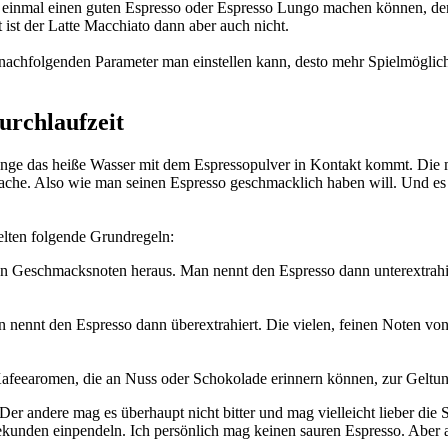
einmal einen guten Espresso oder Espresso Lungo machen können, den
ist der Latte Macchiato dann aber auch nicht.
nachfolgenden Parameter man einstellen kann, desto mehr Spielmöglich
Durchlaufzeit
ange das heiße Wasser mit dem Espressopulver in Kontakt kommt. Die mu
ache. Also wie man seinen Espresso geschmacklich haben will. Und es
gelten folgende Grundregeln:
en Geschmacksnoten heraus. Man nennt den Espresso dann unterextrahie
Man nennt den Espresso dann überextrahiert. Die vielen, feinen Noten vo
Kafeearomen, die an Nuss oder Schokolade erinnern können, zur Geltung. 
. Der andere mag es überhaupt nicht bitter und mag vielleicht lieber die
Sekunden einpendeln. Ich persönlich mag keinen sauren Espresso. Aber a