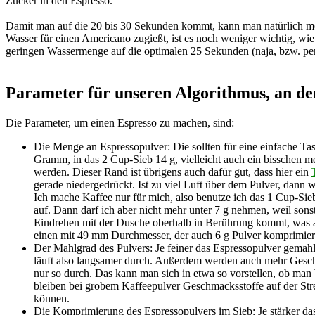
Zucker in den Espresso.
Damit man auf die 20 bis 30 Sekunden kommt, kann man natürlich me
Wasser für einen Americano zugießt, ist es noch weniger wichtig, wievi
geringen Wassermenge auf die optimalen 25 Sekunden (naja, bzw. pers
Parameter für unseren Algorithmus, an d
Die Parameter, um einen Espresso zu machen, sind:
Die Menge an Espressopulver: Die sollten für eine einfache Tas
Gramm, in das 2 Cup-Sieb 14 g, vielleicht auch ein bisschen me
werden. Dieser Rand ist übrigens auch dafür gut, dass hier ein
gerade niedergedrückt. Ist zu viel Luft über dem Pulver, dan
Ich mache Kaffee nur für mich, also benutze ich das 1 Cup-
auf. Dann darf ich aber nicht mehr unter 7 g nehmen, weil son
Eindrehen mit der Dusche oberhalb in Berührung kommt, was au
einen mit 49 mm Durchmesser, der auch 6 g Pulver komprimier
Der Mahlgrad des Pulvers: Je feiner das Espressopulver gemahle
läuft also langsamer durch. Außerdem werden auch mehr Geschm
nur so durch. Das kann man sich in etwa so vorstellen, ob man
bleiben bei grobem Kaffeepulver Geschmacksstoffe auf der Strec
können.
Die Komprimierung des Espressopulvers im Sieb: Je stärker da