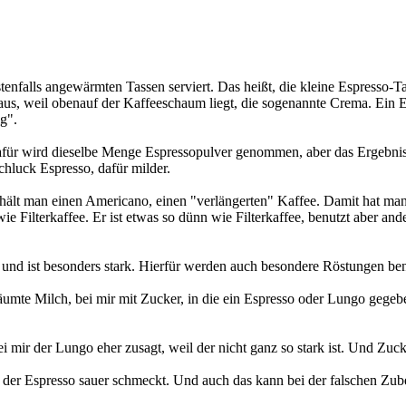
stenfalls angewärmten Tassen serviert. Das heißt, die kleine Espresso-Ta
r aus, weil obenauf der Kaffeeschaum liegt, die sogenannte Crema. Ein E
ig".
Dafür wird dieselbe Menge Espressopulver genommen, aber das Ergebnis
Schluck Espresso, dafür milder.
ält man einen Americano, einen "verlängerten" Kaffee. Damit hat man
e Filterkaffee. Er ist etwas so dünn wie Filterkaffee, benutzt aber ande
r und ist besonders stark. Hierfür werden auch besondere Röstungen ben
mte Milch, bei mir mit Zucker, in die ein Espresso oder Lungo gegeben w
ir der Lungo eher zusagt, weil der nicht ganz so stark ist. Und Zucke
 der Espresso sauer schmeckt. Und auch das kann bei der falschen Zu