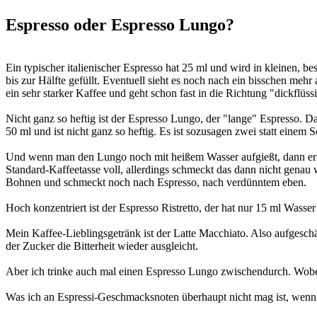
Espresso oder Espresso Lungo?
Ein typischer italienischer Espresso hat 25 ml und wird in kleinen, be
bis zur Hälfte gefüllt. Eventuell sieht es noch nach ein bisschen meh
ein sehr starker Kaffee und geht schon fast in die Richtung "dickflüss
Nicht ganz so heftig ist der Espresso Lungo, der "lange" Espresso. 
50 ml und ist nicht ganz so heftig. Es ist sozusagen zwei statt einem 
Und wenn man den Lungo noch mit heißem Wasser aufgießt, dann erh
Standard-Kaffeetasse voll, allerdings schmeckt das dann nicht genau wi
Bohnen und schmeckt noch nach Espresso, nach verdünntem eben.
Hoch konzentriert ist der Espresso Ristretto, der hat nur 15 ml Wasse
Mein Kaffee-Lieblingsgetränk ist der Latte Macchiato. Also aufgeschäu
der Zucker die Bitterheit wieder ausgleicht.
Aber ich trinke auch mal einen Espresso Lungo zwischendurch. Wobei m
Was ich an Espressi-Geschmacksnoten überhaupt nicht mag ist, wenn