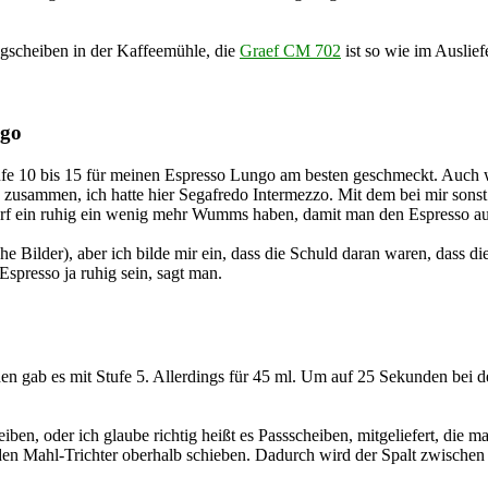
egscheiben in der Kaffeemühle, die
Graef CM 702
ist so wie im Ausli
ngo
ufe 10 bis 15 für meinen Espresso Lungo am besten geschmeckt. Auch we
, zusammen, ich hatte hier Segafredo Intermezzo. Mit dem bei mir sonst
arf ein ruhig ein wenig mehr Wumms haben, damit man den Espresso a
 Bilder), aber ich bilde mir ein, dass die Schuld daran waren, dass die 
spresso ja ruhig sein, sagt man.
den gab es mit Stufe 5. Allerdings für 45 ml. Um auf 25 Sekunden bei 
ben, oder ich glaube richtig heißt es Passscheiben, mitgeliefert, die 
 den Mahl-Trichter oberhalb schieben. Dadurch wird der Spalt zwischen