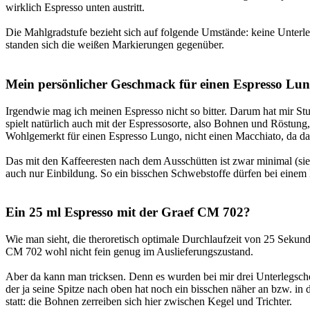
wirklich Espresso unten austritt.
Die Mahlgradstufe bezieht sich auf folgende Umstände: keine Unterl
standen sich die weißen Markierungen gegenüber.
Mein persönlicher Geschmack für einen Espresso Lu
Irgendwie mag ich meinen Espresso nicht so bitter. Darum hat mir St
spielt natürlich auch mit der Espressosorte, also Bohnen und Röstung
Wohlgemerkt für einen Espresso Lungo, nicht einen Macchiato, da d
Das mit den Kaffeeresten nach dem Ausschütten ist zwar minimal (siehe
auch nur Einbildung. So ein bisschen Schwebstoffe dürfen bei einem E
Ein 25 ml Espresso mit der Graef CM 702?
Wie man sieht, die theroretisch optimale Durchlaufzeit von 25 Sekun
CM 702 wohl nicht fein genug im Auslieferungszustand.
Aber da kann man tricksen. Denn es wurden bei mir drei Unterlegschei
der ja seine Spitze nach oben hat noch ein bisschen näher an bzw. in
statt: die Bohnen zerreiben sich hier zwischen Kegel und Trichter.