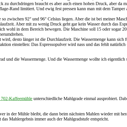
Puck zu durchdringen braucht es aber auch einen hohen Druck, aber da 
age-Rand limitiert. Und ewig fest pressen kann man mit dem Tamper au
te so zwischen 92° und 96° Celsius liegen. Aber die ist bei meiner Maschi
laufzeit. Aber mit zu wenig Druck geht gar kein Wasser durch das Espr
 sich wohl in dem Bereich bewegen. Die Maschine soll 15 oder sogar 20
 herumdrehen.
 wird, desto länger ist die Durchlaufzeit. Die Wassermenge kann sich 
raktion einstellen: Das Espressopulver wird nass und das fehlt natürl
grad und die Wassermenge. Und die Wassermenge wollte ich eigentlich 
 702-Kaffeemühle
unterschiedliche Mahlgrade einmal ausprobiert. D
lver in der Mühle bleibt, die dann beim nächsten Mahlen wieder mit h
das Mahlergebnis immer auch der Mahlgradstufe entspricht.