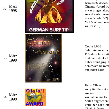
jetzt ist es soweit.
März
Giganto-Award w
52
1998
etwas umgestaltet,
Award ansich wur
etwas "cooler" (?)
Viel Spaß und ma
weiter so :-)
Coole PAGE!!!
Sehr interessant w
PC's du schon hatte
März
53
und dann das Gel
1998
dabei drauf ging! 
den Award bekom
auf jeden Fall!
Hallo Oliver..
sorry für die späte
Antwort..
März
54
wir haben uns Dei
1998
Seiten angesehen
verleihen Dir hier
OLALA-Award.