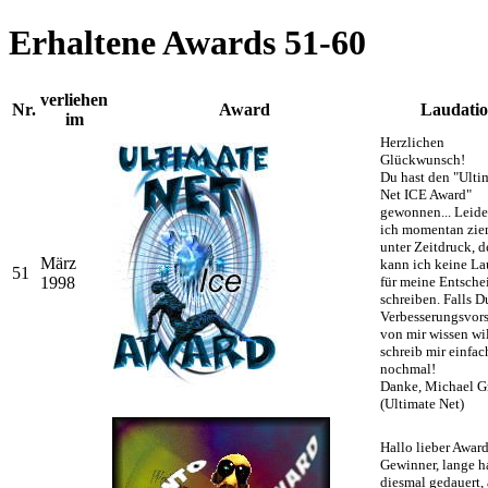
Erhaltene Awards 51-60
verliehen
Nr.
Award
Laudatio
im
Herzlichen
Glückwunsch!
Du hast den "Ulti
Net ICE Award"
gewonnen... Leide
ich momentan zie
unter Zeitdruck, d
März
kann ich keine La
51
1998
für meine Entsch
schreiben. Falls D
Verbesserungsvor
von mir wissen wil
schreib mir einfac
nochmal!
Danke, Michael G
(Ultimate Net)
Hallo lieber Award
Gewinner, lange ha
diesmal gedauert, 