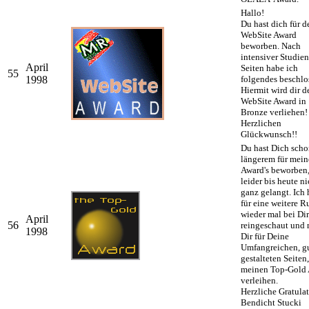
Hallo!
Du hast dich für 
WebSite Award
beworben. Nach
intensiver Studien
April
Seiten habe ich
55
1998
folgendes beschlo
Hiermit wird dir 
WebSite Award in
Bronze verliehen!
Herzlichen
Glückwunsch!!
Du hast Dich scho
längerem für mein
Award's beworben,
leider bis heute ni
ganz gelangt. Ich
für eine weitere 
wieder mal bei Dir
April
56
reingeschaut und
1998
Dir für Deine
Umfangreichen, g
gestalteten Seiten,
meinen Top-Gold
verleihen.
Herzliche Gratulat
Bendicht Stucki