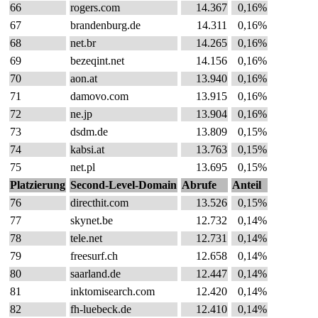
66
rogers.com
14.367
0,16%
67
brandenburg.de
14.311
0,16%
68
net.br
14.265
0,16%
69
bezeqint.net
14.156
0,16%
70
aon.at
13.940
0,16%
71
damovo.com
13.915
0,16%
72
ne.jp
13.904
0,16%
73
dsdm.de
13.809
0,15%
74
kabsi.at
13.763
0,15%
75
net.pl
13.695
0,15%
Platzierung
Second-Level-Domain
Abrufe
Anteil
76
directhit.com
13.526
0,15%
77
skynet.be
12.732
0,14%
78
tele.net
12.731
0,14%
79
freesurf.ch
12.658
0,14%
80
saarland.de
12.447
0,14%
81
inktomisearch.com
12.420
0,14%
82
fh-luebeck.de
12.410
0,14%