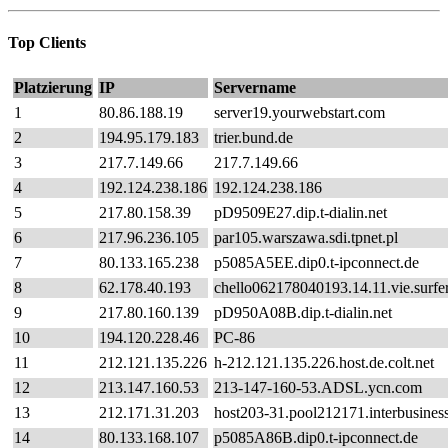
Top Clients
Platzierung
IP
Servername
1
80.86.188.19
server19.yourwebstart.com
2
194.95.179.183
trier.bund.de
3
217.7.149.66
217.7.149.66
4
192.124.238.186
192.124.238.186
5
217.80.158.39
pD9509E27.dip.t-dialin.net
6
217.96.236.105
par105.warszawa.sdi.tpnet.pl
7
80.133.165.238
p5085A5EE.dip0.t-ipconnect.de
8
62.178.40.193
chello062178040193.14.11.vie.surfer
9
217.80.160.139
pD950A08B.dip.t-dialin.net
10
194.120.228.46
PC-86
11
212.121.135.226
h-212.121.135.226.host.de.colt.net
12
213.147.160.53
213-147-160-53.ADSL.ycn.com
13
212.171.31.203
host203-31.pool212171.interbusiness
14
80.133.168.107
p5085A86B.dip0.t-ipconnect.de