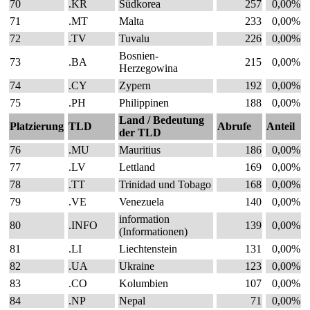
70
.KR
Südkorea
257
0,00%
71
.MT
Malta
233
0,00%
72
.TV
Tuvalu
226
0,00%
Bosnien-
73
.BA
215
0,00%
Herzegowina
74
.CY
Zypern
192
0,00%
75
.PH
Philippinen
188
0,00%
Land / Bedeutung
Platzierung
TLD
Abrufe
Anteil
der TLD
76
.MU
Mauritius
186
0,00%
77
.LV
Lettland
169
0,00%
78
.TT
Trinidad und Tobago
168
0,00%
79
.VE
Venezuela
140
0,00%
information
80
.INFO
139
0,00%
(Informationen)
81
.LI
Liechtenstein
131
0,00%
82
.UA
Ukraine
123
0,00%
83
.CO
Kolumbien
107
0,00%
84
.NP
Nepal
71
0,00%