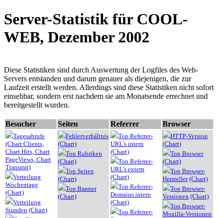
Server-Statistik für COOL-
WEB, Dezember 2002
Diese Statistiken sind durch Auswertung der Logfiles des Web-
Servers entstanden und darum genauer als diejenigen, die zur
Laufzeit erstellt werden. Allerdings sind diese Statistiken nicht sofort
einsehbar, sondern erst nachdem sie am Monatsende errechnet und
bereitgestellt wurden.
Besucher
Seiten
Referrer
Browser
Tagesabrufe
Fehlerverhältnis
Top Referrer-
HTTP-Version
(Chart Clients,
(Chart)
URL's intern
(Chart)
Chart Hits,
Chart
(Chart)
Top Rubriken
Top Browser
PageViews,
Chart
(Chart)
Top Referrer-
(Chart)
Transmit)
URL's extern
Top Seiten
Top Browser-
Verteilung
(Chart)
(Chart)
Hersteller
(Chart)
Wochentage
Top Referrer-
Top Banner
Top Browser-
(Chart)
Domains intern
(Chart)
Versionen
(Chart)
Verteilung
(Chart)
Top Browser-
Stunden
(Chart)
Top Referrer-
Mozilla-Versionen