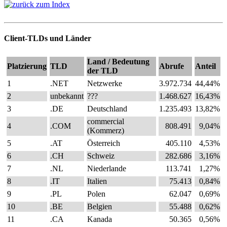
Client-TLDs und Länder
Land / Bedeutung
Platzierung
TLD
Abrufe
Anteil
der TLD
1
.NET
Netzwerke
3.972.734
44,44%
2
unbekannt
???
1.468.627
16,43%
3
.DE
Deutschland
1.235.493
13,82%
commercial
4
.COM
808.491
9,04%
(Kommerz)
5
.AT
Österreich
405.110
4,53%
6
.CH
Schweiz
282.686
3,16%
7
.NL
Niederlande
113.741
1,27%
8
.IT
Italien
75.413
0,84%
9
.PL
Polen
62.047
0,69%
10
.BE
Belgien
55.488
0,62%
11
.CA
Kanada
50.365
0,56%