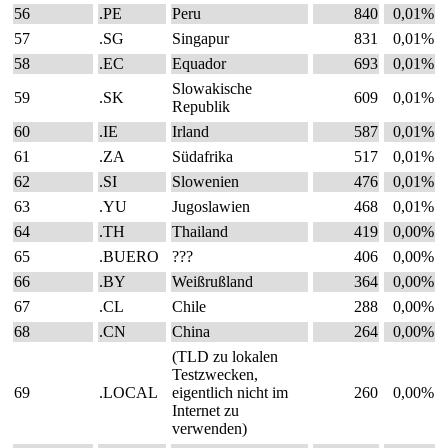
56
.PE
Peru
840
0,01%
57
.SG
Singapur
831
0,01%
58
.EC
Equador
693
0,01%
Slowakische
59
.SK
609
0,01%
Republik
60
.IE
Irland
587
0,01%
61
.ZA
Südafrika
517
0,01%
62
.SI
Slowenien
476
0,01%
63
.YU
Jugoslawien
468
0,01%
64
.TH
Thailand
419
0,00%
65
.BUERO
???
406
0,00%
66
.BY
Weißrußland
364
0,00%
67
.CL
Chile
288
0,00%
68
.CN
China
264
0,00%
(TLD zu lokalen
Testzwecken,
69
.LOCAL
eigentlich nicht im
260
0,00%
Internet zu
verwenden)