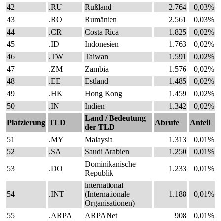
42
.RU
Rußland
2.764
0,03%
43
.RO
Rumänien
2.561
0,03%
44
.CR
Costa Rica
1.825
0,02%
45
.ID
Indonesien
1.763
0,02%
46
.TW
Taiwan
1.591
0,02%
47
.ZM
Zambia
1.576
0,02%
48
.EE
Estland
1.485
0,02%
49
.HK
Hong Kong
1.459
0,02%
50
.IN
Indien
1.342
0,02%
Land / Bedeutung
Platzierung
TLD
Abrufe
Anteil
der TLD
51
.MY
Malaysia
1.313
0,01%
52
.SA
Saudi Arabien
1.250
0,01%
Dominikanische
53
.DO
1.233
0,01%
Republik
international
54
.INT
(Internationale
1.188
0,01%
Organisationen)
55
.ARPA
ARPANet
908
0,01%