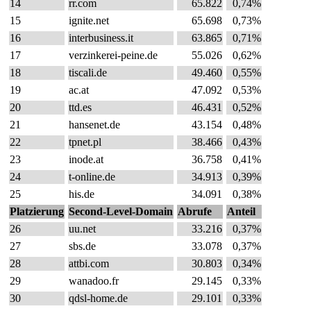
14
rr.com
65.822
0,74%
15
ignite.net
65.698
0,73%
16
interbusiness.it
63.865
0,71%
17
verzinkerei-peine.de
55.026
0,62%
18
tiscali.de
49.460
0,55%
19
ac.at
47.092
0,53%
20
ttd.es
46.431
0,52%
21
hansenet.de
43.154
0,48%
22
tpnet.pl
38.466
0,43%
23
inode.at
36.758
0,41%
24
t-online.de
34.913
0,39%
25
his.de
34.091
0,38%
Platzierung
Second-Level-Domain
Abrufe
Anteil
26
uu.net
33.216
0,37%
27
sbs.de
33.078
0,37%
28
attbi.com
30.803
0,34%
29
wanadoo.fr
29.145
0,33%
30
qdsl-home.de
29.101
0,33%