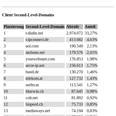
Client Second-Level-Domains
Platzierung
Second-Level-Domain
Abrufe
Anteil
1
t-dialin.net
2.974.072
33,27%
2
t-ipconnect.de
413.682
4,63%
3
aol.com
190.549
2,13%
4
mcbone.net
179.576
2,01%
5
yourwebstart.com
176.853
1,98%
6
arcor-ip.net
156.613
1,75%
7
bund.de
130.270
1,46%
8
telekom.at
127.732
1,43%
9
surfer.at
113.541
1,27%
10
bluewin.ch
87.645
0,98%
11
colt.net
81.892
0,92%
12
hispeed.ch
75.733
0,85%
13
mediaways.net
74.194
0,83%