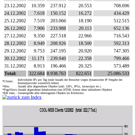
23.12.2002
10.359
237.912
20.553
708.696
24.12.2002
7.618
150.152
16.272
434.429
25.12.2002
7.519
203.066
18.190
512.515
26.12.2002
7.906
233.988
20.113
652.136
27.12.2002
9.350
227.518
22.966
716.543
28.12.2002
8.949
208.926
18.500
592.313
29.12.2002
9.753
247.195
20.920
747.305
30.12.2002
11.171
239.940
22.358
799.466
31.12.2002
8.913
196.466
20.325
573.489
Total:
322.684
8.938.763
822.651
25.086.533
Individuelle IPs pro Tag (reale Anzahl der Besucher wegen dynamischer IP-Vergabe der
*Clients:
Internetprovider wesentlich höher)
*Hits:
Anzahl aller abgerufenen Objekte (inkl. GIFs, JPGs, Javascripts etc.)
*PageViews:
Anzahl abgerufener Inhaltsseiten (nur HTML-Seiten ohne inkludierte Objekte)
*KB trans.:
Gesamtgröße aller übertragenen Objekte (in Kilobytes)