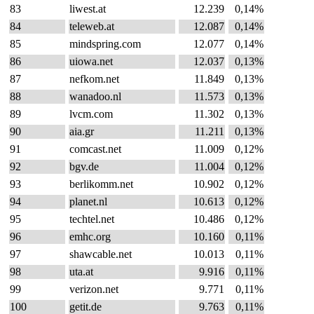
83
liwest.at
12.239
0,14%
84
teleweb.at
12.087
0,14%
85
mindspring.com
12.077
0,14%
86
uiowa.net
12.037
0,13%
87
nefkom.net
11.849
0,13%
88
wanadoo.nl
11.573
0,13%
89
lvcm.com
11.302
0,13%
90
aia.gr
11.211
0,13%
91
comcast.net
11.009
0,12%
92
bgv.de
11.004
0,12%
93
berlikomm.net
10.902
0,12%
94
planet.nl
10.613
0,12%
95
techtel.net
10.486
0,12%
96
emhc.org
10.160
0,11%
97
shawcable.net
10.013
0,11%
98
uta.at
9.916
0,11%
99
verizon.net
9.771
0,11%
100
getit.de
9.763
0,11%