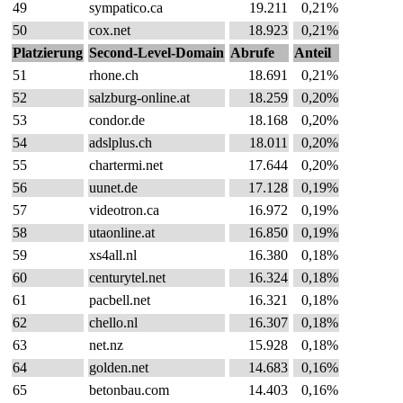
49
sympatico.ca
19.211
0,21%
50
cox.net
18.923
0,21%
Platzierung
Second-Level-Domain
Abrufe
Anteil
51
rhone.ch
18.691
0,21%
52
salzburg-online.at
18.259
0,20%
53
condor.de
18.168
0,20%
54
adslplus.ch
18.011
0,20%
55
chartermi.net
17.644
0,20%
56
uunet.de
17.128
0,19%
57
videotron.ca
16.972
0,19%
58
utaonline.at
16.850
0,19%
59
xs4all.nl
16.380
0,18%
60
centurytel.net
16.324
0,18%
61
pacbell.net
16.321
0,18%
62
chello.nl
16.307
0,18%
63
net.nz
15.928
0,18%
64
golden.net
14.683
0,16%
65
betonbau.com
14.403
0,16%