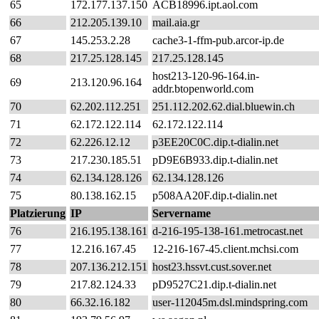
65
172.177.137.150
ACB18996.ipt.aol.com
66
212.205.139.10
mail.aia.gr
67
145.253.2.28
cache3-1-ffm-pub.arcor-ip.de
68
217.25.128.145
217.25.128.145
host213-120-96-164.in-
69
213.120.96.164
addr.btopenworld.com
70
62.202.112.251
251.112.202.62.dial.bluewin.ch
71
62.172.122.114
62.172.122.114
72
62.226.12.12
p3EE20C0C.dip.t-dialin.net
73
217.230.185.51
pD9E6B933.dip.t-dialin.net
74
62.134.128.126
62.134.128.126
75
80.138.162.15
p508AA20F.dip.t-dialin.net
Platzierung
IP
Servername
76
216.195.138.161
d-216-195-138-161.metrocast.net
77
12.216.167.45
12-216-167-45.client.mchsi.com
78
207.136.212.151
host23.hssvt.cust.sover.net
79
217.82.124.33
pD9527C21.dip.t-dialin.net
80
66.32.16.182
user-112045m.dsl.mindspring.com