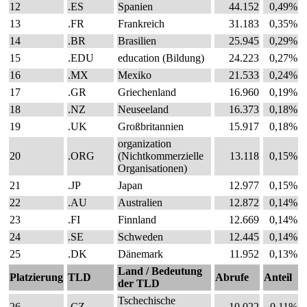
12
.ES
Spanien
44.152
0,49%
13
.FR
Frankreich
31.183
0,35%
14
.BR
Brasilien
25.945
0,29%
15
.EDU
education (Bildung)
24.223
0,27%
16
.MX
Mexiko
21.533
0,24%
17
.GR
Griechenland
16.960
0,19%
18
.NZ
Neuseeland
16.373
0,18%
19
.UK
Großbritannien
15.917
0,18%
organization
20
.ORG
(Nichtkommerzielle
13.118
0,15%
Organisationen)
21
.JP
Japan
12.977
0,15%
22
.AU
Australien
12.872
0,14%
23
.FI
Finnland
12.669
0,14%
24
.SE
Schweden
12.445
0,14%
25
.DK
Dänemark
11.952
0,13%
Land / Bedeutung
Platzierung
TLD
Abrufe
Anteil
der TLD
Tschechische
26
.CZ
10.022
0,11%