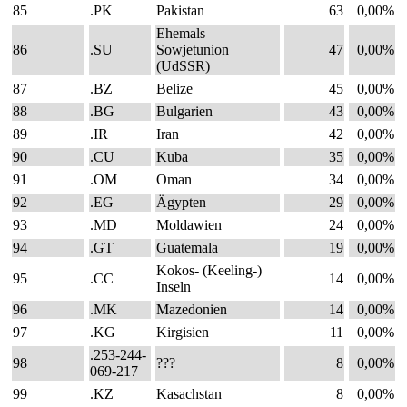
85
.PK
Pakistan
63
0,00%
Ehemals
86
.SU
Sowjetunion
47
0,00%
(UdSSR)
87
.BZ
Belize
45
0,00%
88
.BG
Bulgarien
43
0,00%
89
.IR
Iran
42
0,00%
90
.CU
Kuba
35
0,00%
91
.OM
Oman
34
0,00%
92
.EG
Ägypten
29
0,00%
93
.MD
Moldawien
24
0,00%
94
.GT
Guatemala
19
0,00%
Kokos- (Keeling-)
95
.CC
14
0,00%
Inseln
96
.MK
Mazedonien
14
0,00%
97
.KG
Kirgisien
11
0,00%
.253-244-
98
???
8
0,00%
069-217
99
.KZ
Kasachstan
8
0,00%