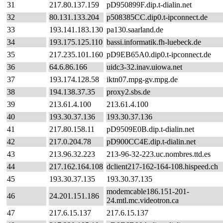
31
217.80.137.159
pD950899F.dip.t-dialin.net
32
80.131.133.204
p508385CC.dip0.t-ipconnect.de
33
193.141.183.130
pa130.saarland.de
34
193.175.125.110
bassi.informatik.fh-luebeck.de
35
217.235.101.160
pD9EB65A0.dip0.t-ipconnect.de
36
64.6.86.166
uidc3-32.inav.uiowa.net
37
193.174.128.58
iktn07.mpg-gv.mpg.de
38
194.138.37.35
proxy2.sbs.de
39
213.61.4.100
213.61.4.100
40
193.30.37.136
193.30.37.136
41
217.80.158.11
pD9509E0B.dip.t-dialin.net
42
217.0.204.78
pD900CC4E.dip.t-dialin.net
43
213.96.32.223
213-96-32-223.uc.nombres.ttd.es
44
217.162.164.108
dclient217-162-164-108.hispeed.ch
45
193.30.37.135
193.30.37.135
modemcable186.151-201-
46
24.201.151.186
24.mtl.mc.videotron.ca
47
217.6.15.137
217.6.15.137