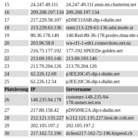
15
24.247.49.111
24.247.49.111.mon.mi.chartermi.net
16
209.208.197.134
209.208.197.134
17
217.229.58.107
pD9E53A6B.dip.t-dialin.net
18
213.229.63.136
static213-229-63-136.adsl.inode.at
19
80.36.178.140
140.Red-80-36-178.pooles.rima-tde.
20
203.96.58.8
wn-cf1-1-eth1.connections.net.nz
21
216.75.177.192
177-192.SPEEDe.golden.net
22
213.69.193.146
213.69.193.146
23
213.70.204.126
213.70.204.126
24
62.226.12.69
p3EE20C45.dip.t-dialin.net
25
62.226.12.54
p3EE20C36.dip.t-dialin.net
Platzierung
IP
Servername
customer-148-235-94-
26
148.235.94.178
178.uninet.net.mx
27
217.80.158.42
pD9509E2A.dip.t-dialin.net
28
212.121.135.227
h-212.121.135.227.host.de.colt.net
29
202.105.197.2
202.105.197.2
30
217.162.72.196
dclient217-162-72-196.hispeed.ch