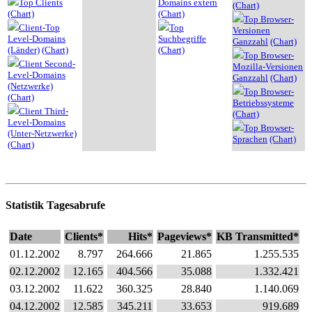
Top Clients
Domains extern
(Chart)
(Chart)
(Chart)
Top Browser-
Client-Top
Top
Versionen
Level-Domains
Suchbegriffe
Ganzzahl
(Chart)
(Länder)
(Chart)
(Chart)
Top Browser-
Client Second-
Mozilla-Versionen
Level-Domains
Ganzzahl
(Chart)
(Netzwerke)
Top Browser-
(Chart)
Betriebssysteme
Client Third-
(Chart)
Level-Domains
Top Browser-
(Unter-Netzwerke)
Sprachen
(Chart)
(Chart)
Statistik Tagesabrufe
Date
Clients*
Hits*
Pageviews*
KB Transmitted*
01.12.2002
8.797
264.666
21.865
1.255.535
02.12.2002
12.165
404.566
35.088
1.332.421
03.12.2002
11.622
360.325
28.840
1.140.069
04.12.2002
12.585
345.211
33.653
919.689