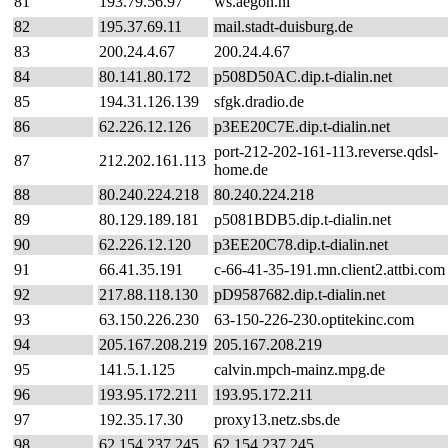
81
193.79.56.97
ws.aegon.nl
82
195.37.69.11
mail.stadt-duisburg.de
83
200.24.4.67
200.24.4.67
84
80.141.80.172
p508D50AC.dip.t-dialin.net
85
194.31.126.139
sfgk.dradio.de
86
62.226.12.126
p3EE20C7E.dip.t-dialin.net
port-212-202-161-113.reverse.qdsl-
87
212.202.161.113
home.de
88
80.240.224.218
80.240.224.218
89
80.129.189.181
p5081BDB5.dip.t-dialin.net
90
62.226.12.120
p3EE20C78.dip.t-dialin.net
91
66.41.35.191
c-66-41-35-191.mn.client2.attbi.com
92
217.88.118.130
pD9587682.dip.t-dialin.net
93
63.150.226.230
63-150-226-230.optitekinc.com
94
205.167.208.219
205.167.208.219
95
141.5.1.125
calvin.mpch-mainz.mpg.de
96
193.95.172.211
193.95.172.211
97
192.35.17.30
proxy13.netz.sbs.de
98
62.154.237.245
62.154.237.245