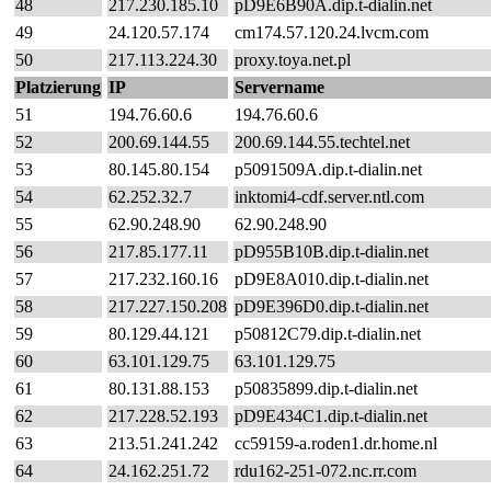
48
217.230.185.10
pD9E6B90A.dip.t-dialin.net
49
24.120.57.174
cm174.57.120.24.lvcm.com
50
217.113.224.30
proxy.toya.net.pl
Platzierung
IP
Servername
51
194.76.60.6
194.76.60.6
52
200.69.144.55
200.69.144.55.techtel.net
53
80.145.80.154
p5091509A.dip.t-dialin.net
54
62.252.32.7
inktomi4-cdf.server.ntl.com
55
62.90.248.90
62.90.248.90
56
217.85.177.11
pD955B10B.dip.t-dialin.net
57
217.232.160.16
pD9E8A010.dip.t-dialin.net
58
217.227.150.208
pD9E396D0.dip.t-dialin.net
59
80.129.44.121
p50812C79.dip.t-dialin.net
60
63.101.129.75
63.101.129.75
61
80.131.88.153
p50835899.dip.t-dialin.net
62
217.228.52.193
pD9E434C1.dip.t-dialin.net
63
213.51.241.242
cc59159-a.roden1.dr.home.nl
64
24.162.251.72
rdu162-251-072.nc.rr.com