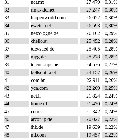
31
net.mx
27.479
0,31%
32
rima-tde.net
27.247
0,30%
33
btopenworld.com
26.622
0,30%
34
ewetel.net
26.593
0,30%
35
netcologne.de
26.162
0,29%
36
chello.at
25.452
0,28%
37
tuevsued.de
25.405
0,28%
38
mpg.de
25.278
0,28%
39
telenet-ops.be
24.576
0,27%
40
bellsouth.net
23.157
0,26%
41
com.br
22.911
0,26%
42
ycn.com
22.269
0,25%
43
net.il
21.824
0,24%
44
home.nl
21.470
0,24%
45
co.uk
21.342
0,24%
46
arcor-ip.de
20.027
0,22%
47
ihk.de
19.639
0,22%
48
ntl.com
19.457
0,22%