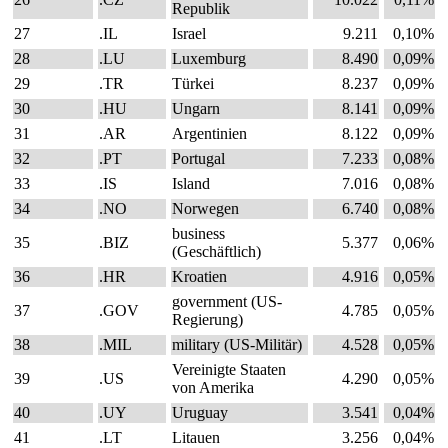
Republik
27
.IL
Israel
9.211
0,10%
28
.LU
Luxemburg
8.490
0,09%
29
.TR
Türkei
8.237
0,09%
30
.HU
Ungarn
8.141
0,09%
31
.AR
Argentinien
8.122
0,09%
32
.PT
Portugal
7.233
0,08%
33
.IS
Island
7.016
0,08%
34
.NO
Norwegen
6.740
0,08%
business
35
.BIZ
5.377
0,06%
(Geschäftlich)
36
.HR
Kroatien
4.916
0,05%
government (US-
37
.GOV
4.785
0,05%
Regierung)
38
.MIL
military (US-Militär)
4.528
0,05%
Vereinigte Staaten
39
.US
4.290
0,05%
von Amerika
40
.UY
Uruguay
3.541
0,04%
41
.LT
Litauen
3.256
0,04%