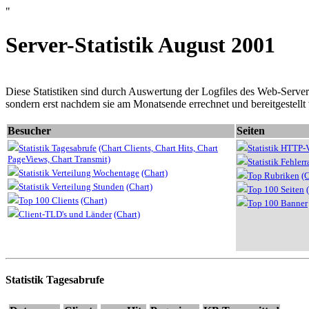
"
Server-Statistik August 2001
Diese Statistiken sind durch Auswertung der Logfiles des Web-Servers e
sondern erst nachdem sie am Monatsende errechnet und bereitgestellt
Besucher
Seiten
Statistik Tagesabrufe
(Chart Clients,
Chart Hits,
Chart
Statistik HTTP-
PageViews,
Chart Transmit)
Statistik Fehlerr
Statistik Verteilung Wochentage
(Chart)
Top Rubriken
(C
Statistik Verteilung Stunden
(Chart)
Top 100 Seiten
Top 100 Clients
(Chart)
Top 100 Banner
Client-TLD's und Länder
(Chart)
Statistik Tagesabrufe