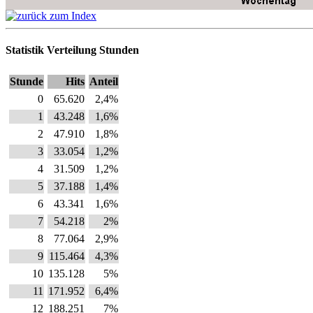
Statistik Verteilung Stunden
Stunde
Hits
Anteil
0
65.620
2,4%
1
43.248
1,6%
2
47.910
1,8%
3
33.054
1,2%
4
31.509
1,2%
5
37.188
1,4%
6
43.341
1,6%
7
54.218
2%
8
77.064
2,9%
9
115.464
4,3%
10
135.128
5%
11
171.952
6,4%
12
188.251
7%