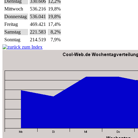
Dienstag
330.606
12,2%
Mittwoch
536.216
19,8%
Donnerstag
536.041
19,8%
Freitag
469.421
17,4%
Samstag
221.583
8,2%
Sonntag
214.519
7,9%