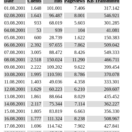
Date
Clients
Hits
Pageviews
KB Transmitted
01.08.2001
1.648
101.001
7.406
317.142
02.08.2001
1.643
96.487
8.001
546.921
03.08.2001
933
68.019
5.603
301.285
04.08.2001
53
939
104
41.081
05.08.2001
600
28.739
1.622
150.383
06.08.2001
2.392
97.655
7.862
509.042
07.08.2001
3.005
88.472
8.426
549.333
08.08.2001
2.518
150.024
11.290
466.711
09.08.2001
2.222
109.202
9.622
399.454
10.08.2001
1.995
110.591
8.786
370.078
11.08.2001
1.403
49.036
4.358
333.301
12.08.2001
1.629
60.223
6.210
269.607
13.08.2001
1.861
88.664
8.029
435.452
14.08.2001
2.117
75.344
7.114
362.227
15.08.2001
1.805
83.819
6.663
356.330
16.08.2001
1.777
111.324
8.238
508.967
17.08.2001
1.696
114.742
7.902
427.841