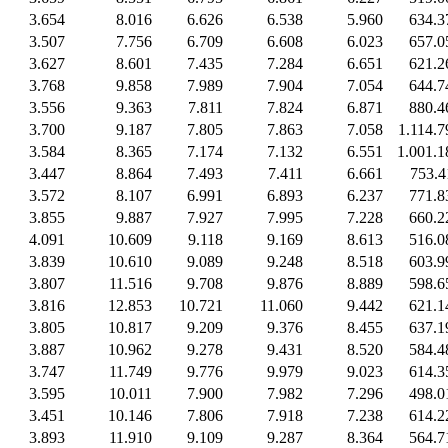
3.654
8.016
6.626
6.538
5.960
634.3
3.507
7.756
6.709
6.608
6.023
657.0
3.627
8.601
7.435
7.284
6.651
621.2
3.768
9.858
7.989
7.904
7.054
644.7
3.556
9.363
7.811
7.824
6.871
880.4
3.700
9.187
7.805
7.863
7.058
1.114.7
3.584
8.365
7.174
7.132
6.551
1.001.1
3.447
8.864
7.493
7.411
6.661
753.4
3.572
8.107
6.991
6.893
6.237
771.8
3.855
9.887
7.927
7.995
7.228
660.2
4.091
10.609
9.118
9.169
8.613
516.0
3.839
10.610
9.089
9.248
8.518
603.9
3.807
11.516
9.708
9.876
8.889
598.6
3.816
12.853
10.721
11.060
9.442
621.1
3.805
10.817
9.209
9.376
8.455
637.1
3.887
10.962
9.278
9.431
8.520
584.4
3.747
11.749
9.776
9.979
9.023
614.3
3.595
10.011
7.900
7.982
7.296
498.0
3.451
10.146
7.806
7.918
7.238
614.2
3.893
11.910
9.109
9.287
8.364
564.7