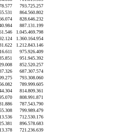
78.577
793.725.257
55.531
864.560.802
66.074
828.646.232
40.984
887.131.199
61.546
1.045.469.798
92.124
1.360.164.954
81.622
1.212.843.146
16.611
975.926.409
35.851
951.945.392
29.008
852.520.257
87.326
687.307.574
99.275
793.308.060
56.082
789.999.605
44.304
814.809.361
95.070
808.991.871
81.886
787.543.790
55.308
799.989.479
13.536
712.530.176
25.381
896.578.683
13.378
721.236.639