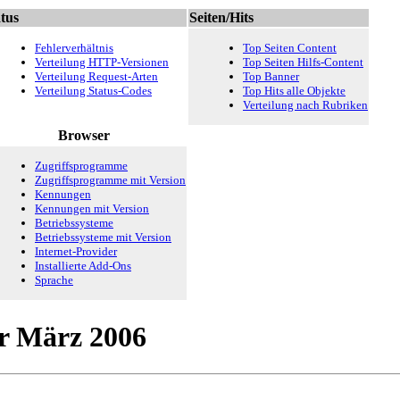
tus
Seiten/Hits
Fehlerverhältnis
Top Seiten Content
Verteilung HTTP-Versionen
Top Seiten Hilfs-Content
Verteilung Request-Arten
Top Banner
Verteilung Status-Codes
Top Hits alle Objekte
Verteilung nach Rubriken
Browser
Zugriffsprogramme
Zugriffsprogramme mit Version
Kennungen
Kennungen mit Version
Betriebssysteme
Betriebssysteme mit Version
Internet-Provider
Installierte Add-Ons
Sprache
ür März 2006