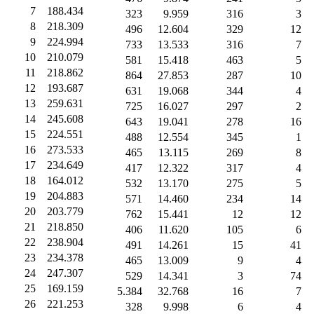
7
188.434
323
9.959
316
3
8
218.309
496
12.604
329
12
9
224.994
733
13.533
316
7
10
210.079
581
15.418
463
5
11
218.862
864
27.853
287
10
12
193.687
631
19.068
344
4
13
259.631
725
16.027
297
2
14
245.608
643
19.041
278
16
15
224.551
488
12.554
345
1
16
273.533
465
13.115
269
8
17
234.649
417
12.322
317
4
18
164.012
532
13.170
275
5
19
204.883
571
14.460
234
14
20
203.779
762
15.441
12
12
21
218.850
406
11.620
105
6
22
238.904
491
14.261
15
41
23
234.378
465
13.009
9
4
24
247.307
529
14.341
3
74
25
169.159
5.384
32.768
16
7
26
221.253
328
9.998
6
4