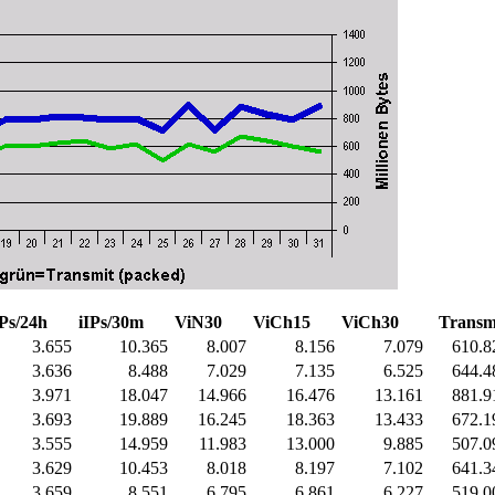
IPs/24h
iIPs/30m
ViN30
ViCh15
ViCh30
Transm
3.655
10.365
8.007
8.156
7.079
610.8
3.636
8.488
7.029
7.135
6.525
644.4
3.971
18.047
14.966
16.476
13.161
881.9
3.693
19.889
16.245
18.363
13.433
672.1
3.555
14.959
11.983
13.000
9.885
507.0
3.629
10.453
8.018
8.197
7.102
641.3
3.659
8.551
6.795
6.861
6.227
519.0