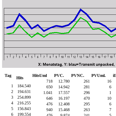
Tag
HitsUml
PVC.
PVNC.
PVUml.
i
Hits
718
12.780
261
16
1
184.540
650
14.942
281
6
2
194.631
1.041
17.557
296
1
3
254.899
646
16.197
470
10
4
216.255
476
12.408
295
6
5
156.843
940
15.468
263
7
6
199.554
476
9.874
241
5