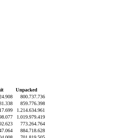
it
Unpacked
24.908
800.737.736
81.338
859.776.398
17.699
1.214.634.961
98.077
1.019.979.419
92.623
773.264.764
47.064
884.718.628
04.008
701.819.505