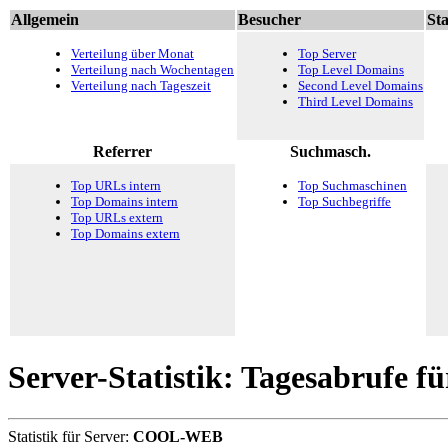
Allgemein
Besucher
Sta
Verteilung über Monat
Top Server
Verteilung nach Wochentagen
Top Level Domains
Verteilung nach Tageszeit
Second Level Domains
Third Level Domains
Referrer
Suchmasch.
Top URLs intern
Top Suchmaschinen
Top Domains intern
Top Suchbegriffe
Top URLs extern
Top Domains extern
Server-Statistik: Tagesabrufe f
Statistik für Server:
COOL-WEB