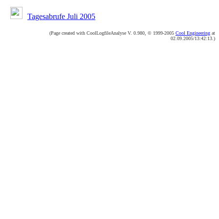
Tagesabrufe Juli 2005
(Page created with CoolLogfileAnalyse V. 0.980, © 1999-2005
Cool Engineering
at
02.09.2005/13:42:13.)