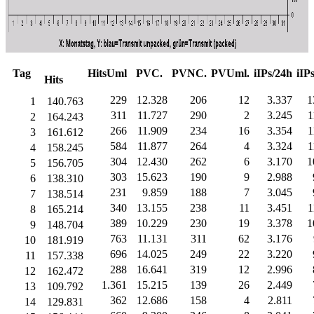
Tag
HitsUml
PVC.
PVNC.
PVUml.
iIPs/24h
iIP
Hits
229
12.328
206
12
3.337
1
1
140.763
311
11.727
290
2
3.245
1
2
164.243
266
11.909
234
16
3.354
1
3
161.612
584
11.877
264
4
3.324
1
4
158.245
304
12.430
262
6
3.170
1
5
156.705
303
15.623
190
9
2.988
6
138.310
231
9.859
188
7
3.045
7
138.514
340
13.155
238
11
3.451
1
8
165.214
389
10.229
230
19
3.378
1
9
148.704
763
11.131
311
62
3.176
10
181.919
696
14.025
249
22
3.220
11
157.338
288
16.641
319
12
2.996
12
162.472
1.361
15.215
139
26
2.449
13
109.792
362
12.686
158
4
2.811
14
129.831