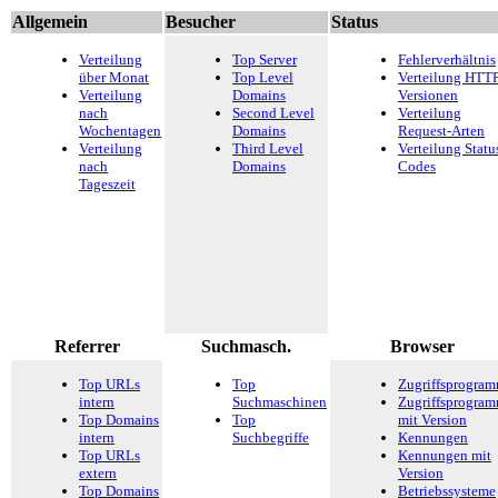
Allgemein
Besucher
Status
Verteilung
Top Server
Fehlerverhältnis
über Monat
Top Level
Verteilung HTTP
Verteilung
Domains
Versionen
nach
Second Level
Verteilung
Wochentagen
Domains
Request-Arten
Verteilung
Third Level
Verteilung Statu
nach
Domains
Codes
Tageszeit
Referrer
Suchmasch.
Browser
Top URLs
Top
Zugriffsprogra
intern
Suchmaschinen
Zugriffsprogra
Top Domains
Top
mit Version
intern
Suchbegriffe
Kennungen
Top URLs
Kennungen mit
extern
Version
Top Domains
Betriebssysteme