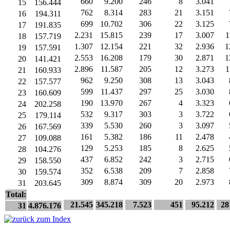
660
9.200
246
8
3.041
15
156.444
762
8.314
283
21
3.151
16
194.311
699
10.702
306
22
3.125
17
191.835
2.231
15.815
239
17
3.007
1
18
157.719
1.307
12.154
221
32
2.936
1
19
157.591
2.553
16.208
179
30
2.871
1
20
141.421
2.896
11.587
205
12
3.273
1
21
160.933
962
9.250
308
13
3.043
22
157.577
599
11.437
297
25
3.030
23
160.609
190
13.970
267
4
3.323
24
202.258
532
9.317
303
3
3.722
25
179.114
339
5.530
260
3
3.097
26
167.569
161
5.382
186
11
2.478
27
109.088
129
5.253
185
8
2.625
28
104.276
437
6.852
242
3
2.715
29
158.550
352
6.538
209
7
2.858
30
159.574
309
8.874
309
20
2.973
31
203.645
Total:
21.545
345.218
7.523
451
95.212
28
31
4.876.176