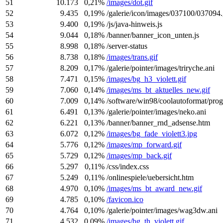
51
10.173
0,21%
/images/dot.gif
52
9.435
0,19%
/galerie/icon/images/037100/037094.
53
9.400
0,19%
/js/java-hinweis.js
54
9.044
0,18%
/banner/banner_icon_unten.js
55
8.998
0,18%
/server-status
56
8.738
0,18%
/images/trans.gif
57
8.209
0,17%
/galerie/pointer/images/triryche.ani
58
7.471
0,15%
/images/bg_h3_violett.gif
59
7.060
0,14%
/images/ms_bt_aktuelles_new.gif
60
7.009
0,14%
/software/win98/coolautoformat/prog
61
6.491
0,13%
/galerie/pointer/images/neko.ani
62
6.221
0,13%
/banner/banner_rnd_adsense.htm
63
6.072
0,12%
/images/bg_fade_violett3.jpg
64
5.776
0,12%
/images/mp_forward.gif
65
5.729
0,12%
/images/mp_back.gif
66
5.297
0,11%
/css/index.css
67
5.249
0,11%
/onlinespiele/uebersicht.htm
68
4.970
0,10%
/images/ms_bt_award_new.gif
69
4.785
0,10%
/favicon.ico
70
4.764
0,10%
/galerie/pointer/images/wag3dw.ani
71
4.532
0,09%
/images/bg_th_violett.gif