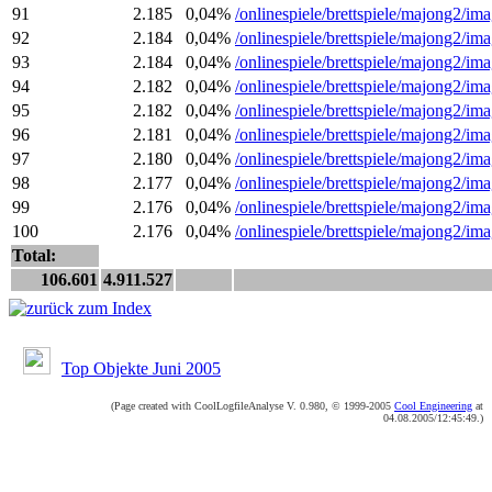
91
2.185
0,04%
/onlinespiele/brettspiele/majong2/ima
92
2.184
0,04%
/onlinespiele/brettspiele/majong2/ima
93
2.184
0,04%
/onlinespiele/brettspiele/majong2/ima
94
2.182
0,04%
/onlinespiele/brettspiele/majong2/ima
95
2.182
0,04%
/onlinespiele/brettspiele/majong2/ima
96
2.181
0,04%
/onlinespiele/brettspiele/majong2/ima
97
2.180
0,04%
/onlinespiele/brettspiele/majong2/ima
98
2.177
0,04%
/onlinespiele/brettspiele/majong2/ima
99
2.176
0,04%
/onlinespiele/brettspiele/majong2/ima
100
2.176
0,04%
/onlinespiele/brettspiele/majong2/ima
Total:
106.601
4.911.527
Top Objekte Juni 2005
(Page created with CoolLogfileAnalyse V. 0.980, © 1999-2005
Cool Engineering
at
04.08.2005/12:45:49.)