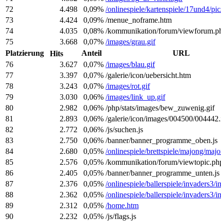
72
4.498
0,09%
/onlinespiele/kartenspiele/17und4/pic/
73
4.424
0,09%
/menue_noframe.htm
74
4.035
0,08%
/kommunikation/forum/viewforum.p
75
3.668
0,07%
/images/grau.gif
Platzierung
Anteil
URL
Hits
76
3.627
0,07%
/images/blau.gif
77
3.397
0,07%
/galerie/icon/uebersicht.htm
78
3.243
0,07%
/images/rot.gif
79
3.030
0,06%
/images/link_up.gif
80
2.982
0,06%
/php/stats/images/bew_zuwenig.gif
81
2.893
0,06%
/galerie/icon/images/004500/004442.
82
2.772
0,06%
/js/suchen.js
83
2.750
0,06%
/banner/banner_programme_oben.js
84
2.680
0,05%
/onlinespiele/brettspiele/majong/maj
85
2.576
0,05%
/kommunikation/forum/viewtopic.ph
86
2.405
0,05%
/banner/banner_programme_unten.js
87
2.376
0,05%
/onlinespiele/ballerspiele/invaders3/i
88
2.362
0,05%
/onlinespiele/ballerspiele/invaders3/i
89
2.312
0,05%
/home.htm
90
2.232
0,05%
/js/flags.js