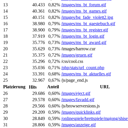
13
40.433
0,82%
/images/ms_bt_forum.gif
14
40.361
0,82%
/images/ms_bt_games.gif
15
40.151
0,82%
/images/bg_fade_violett2.jpg
16
38.980
0,79%
/images/ms_bt_gaestebuch.gif
17
38.900
0,79%
/images/ms_bt_register.gif
18
37.919
0,77%
/images/ms_bt_login.gif
19
35.776
0,73%
/images/ms_bt_award.gif
20
35.629
0,73%
/images/harrow.cur
21
35.375
0,72%
/images/gruen.gif
22
35.296
0,72%
/css/cool.css
23
35.036
0,71%
/php/stats/url_count.php
24
33.391
0,68%
/images/ms_bt_aktuelles.gif
25
32.967
0,67%
/js/page_end.js
Platzierung
Anteil
URL
Hits
26
29.686
0,60%
/images/eject.gif
27
29.578
0,60%
/images/favadd.gif
28
29.566
0,60%
/js/browserversions.js
29
29.209
0,59%
/images/quicklinks.gif
30
28.849
0,59%
/onlinespiele/brettspiele/majong/shise
31
28.806
0,59%
/images/anzeige.gif