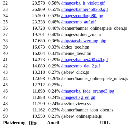
32
28.578
0,58%
/images/bg_h_violett.gif
33
26.969
0,55%
/images/banner468x60.gif
34
25.500
0,52%
/images/coollogo80.jpg
35
23.338
0,48%
/images/mp_auf.gif
36
19.728
0,40%
/banner/banner_onlinespiele_oben.js
37
19.701
0,40%
/images/ordner_zu.cur
38
17.680
0,36%
/php/stats/bewertung.php
39
16.073
0,33%
/index_tree.htm
40
16.004
0,33%
/menue_tree.htm
41
14.273
0,29%
/images/banner400x40.gif
42
14.080
0,29%
/images/mp_dat_2.gif
43
13.318
0,27%
/js/bew_click.js
44
12.698
0,26%
/banner/banner_onlinespiele_unten.js
45
12.312
0,25%
/
46
11.898
0,24%
/images/bg_fade_orange3.jpg
47
11.888
0,24%
/images/flag_en.gif
48
11.799
0,24%
/css/treeview.css
49
11.162
0,23%
/banner/banner_icon_oben.js
50
10.550
0,21%
/js/bew_onlinespiele.js
Platzierung
Anteil
URL
Hits