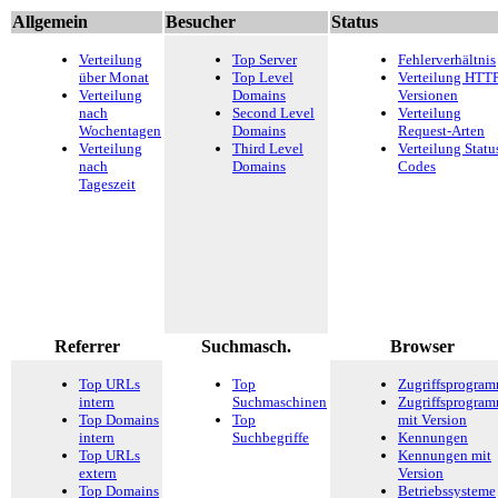
Allgemein
Besucher
Status
Verteilung
Top Server
Fehlerverhältnis
über Monat
Top Level
Verteilung HTTP
Verteilung
Domains
Versionen
nach
Second Level
Verteilung
Wochentagen
Domains
Request-Arten
Verteilung
Third Level
Verteilung Statu
nach
Domains
Codes
Tageszeit
Referrer
Suchmasch.
Browser
Top URLs
Top
Zugriffsprogra
intern
Suchmaschinen
Zugriffsprogra
Top Domains
Top
mit Version
intern
Suchbegriffe
Kennungen
Top URLs
Kennungen mit
extern
Version
Top Domains
Betriebssysteme