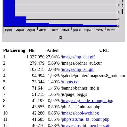
Platzierung
Anteil
URL
Hits
1
1.327.950
27,04%
/images/mp_dat.gif
2
279.479
5,69%
/images/ordner_auf.cur
3
102.215
2,08%
/images/mp_zu.gif
4
94.994
1,93%
/galerie/pointer/images/os8_poin.cur
5
73.344
1,49%
/robots.txt
6
71.644
1,46%
/banner/banner_rnd.js
7
51.715
1,05%
/js/page_beg.js
8
45.197
0,92%
/images/bg_fade_orange2.jpg
9
43.555
0,89%
/php/stats/ministat.php
10
42.280
0,86%
/images/cool-web.jpg
11
41.685
0,85%
/php/stats/ms_bt_count.php
12
40.776
0,83%
/images/ms_bt_members.gif