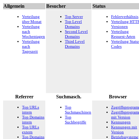
Allgemein
Besucher
Status
Verteilung
Top Server
Fehlerverhältnis
über Monat
Top Level
Verteilung HTTP
Verteilung
Domains
Versionen
nach
Second Level
Verteilung
Wochentagen
Domains
Request-Arten
Verteilung
Third Level
Verteilung Statu
nach
Domains
Codes
Tageszeit
Referrer
Suchmasch.
Browser
Top URLs
Top
Zugriffsprogra
intern
Suchmaschinen
Zugriffsprogra
Top Domains
Top
mit Version
intern
Suchbegriffe
Kennungen
Top URLs
Kennungen mit
extern
Version
Top Domains
Betriebssysteme