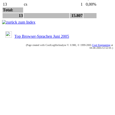
13
cs
1
0,00%
Total:
13
15.807
Top Browser-Sprachen Juni 2005
(Page created with CoolLogfileAnalyse V. 0.980, © 1999-2005
Cool Engineering
at
04.08.2005/12:52:01.)