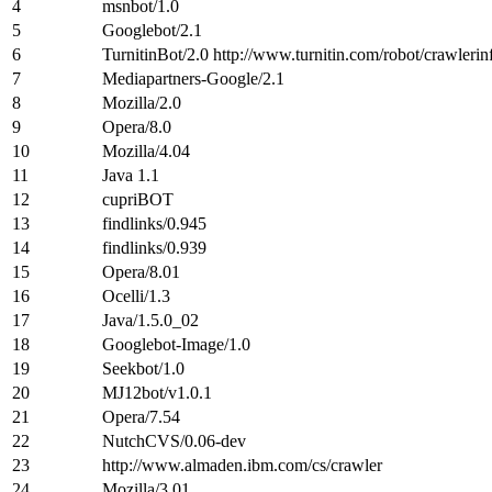
4
msnbot/1.0
5
Googlebot/2.1
6
TurnitinBot/2.0 http://www.turnitin.com/robot/crawlerin
7
Mediapartners-Google/2.1
8
Mozilla/2.0
9
Opera/8.0
10
Mozilla/4.04
11
Java 1.1
12
cupriBOT
13
findlinks/0.945
14
findlinks/0.939
15
Opera/8.01
16
Ocelli/1.3
17
Java/1.5.0_02
18
Googlebot-Image/1.0
19
Seekbot/1.0
20
MJ12bot/v1.0.1
21
Opera/7.54
22
NutchCVS/0.06-dev
23
http://www.almaden.ibm.com/cs/crawler
24
Mozilla/3.01