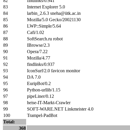
82
findlinks/0.941
83
Internet Explorer 5.0
84
larbin_2.6.3 sneha@iitk.ac.in
85
Mozilla/5.0 Gecko/20021130
86
LWP::Simple/5.64
87
Cafi/1.02
88
SoftSearch.ru robot
89
IBrowse/2.3
90
Opera/7.22
91
Mozilla/4.77
92
findlinks/0.937
93
IconSurf/2.0 favicon monitor
94
DA 7.0
95
EuripBot/0.2
96
Python-urllib/1.15
97
pipeLiner/0.12
98
heise-IT-Markt-Crawler
99
SOFT-WARE.NET Linkmeister 4.0
100
Trampel-PadBot
Total:
368