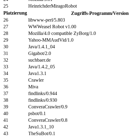
25
HeinrichderMiragoRobot
Platzierung
Zugriffs-Programm/Version
26
libwww-perl/5.803
27
WWWeasel Robot v1.00
28
Mozilla/4.0 compatible ZyBorg/1.0
29
Yahoo-MMAudVid/1.0
30
Java/1.4.1_04
31
Gigabot/2.0
32
suchbaer.de
33
Java/1.4.2_05
34
Java1.3.1
35
Crawler
36
Miva
37
findlinks/0.944
38
findlinks/0.930
39
ConveraCrawler/0.9
40
psbot/0.1
41
ConveraCrawler/0.8
42
Java1.3.1_10
43
TheSuBot/0.1