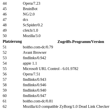
44
Opera/7.23
45
BruinBot
46
NG/2.0
47
dcs
48
ScSpider/0.2
49
cfetch/1.0
50
Mozilla/3.0
Platzierung
Zugriffs-Programm/Version
51
boitho.com-dc/0.79
52
Avant Browser
53
findlinks/0.942
54
appie 1.1
55
Microsoft URL Control - 6.01.9782
56
Opera/7.51
57
findlinks/0.943
58
findlinks/0.946
59
findlinks/0.940
60
findlinks/0.947
61
boitho.com-dc/0.81
62
Mozilla/4.0 compatible ZyBorg/1.0 Dead Link Checker