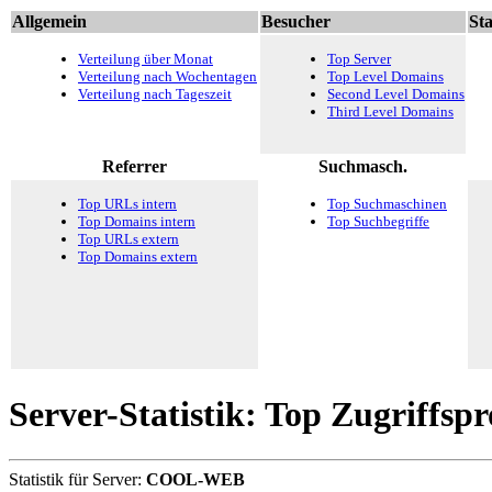
Allgemein
Besucher
Sta
Verteilung über Monat
Top Server
Verteilung nach Wochentagen
Top Level Domains
Verteilung nach Tageszeit
Second Level Domains
Third Level Domains
Referrer
Suchmasch.
Top URLs intern
Top Suchmaschinen
Top Domains intern
Top Suchbegriffe
Top URLs extern
Top Domains extern
Server-Statistik: Top Zugriffsp
Statistik für Server:
COOL-WEB