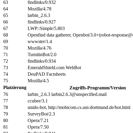
63
findlinks/0.932
64
Mozilla/4.78
65
larbin_2.6.3
66
findlinks/0.927
67
LWP::Simple/5.803
68
Openfind data gatherer, Openbot/3.0+(robot-response@
69
wwwster/1.4
70
Mozilla/4.76
71
TurnitinBot/2.0
72
findlinks/0.934
73
EmeraldShield.com WebBot
74
DeuPAD Factsheets
75
Mozilla/4.5
Platzierung
Zugriffs-Programm/Version
76
larbin_2.6.3 larbin2.6.3@unspecified.mail
77
ccubee/3.1
78
unido-bot, http://mobicom.cs.uni-dortmund.de/bot.html
79
SurveyBot/2.3
80
Opera/7.21
81
Opera/7.50