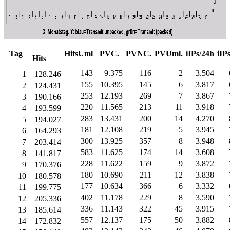
Tag
HitsUml
PVC.
PVNC.
PVUml.
iIPs/24h
iIP
Hits
143
9.375
116
2
3.504
1
128.246
155
10.395
145
6
3.817
2
124.431
253
12.193
269
7
3.867
3
190.166
220
11.565
213
11
3.918
4
193.599
283
13.431
200
14
4.270
5
194.027
181
12.108
219
5
3.945
6
164.293
300
13.925
357
8
3.948
7
203.414
583
11.625
174
14
3.608
8
141.817
228
11.622
159
9
3.872
9
170.376
180
10.690
211
12
3.838
10
180.578
177
10.634
366
6
3.332
11
199.775
402
11.178
229
8
3.590
12
205.336
336
11.143
322
45
3.915
13
185.614
557
12.137
175
50
3.882
14
172.832