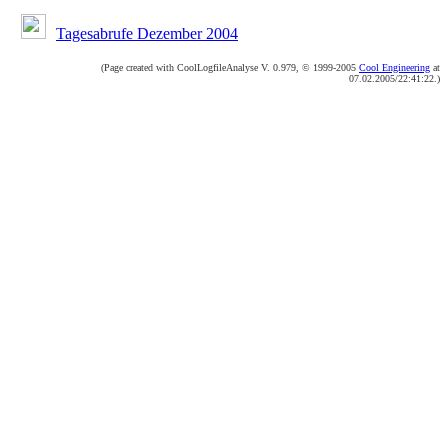
Tagesabrufe Dezember 2004
(Page created with CoolLogfileAnalyse V. 0.979, © 1999-2005
Cool Engineering
at
07.02.2005/22:41:22.)