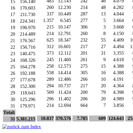
483
12.143
242
46
4.079
15
156.140
260
12.230
214
48
4.282
16
170.603
337
10.449
287
13
4.044
17
211.730
1.357
6.545
277
5
3.664
18
224.341
215
10.147
306
3
3.668
19
196.970
214
12.791
260
8
4.150
20
214.489
625
18.347
232
55
4.409
1
21
176.567
312
16.601
217
27
4.494
1
22
156.716
373
12.112
201
31
3.355
23
140.475
245
11.460
261
9
4.618
24
168.326
258
12.573
275
15
4.388
25
164.278
558
14.414
305
16
4.388
26
192.188
289
12.486
266
10
4.191
27
177.678
294
10.737
217
20
4.364
28
152.300
509
11.424
200
79
4.398
29
118.643
296
11.402
206
20
4.989
30
125.296
214
12.694
664
7
3.856
31
179.971
Total:
10.837
370.576
7.785
609
124.643
25
31
5.381.215