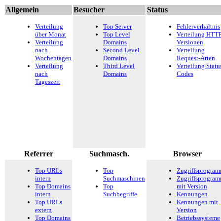
Allgemein
Besucher
Status
Verteilung
Top Server
Fehlerverhältnis
über Monat
Top Level
Verteilung HTTP
Verteilung
Domains
Versionen
nach
Second Level
Verteilung
Wochentagen
Domains
Request-Arten
Verteilung
Third Level
Verteilung Statu
nach
Domains
Codes
Tageszeit
Referrer
Suchmasch.
Browser
Top URLs
Top
Zugriffsprogra
intern
Suchmaschinen
Zugriffsprogra
Top Domains
Top
mit Version
intern
Suchbegriffe
Kennungen
Top URLs
Kennungen mit
extern
Version
Top Domains
Betriebssysteme