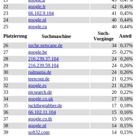
22
google.fr
42
0,46%
23
66.102.9.104
41
0,45%
24
google.nl
40
0,44%
25
google.ca
40
0,44%
Such-
Platzierung
Anteil
Suchmaschine
Vorgänge
26
suche.netscape.de
34
0,37%
27
google.be
25
0,27%
28
216.239.37.104
24
0,26%
29
216.239.59.104
24
0,26%
30
palmania.de
24
0,26%
31
teescout.de
21
0,23%
32
google.es
21
0,23%
33
picsearch.de
20
0,22%
34
google.co.uk
17
0,18%
35
jackthegrabber.de
17
0,18%
36
66.102.11.104
15
0,16%
37
google.co.th
15
0,16%
38
google.pl
14
0,15%
39
soft32.com
14
0,15%