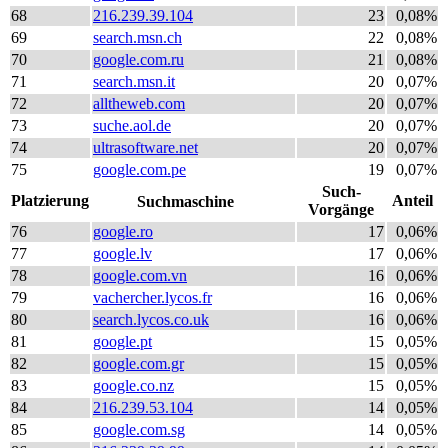
68
216.239.39.104
23
0,08%
69
search.msn.ch
22
0,08%
70
google.com.ru
21
0,08%
71
search.msn.it
20
0,07%
72
alltheweb.com
20
0,07%
73
suche.aol.de
20
0,07%
74
ultrasoftware.net
20
0,07%
75
google.com.pe
19
0,07%
Such-
Platzierung
Anteil
Suchmaschine
Vorgänge
76
google.ro
17
0,06%
77
google.lv
17
0,06%
78
google.com.vn
16
0,06%
79
vachercher.lycos.fr
16
0,06%
80
search.lycos.co.uk
16
0,06%
81
google.pt
15
0,05%
82
google.com.gr
15
0,05%
83
google.co.nz
15
0,05%
84
216.239.53.104
14
0,05%
85
google.com.sg
14
0,05%