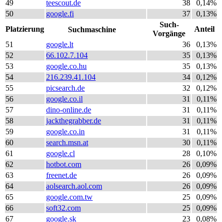
49
teescout.de
38
0,14%
50
google.fi
37
0,13%
Such-
Platzierung
Anteil
Suchmaschine
Vorgänge
51
google.lt
36
0,13%
52
66.102.7.104
35
0,13%
53
google.co.hu
35
0,13%
54
216.239.41.104
34
0,12%
55
picsearch.de
32
0,12%
56
google.co.il
31
0,11%
57
dino-online.de
31
0,11%
58
jackthegrabber.de
31
0,11%
59
google.co.in
31
0,11%
60
search.msn.at
30
0,11%
61
google.cl
28
0,10%
62
hotbot.com
26
0,09%
63
freenet.de
26
0,09%
64
aolsearch.aol.com
26
0,09%
65
google.com.tw
25
0,09%
66
soft32.com
25
0,09%
67
google.sk
23
0,08%