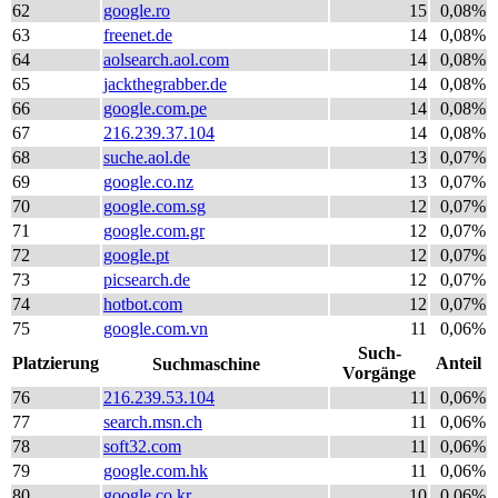
62
google.ro
15
0,08%
63
freenet.de
14
0,08%
64
aolsearch.aol.com
14
0,08%
65
jackthegrabber.de
14
0,08%
66
google.com.pe
14
0,08%
67
216.239.37.104
14
0,08%
68
suche.aol.de
13
0,07%
69
google.co.nz
13
0,07%
70
google.com.sg
12
0,07%
71
google.com.gr
12
0,07%
72
google.pt
12
0,07%
73
picsearch.de
12
0,07%
74
hotbot.com
12
0,07%
75
google.com.vn
11
0,06%
Such-
Platzierung
Anteil
Suchmaschine
Vorgänge
76
216.239.53.104
11
0,06%
77
search.msn.ch
11
0,06%
78
soft32.com
11
0,06%
79
google.com.hk
11
0,06%
80
google.co.kr
10
0,06%