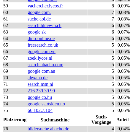
59
vachercher.lycos.fr
8
0,09%
60
google.com.
7
0,08%
61
suche.aol.de
7
0,08%
62
search.bluewin.ch
6
0,07%
63
google.sk
6
0,07%
64
dino-online.de
6
0,07%
65
freesearch.co.uk
5
0,05%
66
google.com.vn
5
0,05%
67
zoek.lycos.nl
5
0,05%
68
search.abacho.com
5
0,05%
69
google.com.au
5
0,05%
70
alexana.de
5
0,05%
71
search.msn.nl
5
0,05%
72
216.239.39.99
5
0,05%
73
google.co.hu
5
0,05%
74
google.startsiden.no
5
0,05%
75
66.102.7.104
5
0,05%
Such-
Platzierung
Anteil
Suchmaschine
Vorgänge
76
bildersuche.abacho.de
4
0,04%