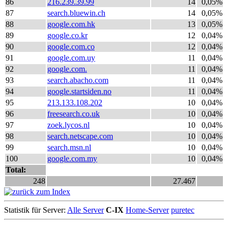
86
216.239.39.99
14
0,05%
87
search.bluewin.ch
14
0,05%
88
google.com.hk
13
0,05%
89
google.co.kr
12
0,04%
90
google.com.co
12
0,04%
91
google.com.uy
11
0,04%
92
google.com.
11
0,04%
93
search.abacho.com
11
0,04%
94
google.startsiden.no
11
0,04%
95
213.133.108.202
10
0,04%
96
freesearch.co.uk
10
0,04%
97
zoek.lycos.nl
10
0,04%
98
search.netscape.com
10
0,04%
99
search.msn.nl
10
0,04%
100
google.com.my
10
0,04%
Total:
248
27.467
Statistik für Server:
Alle Server
C-IX
Home-Server
puretec