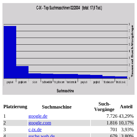
Such-
Platzierung
Anteil
Suchmaschine
Vorgänge
1
google.de
7.726
43,29%
2
google.com
1.816
10,17%
3
c-ix.de
701
3,93%
4
suche.web.de
679
3,80%