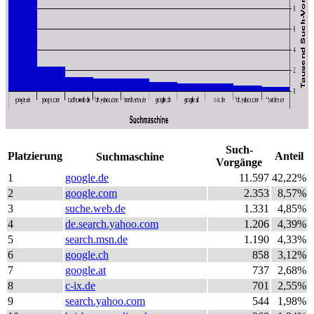
Such-
Platzierung
Anteil
Suchmaschine
Vorgänge
1
google.de
11.597
42,22%
2
google.com
2.353
8,57%
3
suche.web.de
1.331
4,85%
4
de.search.yahoo.com
1.206
4,39%
5
search.msn.de
1.190
4,33%
6
google.ch
858
3,12%
7
google.at
737
2,68%
8
c-ix.de
701
2,55%
9
search.yahoo.com
544
1,98%