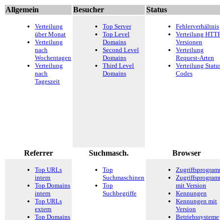
Allgemein
Besucher
Status
Verteilung
Top Server
Fehlerverhältnis
über Monat
Top Level
Verteilung HTTP
Verteilung
Domains
Versionen
nach
Second Level
Verteilung
Wochentagen
Domains
Request-Arten
Verteilung
Third Level
Verteilung Statu
nach
Domains
Codes
Tageszeit
Referrer
Suchmasch.
Browser
Top URLs
Top
Zugriffsprogra
intern
Suchmaschinen
Zugriffsprogra
Top Domains
Top
mit Version
intern
Suchbegriffe
Kennungen
Top URLs
Kennungen mit
extern
Version
Top Domains
Betriebssysteme