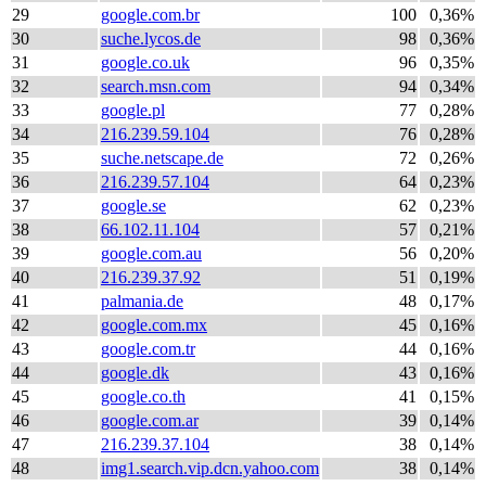
29
google.com.br
100
0,36%
30
suche.lycos.de
98
0,36%
31
google.co.uk
96
0,35%
32
search.msn.com
94
0,34%
33
google.pl
77
0,28%
34
216.239.59.104
76
0,28%
35
suche.netscape.de
72
0,26%
36
216.239.57.104
64
0,23%
37
google.se
62
0,23%
38
66.102.11.104
57
0,21%
39
google.com.au
56
0,20%
40
216.239.37.92
51
0,19%
41
palmania.de
48
0,17%
42
google.com.mx
45
0,16%
43
google.com.tr
44
0,16%
44
google.dk
43
0,16%
45
google.co.th
41
0,15%
46
google.com.ar
39
0,14%
47
216.239.37.104
38
0,14%
48
img1.search.vip.dcn.yahoo.com
38
0,14%