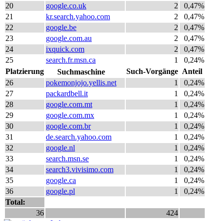
20
google.co.uk
2
0,47%
21
kr.search.yahoo.com
2
0,47%
22
google.be
2
0,47%
23
google.com.au
2
0,47%
24
ixquick.com
2
0,47%
25
search.fr.msn.ca
1
0,24%
Platzierung
Such-Vorgänge
Anteil
Suchmaschine
26
pokemonjojo.yellis.net
1
0,24%
27
packardbell.it
1
0,24%
28
google.com.mt
1
0,24%
29
google.com.mx
1
0,24%
30
google.com.br
1
0,24%
31
de.search.yahoo.com
1
0,24%
32
google.nl
1
0,24%
33
search.msn.se
1
0,24%
34
search3.vivisimo.com
1
0,24%
35
google.ca
1
0,24%
36
google.pl
1
0,24%
Total:
36
424