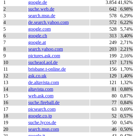
1
google.de
3.854
41,92%
2
suche.web.de
642
6,98%
3
search.msn.de
578
6,29%
4
de.search.yahoo.com
572
6,22%
5
google.com
528
5,74%
6
google.ch
313
3,40%
7
google.at
249
2,71%
8
search.yahoo.com
203
2,21%
9
pictures.ask.com
199
2,16%
10
sucheaol.aol.de
157
1,71%
11
brisbane.t-online.de
156
1,70%
12
ask.co.uk
129
1,40%
13
de.altavista.com
121
1,32%
14
altavista.com
81
0,88%
15
web.ask.com
80
0,87%
16
suche.fireball.de
77
0,84%
17
picsearch.com
63
0,69%
18
google.co.jp
52
0,57%
19
suche.lycos.de
50
0,54%
20
search.msn.com
46
0,50%
21
google.it
43
0,47%