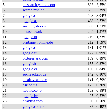
5
de.search.yahoo.com
633
3,55%
6
search.msn.de
605
3,39%
7
google.ch
543
3,04%
8
google.at
488
2,73%
9
search.yahoo.com
308
1,73%
10
tm.ask.co.uk
245
1,37%
11
google.nl
219
1,23%
12
brisbane.t-online.de
212
1,19%
13
google.ca
181
1,01%
14
google.fr
177
0,99%
15
pictures.ask.com
159
0,89%
16
google.it
155
0,87%
17
google.es
150
0,84%
18
sucheaol.aol.de
142
0,80%
19
de.altavista.com
141
0,79%
20
ask.co.uk
125
0,70%
21
google.co.jp
103
0,58%
22
google.be
95
0,53%
23
altavista.com
90
0,50%
24
google.com.br
87
0,49%