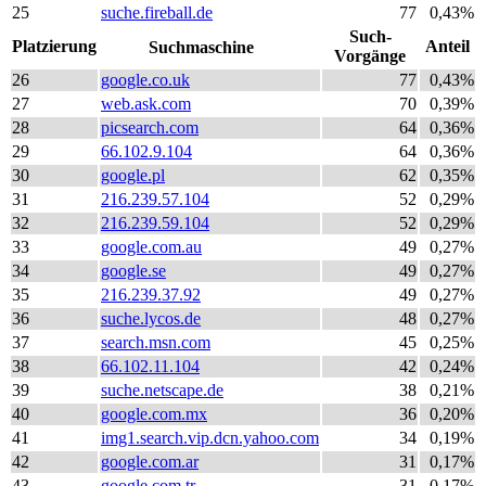
25
suche.fireball.de
77
0,43%
Such-
Platzierung
Anteil
Suchmaschine
Vorgänge
26
google.co.uk
77
0,43%
27
web.ask.com
70
0,39%
28
picsearch.com
64
0,36%
29
66.102.9.104
64
0,36%
30
google.pl
62
0,35%
31
216.239.57.104
52
0,29%
32
216.239.59.104
52
0,29%
33
google.com.au
49
0,27%
34
google.se
49
0,27%
35
216.239.37.92
49
0,27%
36
suche.lycos.de
48
0,27%
37
search.msn.com
45
0,25%
38
66.102.11.104
42
0,24%
39
suche.netscape.de
38
0,21%
40
google.com.mx
36
0,20%
41
img1.search.vip.dcn.yahoo.com
34
0,19%
42
google.com.ar
31
0,17%
43
google.com.tr
31
0,17%