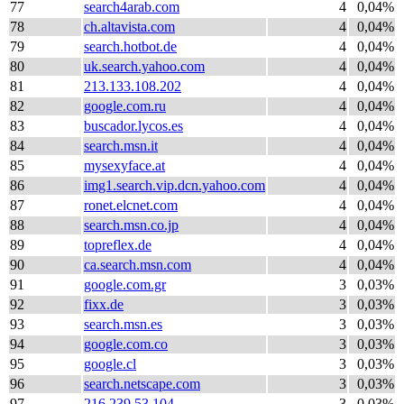
77
search4arab.com
4
0,04%
78
ch.altavista.com
4
0,04%
79
search.hotbot.de
4
0,04%
80
uk.search.yahoo.com
4
0,04%
81
213.133.108.202
4
0,04%
82
google.com.ru
4
0,04%
83
buscador.lycos.es
4
0,04%
84
search.msn.it
4
0,04%
85
mysexyface.at
4
0,04%
86
img1.search.vip.dcn.yahoo.com
4
0,04%
87
ronet.elcnet.com
4
0,04%
88
search.msn.co.jp
4
0,04%
89
topreflex.de
4
0,04%
90
ca.search.msn.com
4
0,04%
91
google.com.gr
3
0,03%
92
fixx.de
3
0,03%
93
search.msn.es
3
0,03%
94
google.com.co
3
0,03%
95
google.cl
3
0,03%
96
search.netscape.com
3
0,03%
97
216.239.53.104
3
0,03%