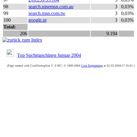
98
search.ninemsn.com.au
3
0,03%
99
search.msn.com.tw
3
0,03%
100
google.pt
3
0,03%
Total:
206
9.194
Top Suchmaschinen Januar 2004
(Page created with CoolSitelogStat V. 0.967, © 1999-2004
Cool Engineering
at 02.03.2004/17:35:01.)