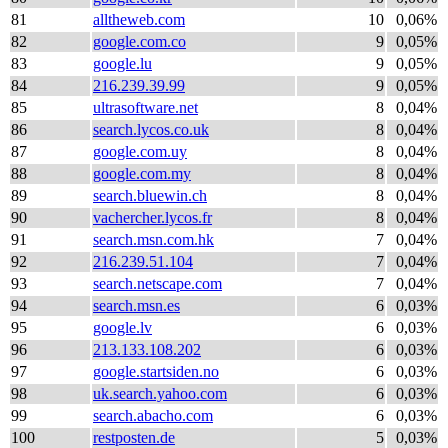
81
alltheweb.com
10
0,06%
82
google.com.co
9
0,05%
83
google.lu
9
0,05%
84
216.239.39.99
9
0,05%
85
ultrasoftware.net
8
0,04%
86
search.lycos.co.uk
8
0,04%
87
google.com.uy
8
0,04%
88
google.com.my
8
0,04%
89
search.bluewin.ch
8
0,04%
90
vachercher.lycos.fr
8
0,04%
91
search.msn.com.hk
7
0,04%
92
216.239.51.104
7
0,04%
93
search.netscape.com
7
0,04%
94
search.msn.es
6
0,03%
95
google.lv
6
0,03%
96
213.133.108.202
6
0,03%
97
google.startsiden.no
6
0,03%
98
uk.search.yahoo.com
6
0,03%
99
search.abacho.com
6
0,03%
100
restposten.de
5
0,03%