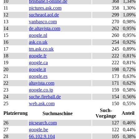
10
brisbane.t-online.de
368
1,34%
11
pictures.ask.com
358
1,30%
12
sucheaol.aol.de
299
1,09%
13
vanbasco.com
270
0,98%
14
de.altavista.com
262
0,95%
15
google.nl
260
0,95%
16
ask.co.uk
254
0,92%
17
tm.ask.co.uk
245
0,89%
18
google.fr
222
0,81%
19
google.ca
222
0,81%
20
google.it
198
0,72%
21
google.es
173
0,63%
22
altavista.com
171
0,62%
23
google.co.jp
159
0,58%
24
suche.fireball.de
154
0,56%
25
web.ask.com
150
0,55%
Such-
Platzierung
Anteil
Suchmaschine
Vorgänge
26
picsearch.com
127
0,46%
27
google.be
122
0,44%
28
66.102.9.104
105
0,38%