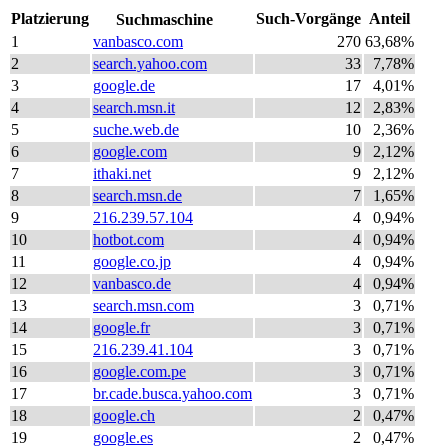
Platzierung
Such-Vorgänge
Anteil
Suchmaschine
1
vanbasco.com
270
63,68%
2
search.yahoo.com
33
7,78%
3
google.de
17
4,01%
4
search.msn.it
12
2,83%
5
suche.web.de
10
2,36%
6
google.com
9
2,12%
7
ithaki.net
9
2,12%
8
search.msn.de
7
1,65%
9
216.239.57.104
4
0,94%
10
hotbot.com
4
0,94%
11
google.co.jp
4
0,94%
12
vanbasco.de
4
0,94%
13
search.msn.com
3
0,71%
14
google.fr
3
0,71%
15
216.239.41.104
3
0,71%
16
google.com.pe
3
0,71%
17
br.cade.busca.yahoo.com
3
0,71%
18
google.ch
2
0,47%
19
google.es
2
0,47%