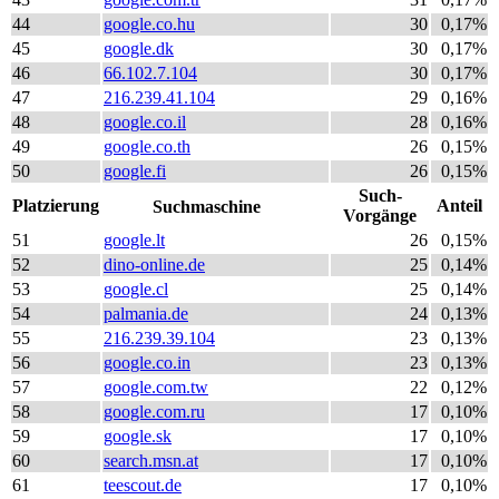
44
google.co.hu
30
0,17%
45
google.dk
30
0,17%
46
66.102.7.104
30
0,17%
47
216.239.41.104
29
0,16%
48
google.co.il
28
0,16%
49
google.co.th
26
0,15%
50
google.fi
26
0,15%
Such-
Platzierung
Anteil
Suchmaschine
Vorgänge
51
google.lt
26
0,15%
52
dino-online.de
25
0,14%
53
google.cl
25
0,14%
54
palmania.de
24
0,13%
55
216.239.39.104
23
0,13%
56
google.co.in
23
0,13%
57
google.com.tw
22
0,12%
58
google.com.ru
17
0,10%
59
google.sk
17
0,10%
60
search.msn.at
17
0,10%
61
teescout.de
17
0,10%