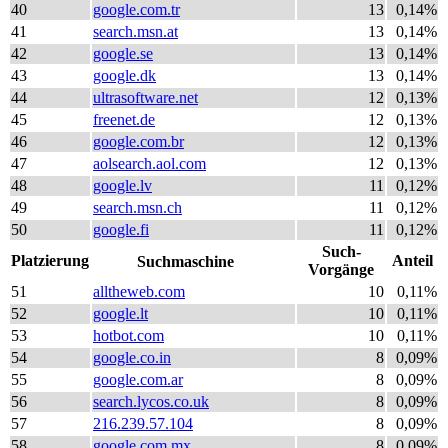
40
google.com.tr
13
0,14%
41
search.msn.at
13
0,14%
42
google.se
13
0,14%
43
google.dk
13
0,14%
44
ultrasoftware.net
12
0,13%
45
freenet.de
12
0,13%
46
google.com.br
12
0,13%
47
aolsearch.aol.com
12
0,13%
48
google.lv
11
0,12%
49
search.msn.ch
11
0,12%
50
google.fi
11
0,12%
Such-
Platzierung
Anteil
Suchmaschine
Vorgänge
51
alltheweb.com
10
0,11%
52
google.lt
10
0,11%
53
hotbot.com
10
0,11%
54
google.co.in
8
0,09%
55
google.com.ar
8
0,09%
56
search.lycos.co.uk
8
0,09%
57
216.239.57.104
8
0,09%
58
google.com.mx
8
0,09%