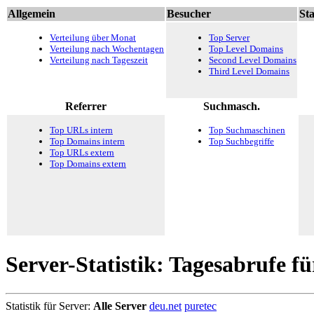
Allgemein
Besucher
Sta
Verteilung über Monat
Top Server
Verteilung nach Wochentagen
Top Level Domains
Verteilung nach Tageszeit
Second Level Domains
Third Level Domains
Referrer
Suchmasch.
Top URLs intern
Top Suchmaschinen
Top Domains intern
Top Suchbegriffe
Top URLs extern
Top Domains extern
Server-Statistik: Tagesabrufe fü
Statistik für Server:
Alle Server
deu.net
puretec