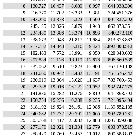
8
130.727
10.437
8.080
8.097
644.938.300
9
216.770
11.702
16.333
9.381
724.451.376
10
243.290
13.878
15.322
11.599
901.337.292
11
245.185
12.326
18.879
11.948
862.373.351
12
234.480
13.386
13.374
10.893
840.273.110
13
238.673
11.648
21.817
11.984
813.373.832
14
217.752
14.843
15.316
9.424
2.892.308.513
15
182.463
7.572
18.991
9.350
628.348.602
16
207.884
11.126
18.119
12.876
896.660.539
17
235.062
9.510
19.823
12.909
767.120.108
18
241.660
10.942
18.432
13.191
751.676.442
19
230.019
13.804
15.626
11.637
783.700.453
20
229.788
19.016
16.121
11.952
932.747.775
21
141.886
15.282
11.276
8.819
641.868.793
22
150.754
15.236
10.288
9.235
721.095.404
23
318.192
19.624
26.161
12.986
1.139.652.185
24
240.682
17.232
20.591
12.665
903.789.231
25
303.768
17.417
23.082
12.883
1.005.859.688
26
277.170
12.021
21.334
12.779
833.878.515
27
258.429
10.769
23.457
11.012
800.588.892