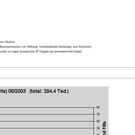
rte Objekte)
Benutzerinteresse wie Werbung, wiederkehrende Erklärungs- und Infoseiten)
sucher ist wegen dynamischer IP-Vergabe der Internetprovider höher)