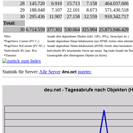
28
145.720
6.910
15.713
7.158
464.037.606
29
188.048
7.107
22.101
8.673
571.430.518
30
295.436
11.907
27.158
12.559
910.342.717
Total:
30
6.714.559
377.302
530.064
325.994
25.875.946.429
*Hits:
Anzahl aller abgerufenen Objekte (inkl. GIFs, JPGs, Javascripts etc.)
*PageViews Content (PV C.):
Anzahl abgerufener Haupt-Inhaltsseiten (nur HTML-Seiten ohne inkludie
*PageViews NoContent (PV NC.):
Anzahl abgerufener Neben-Inhaltsseiten (HTML-Seiten ohne besonderes 
*Individuelle IPs (ind. IPs):
Individuelle IPs besuchender Server am entspr. Tag (reale Anzahl der Be
*Transmit:
Gesamtgröße aller übertragenen Objekte (in Bytes)
Statistik für Server:
Alle Server
deu.net
puretec