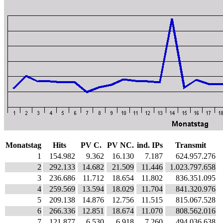
Monatstag
Hits
PV C.
PV NC.
ind. IPs
Transmit
1
154.982
9.362
16.130
7.187
624.957.276
2
292.133
14.682
21.509
11.446
1.023.797.658
3
236.686
11.712
18.654
11.802
836.351.095
4
259.569
13.594
18.029
11.704
841.320.976
5
209.138
14.876
12.756
11.515
815.067.528
6
266.336
12.851
18.674
11.070
808.562.016
7
121.877
6.530
6.918
7.260
494.036.638