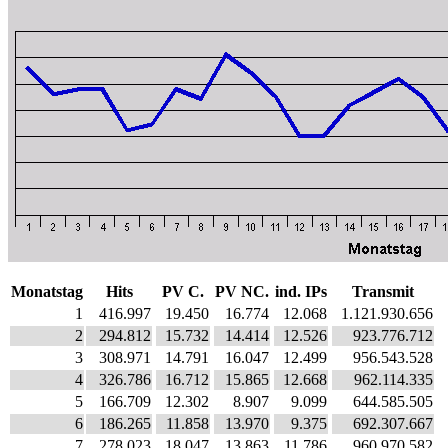
Monatstag
Hits
PV C.
PV NC.
ind. IPs
Transmit
1
416.997
19.450
16.774
12.068
1.121.930.656
2
294.812
15.732
14.414
12.526
923.776.712
3
308.971
14.791
16.047
12.499
956.543.528
4
326.786
16.712
15.865
12.668
962.114.335
5
166.709
12.302
8.907
9.099
644.585.505
6
186.265
11.858
13.970
9.375
692.307.667
7
278.023
18.047
13.863
11.786
960.970.582