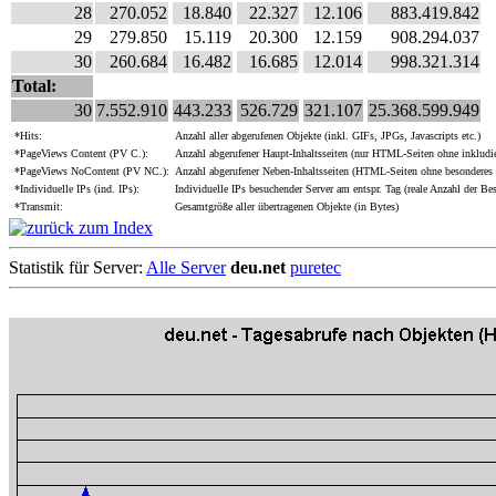
28
270.052
18.840
22.327
12.106
883.419.842
29
279.850
15.119
20.300
12.159
908.294.037
30
260.684
16.482
16.685
12.014
998.321.314
Total:
30
7.552.910
443.233
526.729
321.107
25.368.599.949
*Hits:
Anzahl aller abgerufenen Objekte (inkl. GIFs, JPGs, Javascripts etc.)
*PageViews Content (PV C.):
Anzahl abgerufener Haupt-Inhaltsseiten (nur HTML-Seiten ohne inkludie
*PageViews NoContent (PV NC.):
Anzahl abgerufener Neben-Inhaltsseiten (HTML-Seiten ohne besonderes 
*Individuelle IPs (ind. IPs):
Individuelle IPs besuchender Server am entspr. Tag (reale Anzahl der Be
*Transmit:
Gesamtgröße aller übertragenen Objekte (in Bytes)
Statistik für Server:
Alle Server
deu.net
puretec