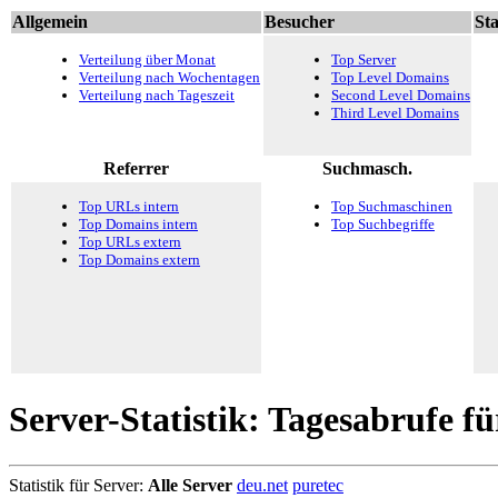
Allgemein
Besucher
Sta
Verteilung über Monat
Top Server
Verteilung nach Wochentagen
Top Level Domains
Verteilung nach Tageszeit
Second Level Domains
Third Level Domains
Referrer
Suchmasch.
Top URLs intern
Top Suchmaschinen
Top Domains intern
Top Suchbegriffe
Top URLs extern
Top Domains extern
Server-Statistik: Tagesabrufe fü
Statistik für Server:
Alle Server
deu.net
puretec