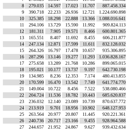
8
279.035
14.597
17.023
11.707
887.458.334
9
390.718
22.233
26.936
12.721
1.224.690.898
10
325.385
18.298
22.888
13.366
1.088.016.641
11
294.106
13.729
15.590
11.992
909.824.113
12
181.311
7.905
19.571
8.466
600.801.365
13
165.551
8.407
11.692
8.455
606.211.877
14
247.134
12.871
17.599
11.611
832.128.032
15
264.326
16.797
17.478
10.657
935.306.895
16
287.296
13.146
19.277
11.293
1.036.828.167
17
275.658
13.289
21.768
10.286
899.065.015
18
195.021
10.177
13.737
9.197
642.730.198
19
134.985
8.236
12.353
7.174
480.413.855
20
170.599
16.470
13.542
7.749
641.774.770
21
149.004
10.722
8.456
7.522
538.080.466
22
204.724
11.536
18.782
10.443
685.620.837
23
236.032
12.140
23.089
10.739
870.637.772
24
213.919
9.701
18.956
10.902
648.127.953
25
263.564
20.977
20.807
11.445
920.221.361
26
240.736
20.717
23.166
9.455
928.964.588
27
244.657
21.952
24.867
9.627
939.432.634