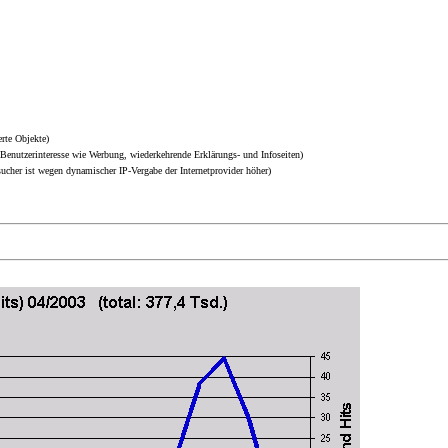
rte Objekte)
Benutzerinteresse wie Werbung, wiederkehrende Erklärungs- und Infoseiten)
sucher ist wegen dynamischer IP-Vergabe der Internetprovider höher)