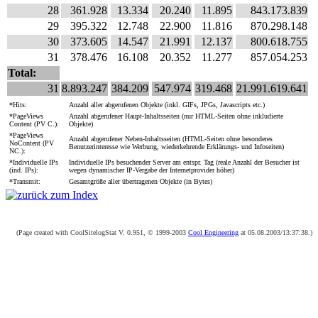
28
361.928
13.334
20.240
11.895
843.173.839
29
395.322
12.748
22.900
11.816
870.298.148
30
373.605
14.547
21.991
12.137
800.618.755
31
378.476
16.108
20.352
11.277
857.054.253
Total:
31
8.893.247
384.209
547.974
319.468
21.991.619.641
*Hits:
Anzahl aller abgerufenen Objekte (inkl. GIFs, JPGs, Javascripts etc.)
*PageViews
Anzahl abgerufener Haupt-Inhaltsseiten (nur HTML-Seiten ohne inkludierte
Content (PV C.):
Objekte)
*PageViews
Anzahl abgerufener Neben-Inhaltsseiten (HTML-Seiten ohne besonderes
NoContent (PV
Benutzerinteresse wie Werbung, wiederkehrende Erklärungs- und Infoseiten)
NC.):
*Individuelle IPs
Individuelle IPs besuchender Server am entspr. Tag (reale Anzahl der Besucher ist
(ind. IPs):
wegen dynamischer IP-Vergabe der Internetprovider höher)
*Transmit:
Gesamtgröße aller übertragenen Objekte (in Bytes)
(Page created with CoolSitelogStat V. 0.951, © 1999-2003
Cool Engineering
at 05.08.2003/13:37:38.)