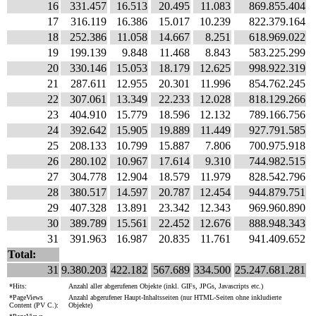
16
331.457
16.513
20.495
11.083
869.855.404
17
316.119
16.386
15.017
10.239
822.379.164
18
252.386
11.058
14.667
8.251
618.969.022
19
199.139
9.848
11.468
8.843
583.225.299
20
330.146
15.053
18.179
12.625
998.922.319
21
287.611
12.955
20.301
11.996
854.762.245
22
307.061
13.349
22.233
12.028
818.129.266
23
404.910
15.779
18.596
12.132
789.166.756
24
392.642
15.905
19.889
11.449
927.791.585
25
208.133
10.799
15.887
7.806
700.975.918
26
280.102
10.967
17.614
9.310
744.982.515
27
304.778
12.904
18.579
11.979
828.542.796
28
380.517
14.597
20.787
12.454
944.879.751
29
407.328
13.891
23.342
12.343
969.960.890
30
389.789
15.561
22.452
12.676
888.948.343
31
391.963
16.987
20.835
11.761
941.409.652
Total:
31
9.380.203
422.182
567.689
334.500
25.247.681.281
*Hits:
Anzahl aller abgerufenen Objekte (inkl. GIFs, JPGs, Javascripts etc.)
*PageViews
Anzahl abgerufener Haupt-Inhaltsseiten (nur HTML-Seiten ohne inkludierte
Content (PV C.):
Objekte)