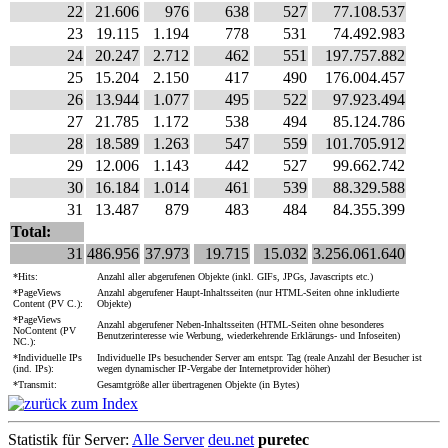
22
21.606
976
638
527
77.108.537
23
19.115
1.194
778
531
74.492.983
24
20.247
2.712
462
551
197.757.882
25
15.204
2.150
417
490
176.004.457
26
13.944
1.077
495
522
97.923.494
27
21.785
1.172
538
494
85.124.786
28
18.589
1.263
547
559
101.705.912
29
12.006
1.143
442
527
99.662.742
30
16.184
1.014
461
539
88.329.588
31
13.487
879
483
484
84.355.399
Total:
31
486.956
37.973
19.715
15.032
3.256.061.640
*Hits:
Anzahl aller abgerufenen Objekte (inkl. GIFs, JPGs, Javascripts etc.)
*PageViews
Anzahl abgerufener Haupt-Inhaltsseiten (nur HTML-Seiten ohne inkludierte
Content (PV C.):
Objekte)
*PageViews
Anzahl abgerufener Neben-Inhaltsseiten (HTML-Seiten ohne besonderes
NoContent (PV
Benutzerinteresse wie Werbung, wiederkehrende Erklärungs- und Infoseiten)
NC.):
*Individuelle IPs
Individuelle IPs besuchender Server am entspr. Tag (reale Anzahl der Besucher ist
(ind. IPs):
wegen dynamischer IP-Vergabe der Internetprovider höher)
*Transmit:
Gesamtgröße aller übertragenen Objekte (in Bytes)
Statistik für Server:
Alle Server
deu.net
puretec