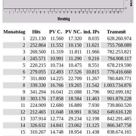
Monatstag
Hits
PV C.
PV NC.
ind. IPs
Transmit
1
221.130
11.560
17.320
8.035
628.260.974
2
252.864
11.552
10.150
11.621
755.768.089
3
269.500
11.319
11.811
11.966
782.253.821
4
245.571
10.991
11.290
9.216
794.908.117
5
220.215
10.734
10.475
8.551
678.219.590
6
279.055
12.493
17.526
10.815
779.416.660
7
311.800
14.225
22.709
11.267
780.849.771
8
339.330
16.766
19.265
11.542
1.003.734.876
9
341.294
16.041
21.088
11.796
902.699.182
10
303.176
17.858
18.584
11.463
901.879.228
11
224.909
12.680
16.889
7.930
739.860.520
12
212.465
11.048
18.991
8.562
649.616.120
13
337.914
12.774
29.234
12.198
842.291.485
14
326.632
14.841
23.062
11.125
866.347.758
15
310.267
14.748
18.954
11.438
838.674.165