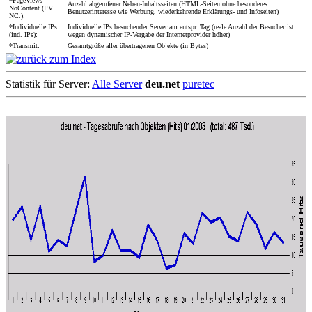
*PageViews
Anzahl abgerufener Neben-Inhaltsseiten (HTML-Seiten ohne besonderes
NoContent (PV
Benutzerinteresse wie Werbung, wiederkehrende Erklärungs- und Infoseiten)
NC.):
*Individuelle IPs
Individuelle IPs besuchender Server am entspr. Tag (reale Anzahl der Besucher ist
(ind. IPs):
wegen dynamischer IP-Vergabe der Internetprovider höher)
*Transmit:
Gesamtgröße aller übertragenen Objekte (in Bytes)
Statistik für Server:
Alle Server
deu.net
puretec