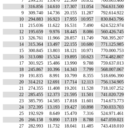
7
299.231
13.470
22.369
10.852
706.063.466
8
316.856
14.610
17.307
11.054
764.631.500
9
309.740
14.736
20.155
11.287
792.614.922
10
294.883
16.923
17.955
10.957
830.843.796
11
215.036
11.622
16.531
7.490
624.522.974
12
195.659
9.976
18.445
8.086
560.426.745
13
326.761
11.966
28.857
11.749
768.395.207
14
315.364
13.497
22.155
10.680
771.125.985
15
300.845
13.803
18.121
10.971
770.000.753
16
313.080
15.524
19.895
10.623
774.482.807
17
301.925
15.486
13.990
9.788
759.637.013
18
245.867
10.396
14.343
7.799
568.007.067
19
191.835
8.991
10.799
8.355
518.696.390
20
314.212
12.691
17.714
12.113
756.134.905
21
274.355
11.408
19.201
11.528
718.107.252
22
285.455
12.373
21.595
11.501
741.020.729
23
385.795
14.585
17.818
11.601
714.673.773
24
372.395
13.193
19.427
10.898
730.033.703
25
192.929
8.649
15.470
7.316
524.971.461
26
266.158
9.890
17.119
8.788
647.059.021
27
282.993
11.732
18.041
11.485
743.418.010