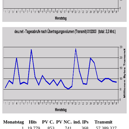
Monatstag
Hits
PV C.
PV NC.
ind. IPs
Transmit
1
19.779
853
741
368
57.389.327