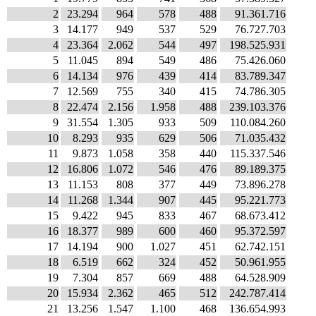
2
23.294
964
578
488
91.361.716
3
14.177
949
537
529
76.727.703
4
23.364
2.062
544
497
198.525.931
5
11.045
894
549
486
75.426.060
6
14.134
976
439
414
83.789.347
7
12.569
755
340
415
74.786.305
8
22.474
2.156
1.958
488
239.103.376
9
31.554
1.305
933
509
110.084.260
10
8.293
935
629
506
71.035.432
11
9.873
1.058
358
440
115.337.546
12
16.806
1.072
546
476
89.189.375
13
11.153
808
377
449
73.896.278
14
11.268
1.344
907
445
95.221.773
15
9.422
945
833
467
68.673.412
16
18.377
989
600
460
95.372.597
17
14.194
900
1.027
451
62.742.151
18
6.519
662
324
452
50.961.955
19
7.304
857
669
488
64.528.909
20
15.934
2.362
465
512
242.787.414
21
13.256
1.547
1.100
468
136.654.993