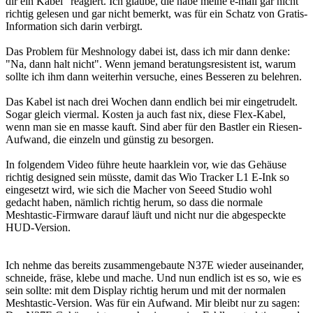
dir ein Kabel" reagiert. Ich glaube, die habe meine e-mail gar nicht
richtig gelesen und gar nicht bemerkt, was für ein Schatz von Gratis-
Information sich darin verbirgt.
Das Problem für Meshnology dabei ist, dass ich mir dann denke:
"Na, dann halt nicht". Wenn jemand beratungsresistent ist, warum
sollte ich ihm dann weiterhin versuche, eines Besseren zu belehren.
Das Kabel ist nach drei Wochen dann endlich bei mir eingetrudelt.
Sogar gleich viermal. Kosten ja auch fast nix, diese Flex-Kabel,
wenn man sie en masse kauft. Sind aber für den Bastler ein Riesen-
Aufwand, die einzeln und günstig zu besorgen.
In folgendem Video führe heute haarklein vor, wie das Gehäuse
richtig designed sein müsste, damit das Wio Tracker L1 E-Ink so
eingesetzt wird, wie sich die Macher von Seeed Studio wohl
gedacht haben, nämlich richtig herum, so dass die normale
Meshtastic-Firmware darauf läuft und nicht nur die abgespeckte
HUD-Version.
Ich nehme das bereits zusammengebaute N37E wieder auseinander,
schneide, fräse, klebe und mache. Und nun endlich ist es so, wie es
sein sollte: mit dem Display richtig herum und mit der normalen
Meshtastic-Version. Was für ein Aufwand. Mir bleibt nur zu sagen: