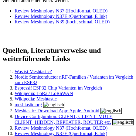
vielleicht auch einen Blick werfen:
Review Meshnology N37 (Hochformat, OLED)
Review Meshnology N37E (Querformat, E-Ink)
Review Meshnology N39 (hoch, schmal, OLED)
Quellen, Literaturverweise und
weiterführende Links
Was ist Meshtastic?
Nordic Semiconductor nRF-Familien / Varianten im Vergleich
zum ESP32
Espressif ESP32 Chip Varianten im Vergleich
Wikipedia: LoRa / LoRaWAN
Wikipedia: Meshtastic
meshtastic.org
Meshtastic: Download App: Apple, Android
Device Configuration: CLIENT, CLIENT_MUTE,
CLIENT_HIDDEN, REPEATER, ROUTER etc.
Review Meshnology N37 (Hochformat, OLED)
Review Meshnology N37E (Querformat, E-Ink)