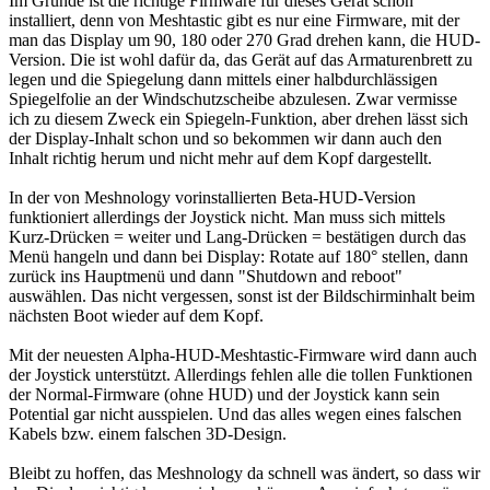
Im Grunde ist die richtige Firmware für dieses Gerät schon
installiert, denn von Meshtastic gibt es nur eine Firmware, mit der
man das Display um 90, 180 oder 270 Grad drehen kann, die HUD-
Version. Die ist wohl dafür da, das Gerät auf das Armaturenbrett zu
legen und die Spiegelung dann mittels einer halbdurchlässigen
Spiegelfolie an der Windschutzscheibe abzulesen. Zwar vermisse
ich zu diesem Zweck ein Spiegeln-Funktion, aber drehen lässt sich
der Display-Inhalt schon und so bekommen wir dann auch den
Inhalt richtig herum und nicht mehr auf dem Kopf dargestellt.
In der von Meshnology vorinstallierten Beta-HUD-Version
funktioniert allerdings der Joystick nicht. Man muss sich mittels
Kurz-Drücken = weiter und Lang-Drücken = bestätigen durch das
Menü hangeln und dann bei Display: Rotate auf 180° stellen, dann
zurück ins Hauptmenü und dann "Shutdown and reboot"
auswählen. Das nicht vergessen, sonst ist der Bildschirminhalt beim
nächsten Boot wieder auf dem Kopf.
Mit der neuesten Alpha-HUD-Meshtastic-Firmware wird dann auch
der Joystick unterstützt. Allerdings fehlen alle die tollen Funktionen
der Normal-Firmware (ohne HUD) und der Joystick kann sein
Potential gar nicht ausspielen. Und das alles wegen eines falschen
Kabels bzw. einem falschen 3D-Design.
Bleibt zu hoffen, das Meshnology da schnell was ändert, so dass wir