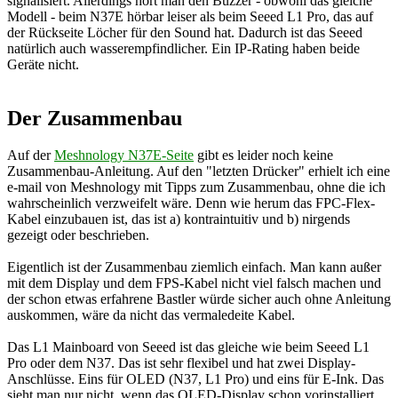
signalisiert. Allerdings hört man den Buzzer - obwohl das gleiche
Modell - beim N37E hörbar leiser als beim Seeed L1 Pro, das auf
der Rückseite Löcher für den Sound hat. Dadurch ist das Seeed
natürlich auch wasserempfindlicher. Ein IP-Rating haben beide
Geräte nicht.
Der Zusammenbau
Auf der
Meshnology N37E-Seite
gibt es leider noch keine
Zusammenbau-Anleitung. Auf den "letzten Drücker" erhielt ich eine
e-mail von Meshnology mit Tipps zum Zusammenbau, ohne die ich
wahrscheinlich verzweifelt wäre. Denn wie herum das FPC-Flex-
Kabel einzubauen ist, das ist a) kontraintuitiv und b) nirgends
gezeigt oder beschrieben.
Eigentlich ist der Zusammenbau ziemlich einfach. Man kann außer
mit dem Display und dem FPS-Kabel nicht viel falsch machen und
der schon etwas erfahrene Bastler würde sicher auch ohne Anleitung
auskommen, wäre da nicht das vermaledeite Kabel.
Das L1 Mainboard von Seeed ist das gleiche wie beim Seeed L1
Pro oder dem N37. Das ist sehr flexibel und hat zwei Display-
Anschlüsse. Eins für OLED (N37, L1 Pro) und eins für E-Ink. Das
sieht man nur nicht, wenn das OLED-Display schon vorinstalliert