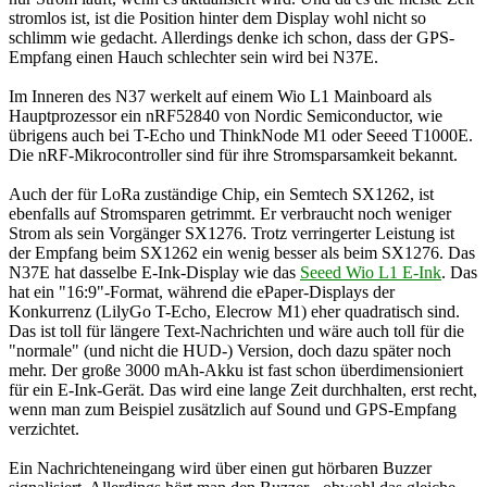
stromlos ist, ist die Position hinter dem Display wohl nicht so
schlimm wie gedacht. Allerdings denke ich schon, dass der GPS-
Empfang einen Hauch schlechter sein wird bei N37E.
Im Inneren des N37 werkelt auf einem Wio L1 Mainboard als
Hauptprozessor ein nRF52840 von Nordic Semiconductor, wie
übrigens auch bei T-Echo und ThinkNode M1 oder Seeed T1000E.
Die nRF-Mikrocontroller sind für ihre Stromsparsamkeit bekannt.
Auch der für LoRa zuständige Chip, ein Semtech SX1262, ist
ebenfalls auf Stromsparen getrimmt. Er verbraucht noch weniger
Strom als sein Vorgänger SX1276. Trotz verringerter Leistung ist
der Empfang beim SX1262 ein wenig besser als beim SX1276. Das
N37E hat dasselbe E-Ink-Display wie das
Seeed Wio L1 E-Ink
. Das
hat ein "16:9"-Format, während die ePaper-Displays der
Konkurrenz (LilyGo T-Echo, Elecrow M1) eher quadratisch sind.
Das ist toll für längere Text-Nachrichten und wäre auch toll für die
"normale" (und nicht die HUD-) Version, doch dazu später noch
mehr. Der große 3000 mAh-Akku ist fast schon überdimensioniert
für ein E-Ink-Gerät. Das wird eine lange Zeit durchhalten, erst recht,
wenn man zum Beispiel zusätzlich auf Sound und GPS-Empfang
verzichtet.
Ein Nachrichteneingang wird über einen gut hörbaren Buzzer