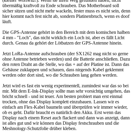
(kleiner Wortwitz!). Wenn sie ihren Weg gefunden haben, nicht
übermäßig kraftvoll zu Ende schrauben. Das Motherboard soll
sicher sitzen und nicht mehr wackeln, fester muss es nicht sein, denn
hier kommt nach fest nicht ab, sondern Platinenbruch, wenn es doof
läuft.
Die GPS-Antenne gehört in den Bereich mit dem komischen halben
4 mm - "Loch", das nicht wirklich ein Loch ist, aber es fällt Licht
durch. Genau da gehört der Lötbatzen der GPS-Antenne hinein.
Jetzt LoRa-Antenne aufschrauben (der SX1262 mag nicht so gerne
ohne Antenne betrieben werden) und die Batterie anschließen. Dazu
den roten Draht an die Stelle, wo das + auf der Platine ist. Dann das
Gehäuse zuklappen und schauen, dass nirgends Kabel geklemmt
werden oder dort sind, wo die Schrauben lang gehen werden.
Jetzt wird es fast ein wenig experimentell, zumindest war das so bei
mir. Mit dem E-Ink-Display sollte man sehr vorsichtig umgehen, das
bricht schnell - und ist teuer. Am besten probiert man erst einmal
trocken, ohne das Display komplett einzubauen. Lassen wir es
einfach am Flex-Kabel baumeln und überprüfen wir immer wieder,
ob es geht. Dafür braucht es natürlich den Akku. Erst wenn das
Display nach einem Reset auch flackert und dann was anzeigt, dann
ist alles gut und wir können das Display festschrauben und die
Meshnology-Schutzfolie drüber kleben.