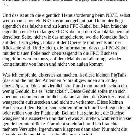
ist.
Und das ist auch die eigentlich Herausforderung beim N37E, selbst
wenn man schon ein N37 zusammengebaut hat. Denn hier liegt
eigentlich das falsche und zu kurze FPC-Kabel bei. Man bräuchte
eigentlich ein 10 cm langes FPC Kabel mit den Kontaktflächen auf
derselben Seite, nicht wie das mitgelieferte, wo die Kontakte flach
auf den Tisch gelegt, links auf der Oberseite und rechts auf der
Rückseite sind. Und zudem, die Information, dass das FPC-Kabel
mit der blauen Folie nach oben zeigend in die FPC-Buchsen
eingeführt werden muss, auf dem Mainboard allerdings wieder
kontraintuitiv von innen und nicht von außen kommt.
Was ich empfehle, als erstes zu machen, ist diese kleinen PigTails
(das sind die mit den Antennen-Schraubgewinden am Ende)
einzustöpseln. Die sind ziemlich straff und man braucht schon ein
wenig Geduld, bis es "schnackelt". Diese Geduld sollte man sich
aber auch nehmen und tunlichst darauf achten, den Stecker absolut
waagerecht aufzustecken und nicht zu verkanten. Diese kleinen
Buchsen auf dem Board sind sehr empfindlich und verbiegen leicht
oder reißen von der Platine ab. Bei mir hat geholfen, die Buchse
waagerecht auszusetzen und dann etwas zu drehen, während ich sie
gerade herunterdrücke. Gar nicht so einfach und ich brauchte
mehrere Versuche. Irgendwann klappt es dann aber. Nur nicht die
Geduld verlieren. Hier ist schnell etwas zerstört.