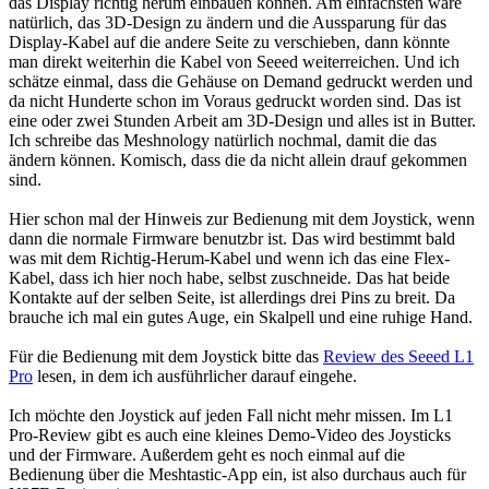
das Display richtig herum einbauen können. Am einfachsten wäre
natürlich, das 3D-Design zu ändern und die Aussparung für das
Display-Kabel auf die andere Seite zu verschieben, dann könnte
man direkt weiterhin die Kabel von Seeed weiterreichen. Und ich
schätze einmal, dass die Gehäuse on Demand gedruckt werden und
da nicht Hunderte schon im Voraus gedruckt worden sind. Das ist
eine oder zwei Stunden Arbeit am 3D-Design und alles ist in Butter.
Ich schreibe das Meshnology natürlich nochmal, damit die das
ändern können. Komisch, dass die da nicht allein drauf gekommen
sind.
Hier schon mal der Hinweis zur Bedienung mit dem Joystick, wenn
dann die normale Firmware benutzbr ist. Das wird bestimmt bald
was mit dem Richtig-Herum-Kabel und wenn ich das eine Flex-
Kabel, dass ich hier noch habe, selbst zuschneide. Das hat beide
Kontakte auf der selben Seite, ist allerdings drei Pins zu breit. Da
brauche ich mal ein gutes Auge, ein Skalpell und eine ruhige Hand.
Für die Bedienung mit dem Joystick bitte das
Review des Seeed L1
Pro
lesen, in dem ich ausführlicher darauf eingehe.
Ich möchte den Joystick auf jeden Fall nicht mehr missen. Im L1
Pro-Review gibt es auch eine kleines Demo-Video des Joysticks
und der Firmware. Außerdem geht es noch einmal auf die
Bedienung über die Meshtastic-App ein, ist also durchaus auch für