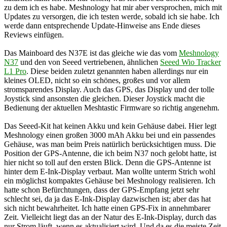
zu dem ich es habe. Meshnology hat mir aber versprochen, mich mit
Updates zu versorgen, die ich testen werde, sobald ich sie habe. Ich
werde dann entsprechende Update-Hinweise ans Ende dieses
Reviews einfügen.
Das Mainboard des N37E ist das gleiche wie das vom
Meshnology
N37
und den von Seeed vertriebenen, ähnlichen
Seeed Wio Tracker
L1 Pro
. Diese beiden zuletzt genannten haben allerdings nur ein
kleines OLED, nicht so ein schönes, großes und vor allem
stromsparendes Display. Auch das GPS, das Display und der tolle
Joystick sind ansonsten die gleichen. Dieser Joystick macht die
Bedienung der aktuellen Meshtastic Firmware so richtig angenehm.
Das Seeed-Kit hat keinen Akku und kein Gehäuse dabei. Hier legt
Meshnology einen großen 3000 mAh Akku bei und ein passendes
Gehäuse, was man beim Preis natürlich berücksichtigen muss. Die
Position der GPS-Antenne, die ich beim N37 noch gelobt hatte, ist
hier nicht so toll auf den ersten Blick. Denn die GPS-Antenne ist
hinter dem E-Ink-Display verbaut. Man wollte unterm Strich wohl
ein möglichst kompaktes Gehäuse bei Meshnology realisieren. Ich
hatte schon Befürchtungen, dass der GPS-Empfang jetzt sehr
schlecht sei, da ja das E-Ink-Display dazwischen ist; aber das hat
sich nicht bewahrheitet. Ich hatte einen GPS-Fix in annehmbarer
Zeit. Vielleicht liegt das an der Natur des E-Ink-Display, durch das
nur Strom läuft, wenn es aktualisiert wird. Und da es die meiste Zeit