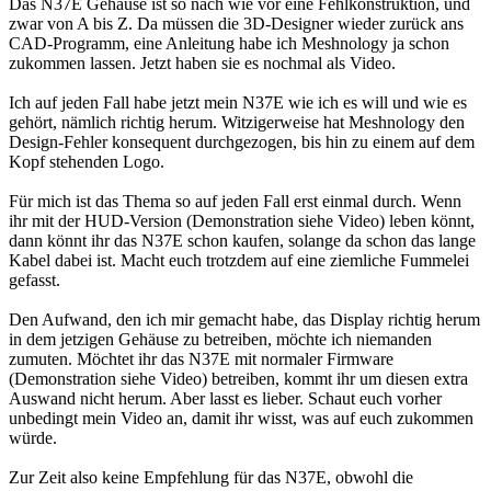
Das N37E Gehäuse ist so nach wie vor eine Fehlkonstruktion, und
zwar von A bis Z. Da müssen die 3D-Designer wieder zurück ans
CAD-Programm, eine Anleitung habe ich Meshnology ja schon
zukommen lassen. Jetzt haben sie es nochmal als Video.
Ich auf jeden Fall habe jetzt mein N37E wie ich es will und wie es
gehört, nämlich richtig herum. Witzigerweise hat Meshnology den
Design-Fehler konsequent durchgezogen, bis hin zu einem auf dem
Kopf stehenden Logo.
Für mich ist das Thema so auf jeden Fall erst einmal durch. Wenn
ihr mit der HUD-Version (Demonstration siehe Video) leben könnt,
dann könnt ihr das N37E schon kaufen, solange da schon das lange
Kabel dabei ist. Macht euch trotzdem auf eine ziemliche Fummelei
gefasst.
Den Aufwand, den ich mir gemacht habe, das Display richtig herum
in dem jetzigen Gehäuse zu betreiben, möchte ich niemanden
zumuten. Möchtet ihr das N37E mit normaler Firmware
(Demonstration siehe Video) betreiben, kommt ihr um diesen extra
Auswand nicht herum. Aber lasst es lieber. Schaut euch vorher
unbedingt mein Video an, damit ihr wisst, was auf euch zukommen
würde.
Zur Zeit also keine Empfehlung für das N37E, obwohl die