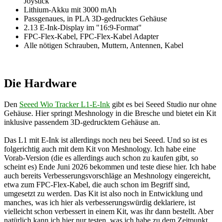
Joystick
Lithium-Akku mit 3000 mAh
Passgenaues, in PLA 3D-gedrucktes Gehäuse
2.13 E-Ink-Display im "16:9-Format"
FPC-Flex-Kabel, FPC-Flex-Kabel Adapter
Alle nötigen Schrauben, Muttern, Antennen, Kabel
Die Hardware
Den
Seeed Wio Tracker L1-E-Ink
gibt es bei Seeed Studio nur ohne
Gehäuse. Hier springt Meshnology in die Bresche und bietet ein Kit
inklusive passendem 3D-gedrucktem Gehäuse an.
Das L1 mit E-Ink ist allerdings noch neu bei Seeed. Und so ist es
folgerichtig auch mit dem Kit von Meshnology. Ich habe eine
Vorab-Version (die es allerdings auch schon zu kaufen gibt, so
scheint es) Ende Juni 2026 bekommen und teste diese hier. Ich habe
auch bereits Verbesserungsvorschläge an Meshnology eingereicht,
etwa zum FPC-Flex-Kabel, die auch schon im Begriff sind,
umgesetzt zu werden. Das Kit ist also noch in Entwicklung und
manches, was ich hier als verbesserungswürdig deklariere, ist
vielleicht schon verbessert in einem Kit, was ihr dann bestellt. Aber
natürlich kann ich hier nur testen, was ich habe zu dem Zeitpunkt,