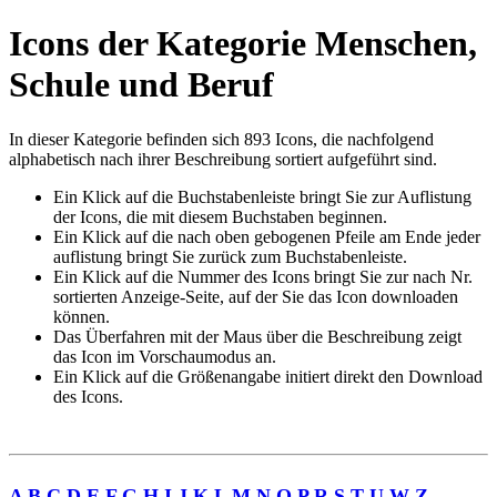
Icons der Kategorie Menschen,
Schule und Beruf
In dieser Kategorie befinden sich 893 Icons, die nachfolgend
alphabetisch nach ihrer Beschreibung sortiert aufgeführt sind.
Ein Klick auf die Buchstabenleiste bringt Sie zur Auflistung
der Icons, die mit diesem Buchstaben beginnen.
Ein Klick auf die nach oben gebogenen Pfeile am Ende jeder
auflistung bringt Sie zurück zum Buchstabenleiste.
Ein Klick auf die Nummer des Icons bringt Sie zur nach Nr.
sortierten Anzeige-Seite, auf der Sie das Icon downloaden
können.
Das Überfahren mit der Maus über die Beschreibung zeigt
das Icon im Vorschaumodus an.
Ein Klick auf die Größenangabe initiert direkt den Download
des Icons.
A
B
C
D
E
F
G
H
I
J
K
L
M
N
O
P
R
S
T
U
W
Z