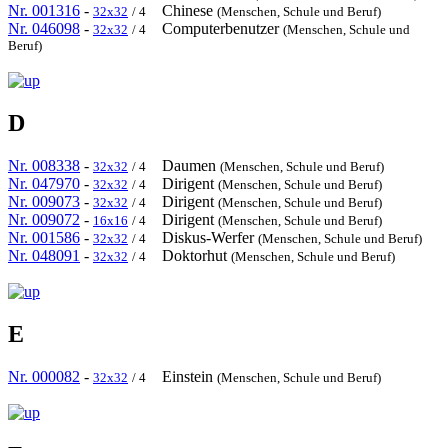
Nr. 001316
-
Chinese
32x32
/ 4
(Menschen, Schule und Beruf)
Nr. 046098
-
Computerbenutzer
32x32
/ 4
(Menschen, Schule und
Beruf)
D
Nr. 008338
-
Daumen
32x32
/ 4
(Menschen, Schule und Beruf)
Nr. 047970
-
Dirigent
32x32
/ 4
(Menschen, Schule und Beruf)
Nr. 009073
-
Dirigent
32x32
/ 4
(Menschen, Schule und Beruf)
Nr. 009072
-
Dirigent
16x16
/ 4
(Menschen, Schule und Beruf)
Nr. 001586
-
Diskus-Werfer
32x32
/ 4
(Menschen, Schule und Beruf)
Nr. 048091
-
Doktorhut
32x32
/ 4
(Menschen, Schule und Beruf)
E
Nr. 000082
-
Einstein
32x32
/ 4
(Menschen, Schule und Beruf)