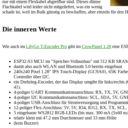
nur mit einem Flexkabel abgreifbar sind. Dieses dünne
Flachkabel wird leider nicht mitgeliefert, was ein wenig
schade ist, weil im Bulk günstig zu beschaffen, aber einzeln für den 
Die inneren Werte
Wie auch im
LilyGo T-Encoder Pro
gibt im
CrowPanel 1.28
eine ESP
ESP32-S3 MCU im "Speicher-Vollausbau" mit 512 KB SRA
damit also auch WLAN und Bluetooth 5.0 bereits eingebaut
240x240 Pixel 1.28" IPS Touch-Display (GC9A01, 65K Farbe,
Controller über I2C.
ein Drehring-Encoder, der das Display umgibt für links/recht
41).
4-poliger UART Kommunikationsanschluss: RX, TX, 5V, G
4-poliger I2C Kommunikationsanschluss: SCL, SDA, 5V, GN
4-poliger USB-Anschluss für Stromversorgung und Programmi
12-poliger Flex-Anschluss: 5V, 5V, IO4, IO12, RX, TX, SC
5 eingebaute WS2812 RGB-LEDs (bis max. 300 mA (5x60 mA
relativ klein mit 47.2 mm Durchmesser und 33 mm Höhe
(kein Buzzer)