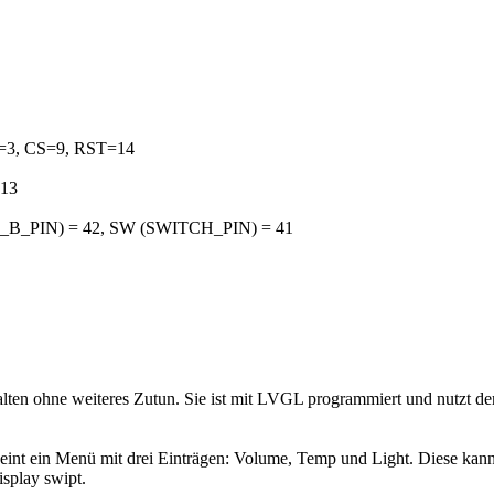
=3, CS=9, RST=14
=13
_B_PIN) = 42, SW (SWITCH_PIN) = 41
halten ohne weiteres Zutun. Sie ist mit LVGL programmiert und nutzt de
heint ein Menü mit drei Einträgen: Volume, Temp und Light. Diese ka
splay swipt.