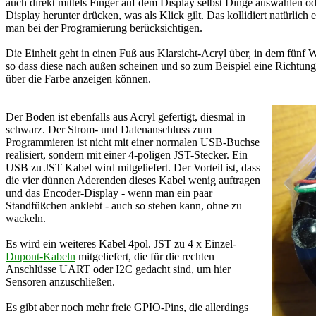
auch direkt mittels Finger auf dem Display selbst Dinge auswählen 
Display herunter drücken, was als Klick gilt. Das kollidiert natürlic
man bei der Programierung berücksichtigen.
Die Einheit geht in einen Fuß aus Klarsicht-Acryl über, in dem fün
so dass diese nach außen scheinen und so zum Beispiel eine Richtung
über die Farbe anzeigen können.
Der Boden ist ebenfalls aus Acryl gefertigt, diesmal in
schwarz. Der Strom- und Datenanschluss zum
Programmieren ist nicht mit einer normalen USB-Buchse
realisiert, sondern mit einer 4-poligen JST-Stecker. Ein
USB zu JST Kabel wird mitgeliefert. Der Vorteil ist, dass
die vier dünnen Aderenden dieses Kabel wenig auftragen
und das Encoder-Display - wenn man ein paar
Standfüßchen anklebt - auch so stehen kann, ohne zu
wackeln.
Es wird ein weiteres Kabel 4pol. JST zu 4 x Einzel-
Dupont-Kabeln
mitgeliefert, die für die rechten
Anschlüsse UART oder I2C gedacht sind, um hier
Sensoren anzuschließen.
Es gibt aber noch mehr freie GPIO-Pins, die allerdings