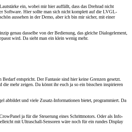
tstärke ein, wobei mir hier auffällt, dass das Drehrad nicht
der Software. Hier sollte man sich nicht komplett auf die LVGL-
chön aussehen in der Demo, aber ich bin mir sicher, mit einer
nzip genau dasselbe von der Bedienung, das gleiche Dialogelement,
epasst wird. Da sieht man ein klein wenig mehr.
edarf entspricht. Der Fantasie sind hier keine Grenzen gesetzt.
 die mehr zeigen. Da könnt ihr euch ja so ein bisschen inspirieren
gel abbildet und viele Zusatz-Informationen bietet, programmiert. Da
CrowPanel ja für die Steuerung eines Schrittmotors. Oder als Info-
elleicht mit Ultraschall-Sensoren wäre noch für ein rundes Display