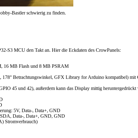
Hobby-Bastler schwierig zu finden.
32-S3 MCU den Takt an. Hier die Eckdaten des CrowPanels:
M, 16 MB Flash und 8 MB PSRAM
 178° Betrachtungswinkel, GFX Library for Arduino kompatibel) mi
s (GPIO 45 und 42), außerdem kann das Display mittig heruntergedrück
ND
D
erung: 5V, Data-, Data+, GND
L, SDA, Data-, Data+, GND, GND
) Stromverbrauch)