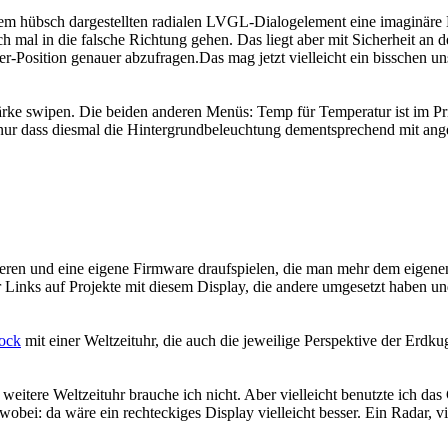
em hübsch dargestellten radialen LVGL-Dialogelement eine imaginäre Lau
h mal in die falsche Richtung gehen. Das liegt aber mit Sicherheit an 
-Position genauer abzufragen.Das mag jetzt vielleicht ein bisschen uns
ke swipen. Die beiden anderen Menüs: Temp für Temperatur ist im Pri
, nur dass diesmal die Hintergrundbeleuchtung dementsprechend mit ang
en und eine eigene Firmware draufspielen, die man mehr dem eigenen B
 Links auf Projekte mit diesem Display, die andere umgesetzt haben und
ock
mit einer Weltzeituhr, die auch die jeweilige Perspektive der Erdku
eitere Weltzeituhr brauche ich nicht. Aber vielleicht benutzte ich das 
obei: da wäre ein rechteckiges Display vielleicht besser. Ein Radar, vi