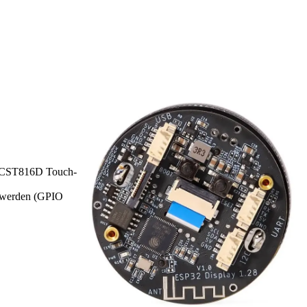
t CST816D Touch-
t werden (GPIO