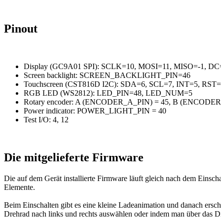
Pinout
Display (GC9A01 SPI): SCLK=10, MOSI=11, MISO=-1, DC
Screen backlight: SCREEN_BACKLIGHT_PIN=46
Touchscreen (CST816D I2C): SDA=6, SCL=7, INT=5, RST
RGB LED (WS2812): LED_PIN=48, LED_NUM=5
Rotary encoder: A (ENCODER_A_PIN) = 45, B (ENCODER
Power indicator: POWER_LIGHT_PIN = 40
Test I/O: 4, 12
Die mitgelieferte Firmware
Die auf dem Gerät installierte Firmware läuft gleich nach dem Einsc
Elemente.
Beim Einschalten gibt es eine kleine Ladeanimation und danach ersc
Drehrad nach links und rechts auswählen oder indem man über das Di