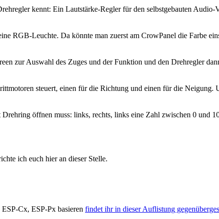
en Drehregler kennt: Ein Lautstärke-Regler für den selbstgebauten Audi
a eine RGB-Leuchte. Da könnte man zuerst am CrowPanel die Farbe ein
creen zur Auswahl des Zuges und der Funktion und den Drehregler dann
ittmotoren steuert, einen für die Richtung und einen für die Neigung
t Drehring öffnen muss: links, rechts, links eine Zahl zwischen 0 und 10
chte ich euch hier an dieser Stelle.
x, ESP-Cx, ESP-Px basieren
findet ihr in dieser Auflistung gegenübergest